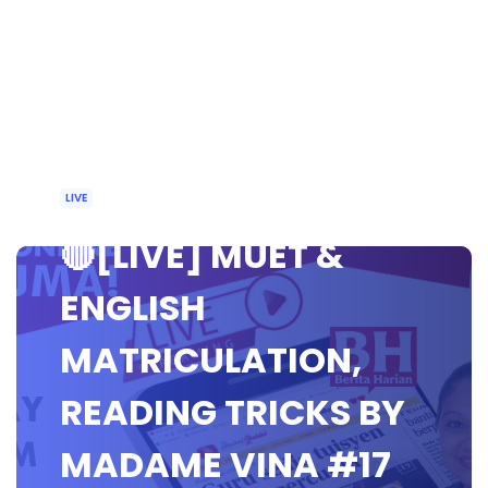
LIVE
🔴[LIVE] MUET &
ENGLISH
MATRICULATION,
READING TRICKS BY
MADAME VINA #17