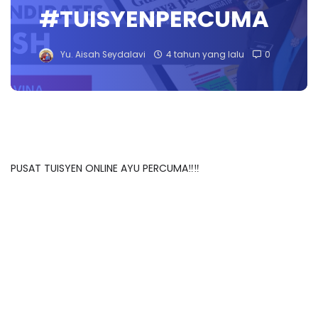
#TUISYENPERCUMA
Yu. Aisah Seydalavi
4 tahun yang lalu
0
PUSAT TUISYEN ONLINE AYU PERCUMA‼️‼️