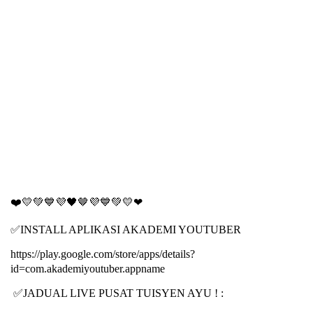
❤
💛💚💙💜🖤
🤎
💜💙💚💛❤
✅
INSTALL APLIKASI AKADEMI YOUTUBER
https://play.google.com/store/apps/details?
id=com.akademiyoutuber.appname
✅
JADUAL LIVE PUSAT TUISYEN AYU ! :