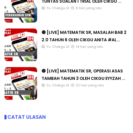
TUNTAS SOALAN 1 TRIAL OLEH CIKGU ...
Yu. Chekgu LK
8 hari yang lalu
🔴 [LIVE] MATEMATIK SR, MASALAH BAB 2
2.0 TAHUN 6 OLEH CIKGU ANITA #AL...
Yu. Chekgu LK
14 hari yang lalu
🔴 [LIVE] MATEMATIK SR, OPERASI ASAS
TAMBAH TAHUN 3 OLEH CIKGU EYYZAH ...
Yu. Chekgu LK
22 hari yang lalu
CATAT ULASAN