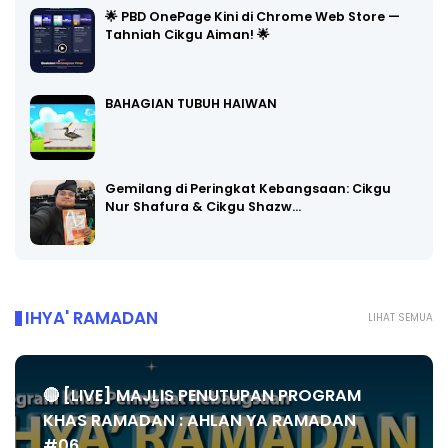
🌟 PBD OnePage Kini di Chrome Web Store —
Tahniah Cikgu Aiman! 🌟
BAHAGIAN TUBUH HAIWAN
Gemilang di Peringkat Kebangsaan: Cikgu
Nur Shafura & Cikgu Shazw…
IHYA' RAMADAN
LIHAT SEMUA
🔴 [LIVE] MAJLIS PENUTUPAN PROGRAM
KHAS RAMADAN : AHLAN YA RAMADAN
#06...