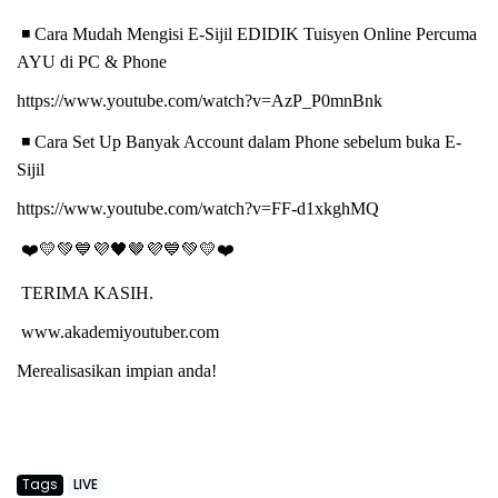
◾
️ Cara Mudah Mengisi E-Sijil EDIDIK Tuisyen Online Percuma
AYU di PC & Phone
https://www.youtube.com/watch?v=AzP_P0mnBnk
◾
️ Cara Set Up Banyak Account dalam Phone sebelum buka E-
Sijil
https://www.youtube.com/watch?v=FF-d1xkghMQ
❤
💛💚💙💜🖤
🤎
💜💙💚💛❤
TERIMA KASIH.
www.akademiyoutuber.com
Merealisasikan impian anda!
Tags
LIVE