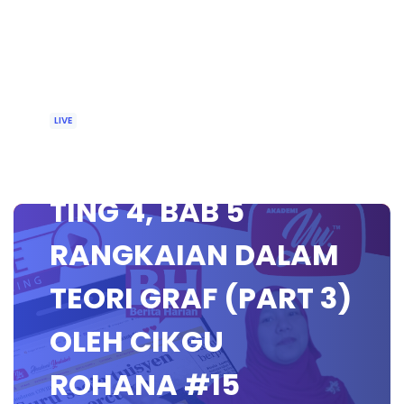
LIVE
🔴[LIVE] MATEMATIK
TING 4, BAB 5
RANGKAIAN DALAM
TEORI GRAF (PART 3)
OLEH CIKGU
ROHANA #15