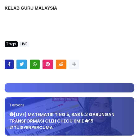
KELAB GURU MALAYSIA
Tags
LIVE
Terbaru
🔴[LIVE] MATEMATIK TING 5, BAB 5.3 GABUNGAN
TRANSFORMASI OLEH CHEGU KMIE #15
#TUISYENPERCUMA