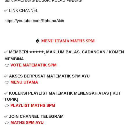
SMK MACHANG BUBUK, PULAU PINANG
✅ LINK CHANNEL
https://youtube.com/RohanaAkib
🏠
MENU UTAMA MATHS SPM
✅
MEMBERI ⭐️⭐️⭐️⭐️⭐️, MAKLUM BALAS, CADANGAN / KOMEN
MEMBINA
👉
VOTE MATEMATIK SPM
✅
AKSES BERPUSAT MATEMATIK SPM AYU
👉
MENU UTAMA
✅
KOLEKSI PLAYLIST
MATEMATIK MENENGAH ATAS
[IKUT
TOPIK]
👉
PLAYLIST MATHS SPM
✅
JOIN CHANNEL TELEGRAM
👉
MATHS SPM AYU