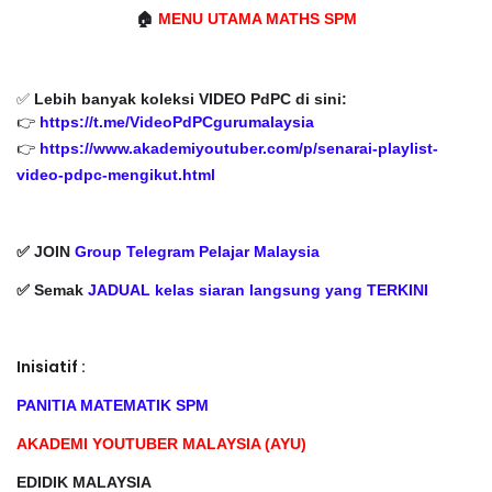
🏠
MENU UTAMA MATHS SPM
✅
Lebih banyak koleksi VIDEO PdPC di sini:
👉
https://t.me/VideoPdPCgurumalaysia
👉
https://www.akademiyoutuber.com/p/senarai-playlist-
video-pdpc-mengikut.html
✅ JOIN
Group Telegram Pelajar Malaysia
✅ Semak
JADUAL kelas siaran langsung yang TERKINI
Inisiatif :
PANITIA MATEMATIK SPM
AKADEMI YOUTUBER MALAYSIA (AYU)
EDIDIK MALAYSIA