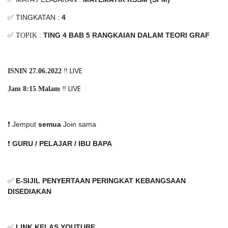
✅ TINGKATAN :
4
TING 4 BAB 5 RANGKAIAN DALAM TEORI GRAF
✅ TOPIK :
‼️ LIVE
ISNIN 27.06.2022
‼️ LIVE
Jam 8:15 Malam
❗️ Jemput
semua
Join sama
❗️
GURU / PELAJAR / IBU BAPA
✅
E-SIJIL PENYERTAAN PERINGKAT KEBANGSAAN
DISEDIAKAN
✅
LINK KELAS YOUTUBE