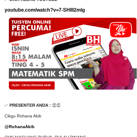
youtube.com/watch?v=7-SHIll2mlg
✅
PRESENTER ANDA :
👏👏
Cikgu Rohana Akib
@RohanaAkib