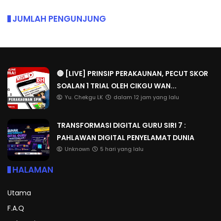
JUMLAH PENGUNJUNG
🔴 [LIVE] PRINSIP PERAKAUNAN, PECUT SKOR
SOALAN 1 TRIAL OLEH CIKGU WAN...
Yu. Chekgu LK
dalam 12 jam yang lalu
TRANSFORMASI DIGITAL GURU SIRI 7 :
PAHLAWAN DIGITAL PENYELAMAT DUNIA
Unknown
5 hari yang lalu
HALAMAN
Utama
F.A.Q