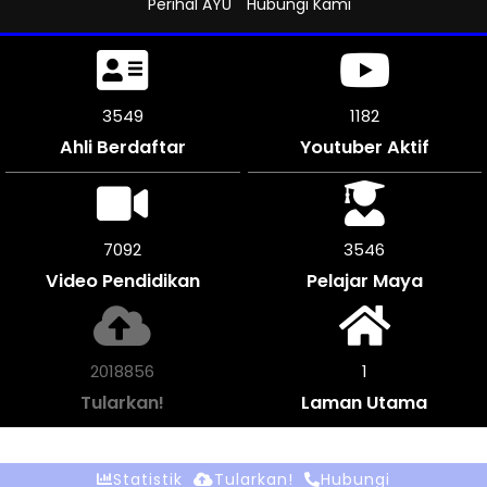
Perihal AYU
Hubungi Kami
3933
1311
Ahli Berdaftar
Youtuber Aktif
7866
3933
Video Pendidikan
Pelajar Maya
2237480
1
Tularkan!
Laman Utama
Statistik
Tularkan!
Hubungi