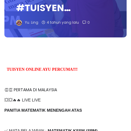
#TUISYEN…
Yu. Ling
4 tahun yang lalu
0
TUISYEN ONLINE AYU PERCUMA‼️‼️
👏👏 PERTAMA DI MALAYSIA
💥💥🔥🔥 LIVE LIVE
PANITIA MATEMATIK MENENGAH ATAS
✅ MATA PELAJARAN :
MATEMATIK KSSM (SPM)