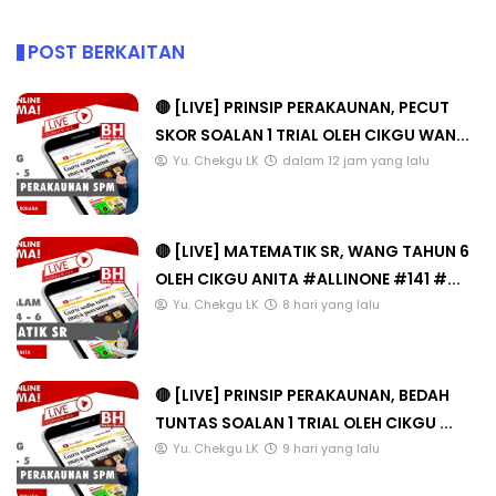
POST BERKAITAN
🔴 [LIVE] PRINSIP PERAKAUNAN, PECUT
SKOR SOALAN 1 TRIAL OLEH CIKGU WAN...
Yu. Chekgu LK
dalam 12 jam yang lalu
🔴 [LIVE] MATEMATIK SR, WANG TAHUN 6
OLEH CIKGU ANITA #ALLINONE #141 #...
Yu. Chekgu LK
8 hari yang lalu
🔴 [LIVE] PRINSIP PERAKAUNAN, BEDAH
TUNTAS SOALAN 1 TRIAL OLEH CIKGU ...
Yu. Chekgu LK
9 hari yang lalu