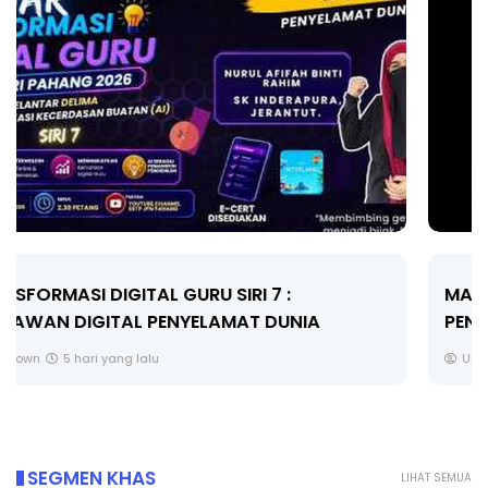
MAJLIS ANUGERAH FFK (FESTIVAL LENSA
PENDIDIKAN - FLeP) 2026
Unknown
6 hari yang lalu
SEGMEN KHAS
LIHAT SEMUA