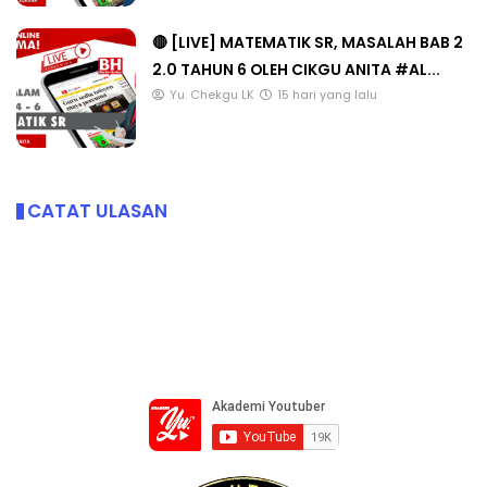
🔴 [LIVE] MATEMATIK SR, MASALAH BAB 2
2.0 TAHUN 6 OLEH CIKGU ANITA #AL...
Yu. Chekgu LK
15 hari yang lalu
CATAT ULASAN