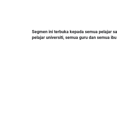
LIVE
ejarah Tingkatan 4
Segmen ini terbuka kepada semua pelajar s
pelajar universiti, semua guru dan semua i
🔴 [LIVE] PRINSI
Unknown
9 hari yang lalu
BEDAH TUNTAS SO
OLEH CIKGU ...
Yu. Chekgu LK
10 h