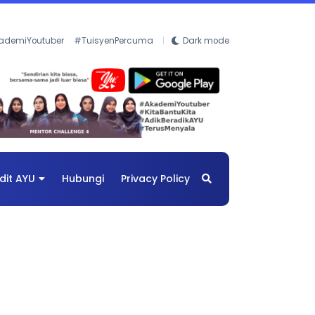
ademiYoutuber
#TuisyenPercuma
Dark mode
dit AYU
Hubungi
Privacy Policy