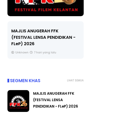
LIVE
MAJLIS ANUGERAH FFK
(FESTIVAL LENSA PENDIDIKAN -
🔴 [LIVE]
FLeP) 2026
TAHUN 6 O
#ALLINONE
Unknown
7 hari yang lalu
Yu. Chekgu 
SEGMEN KHAS
LIHAT SEMUA
MAJLIS ANUGERAH FFK
(FESTIVAL LENSA
PENDIDIKAN - FLeP) 2026