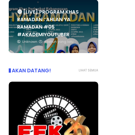
🔴 [LIVE] PROGRAM KHAS
RAMADAN : AHLAN YA
RAMADAN #05
#AKADEMIYOUTUBER
Unknown
4 tahun yang lalu
AKAN DATANG!
LIHAT SEMUA