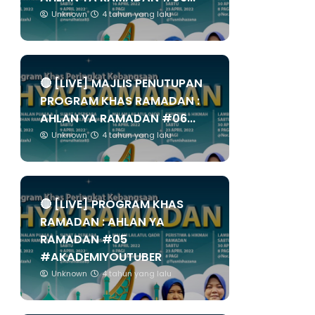
Unknown
4 tahun yang lalu
🔴 [LIVE] MAJLIS PENUTUPAN
PROGRAM KHAS RAMADAN :
AHLAN YA RAMADAN #06...
Unknown
4 tahun yang lalu
🔴 [LIVE] PROGRAM KHAS
RAMADAN : AHLAN YA
RAMADAN #05
#AKADEMIYOUTUBER
Unknown
4 tahun yang lalu