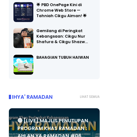
🌟 PBD OnePage Kini di
Chrome Web Store —
Tahniah Cikgu Aiman! 🌟
Gemilang di Peringkat
Kebangsaan: Cikgu Nur
Shafura & Cikgu Shazw…
BAHAGIAN TUBUH HAIWAN
IHYA' RAMADAN
LIHAT SEMUA
🔴 [LIVE] MAJLIS PENUTUPAN
PROGRAM KHAS RAMADAN :
AHLAN YA RAMADAN #06...