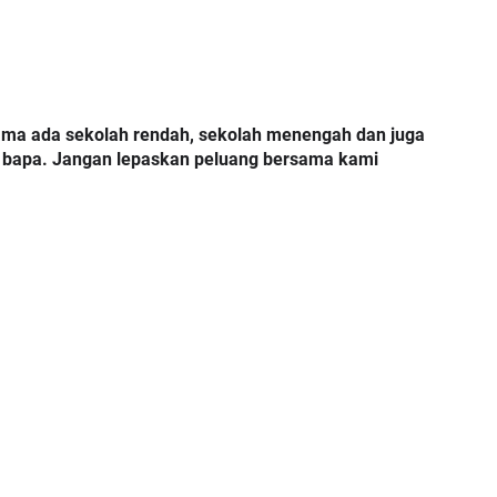
TRANSFORMASI DIGITAL GURU
ama ada sekolah rendah, sekolah menengah dan juga 
SIRI 7 : PAHLAWAN DIGITAL
bu bapa. Jangan lepaskan peluang bersama kami
P PERAKAUNAN,
PENYELAMAT DUNIA
ALAN 1 TRIAL
Unknown
6 hari yang lalu
ari yang lalu