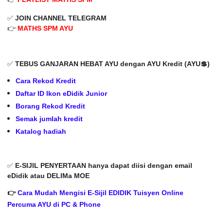
✅
JOIN CHANNEL TELEGRAM
👉
MATHS SPM AYU
✅
TEBUS GANJARAN HEBAT AYU dengan AYU Kredit (AYU💲)
Cara Rekod Kredit
Daftar ID Ikon eDidik Junior
Borang Rekod Kredit
Semak jumlah kredit
Katalog hadiah
✅
E-SIJIL PENYERTAAN hanya dapat diisi dengan email
eDidik atau DELIMa MOE
👉
Cara Mudah Mengisi E-Sijil EDIDIK Tuisyen Online
Percuma AYU di PC & Phone