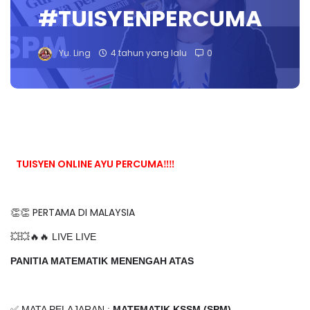
#TUISYENPERCUMA
Yu. Ling
4 tahun yang lalu
0
TUISYEN ONLINE AYU PERCUMA‼️‼️
👏👏 PERTAMA DI MALAYSIA
💥💥🔥🔥 LIVE LIVE
PANITIA MATEMATIK MENENGAH ATAS
✅ MATA PELAJARAN :
MATEMATIK KSSM (SPM)