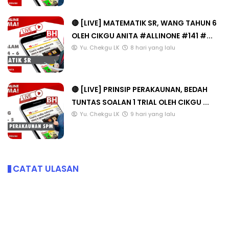
🔴 [LIVE] MATEMATIK SR, WANG TAHUN 6
OLEH CIKGU ANITA #ALLINONE #141 #...
Yu. Chekgu LK
8 hari yang lalu
🔴 [LIVE] PRINSIP PERAKAUNAN, BEDAH
TUNTAS SOALAN 1 TRIAL OLEH CIKGU ...
Yu. Chekgu LK
9 hari yang lalu
CATAT ULASAN