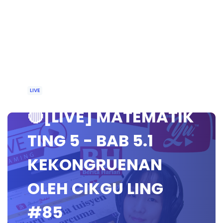
LIVE
🔴[LIVE] MATEMATIK
TING 5 - BAB 5.1
KEKONGRUENAN
OLEH CIKGU LING
#85