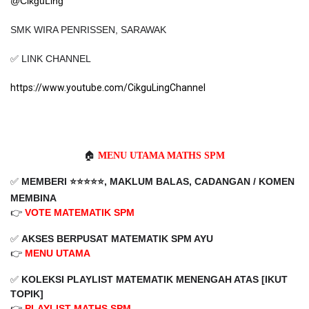
@CikguLing
SMK WIRA PENRISSEN, SARAWAK
✅ LINK CHANNEL
https://www.youtube.com/CikguLingChannel
🏠
MENU UTAMA MATHS SPM
✅
MEMBERI ⭐️⭐️⭐️⭐️⭐️, MAKLUM BALAS, CADANGAN / KOMEN
MEMBINA
👉
VOTE MATEMATIK SPM
✅
AKSES BERPUSAT MATEMATIK SPM AYU
👉
MENU UTAMA
✅
KOLEKSI PLAYLIST
MATEMATIK MENENGAH ATAS
[IKUT
TOPIK]
👉
PLAYLIST MATHS SPM