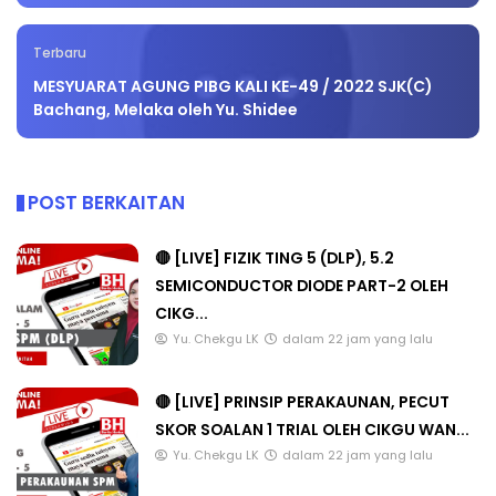
Terbaru
MESYUARAT AGUNG PIBG KALI KE-49 / 2022 SJK(C)
Bachang, Melaka oleh Yu. Shidee
POST BERKAITAN
🔴 [LIVE] FIZIK TING 5 (DLP), 5.2
SEMICONDUCTOR DIODE PART-2 OLEH
CIKG...
Yu. Chekgu LK
dalam 22 jam yang lalu
🔴 [LIVE] PRINSIP PERAKAUNAN, PECUT
SKOR SOALAN 1 TRIAL OLEH CIKGU WAN...
Yu. Chekgu LK
dalam 22 jam yang lalu