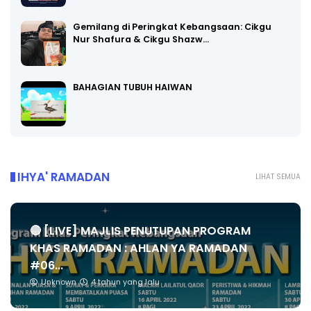
Gemilang di Peringkat Kebangsaan: Cikgu
Nur Shafura & Cikgu Shazw…
BAHAGIAN TUBUH HAIWAN
IHYA' RAMADAN
LIHAT SEMUA
🔴 [LIVE] MAJLIS PENUTUPAN PROGRAM
KHAS RAMADAN : AHLAN YA RAMADAN
#06...
Unknown
4 tahun yang lalu