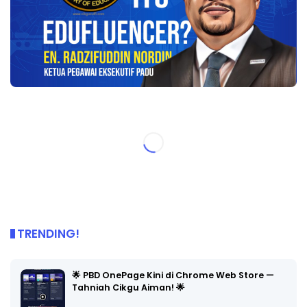
TRENDING!
🌟 PBD OnePage Kini di Chrome Web Store —
Tahniah Cikgu Aiman! 🌟