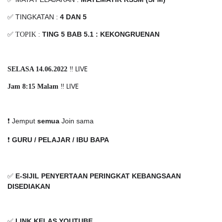
✅ TINGKATAN :
4 DAN 5
TING 5 BAB 5.1 : KEKONGRUENAN
✅ TOPIK :
‼️ LIVE
SELASA 14.06.2022
‼️ LIVE
Jam 8:15 Malam
❗️ Jemput
semua
Join sama
❗️
GURU / PELAJAR / IBU BAPA
✅
E-SIJIL PENYERTAAN PERINGKAT KEBANGSAAN
DISEDIAKAN
✅
LINK KELAS YOUTUBE