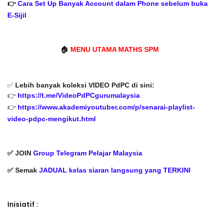
👉
Cara Set Up Banyak Account dalam Phone sebelum buka
E-Sijil
🏠
MENU UTAMA MATHS SPM
✅
Lebih banyak koleksi VIDEO PdPC di sini:
👉
https://t.me/VideoPdPCgurumalaysia
👉
https://www.akademiyoutuber.com/p/senarai-playlist-
video-pdpc-mengikut.html
✅ JOIN
Group Telegram Pelajar Malaysia
✅ Semak
JADUAL kelas siaran langsung yang TERKINI
Inisiatif :