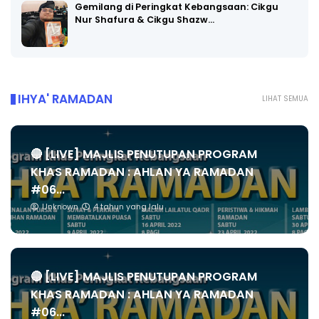
Gemilang di Peringkat Kebangsaan: Cikgu
Nur Shafura & Cikgu Shazw…
IHYA' RAMADAN
LIHAT SEMUA
🔴 [LIVE] MAJLIS PENUTUPAN PROGRAM
KHAS RAMADAN : AHLAN YA RAMADAN
#06...
Unknown
4 tahun yang lalu
🔴 [LIVE] MAJLIS PENUTUPAN PROGRAM
KHAS RAMADAN : AHLAN YA RAMADAN
#06...