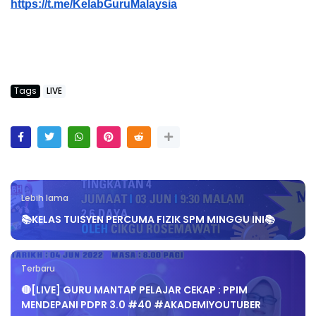
https://t.me/KelabGuruMalaysia
Tags
LIVE
Lebih lama
📚KELAS TUISYEN PERCUMA FIZIK SPM MINGGU INI📚
Terbaru
🔴[LIVE] GURU MANTAP PELAJAR CEKAP : PPIM
MENDEPANI PDPR 3.0 #40 #AKADEMIYOUTUBER