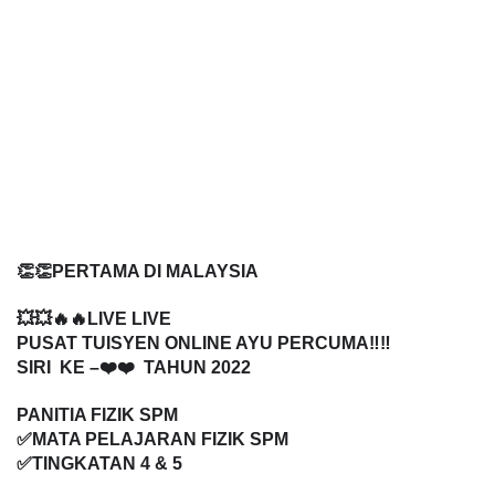
👏👏PERTAMA DI MALAYSIA
💥💥🔥🔥LIVE LIVE 
PUSAT TUISYEN ONLINE AYU PERCUMA‼️‼️
SIRI  KE –❤️❤️  TAHUN 2022
PANITIA FIZIK SPM
✅MATA PELAJARAN FIZIK SPM
✅TINGKATAN 4 & 5