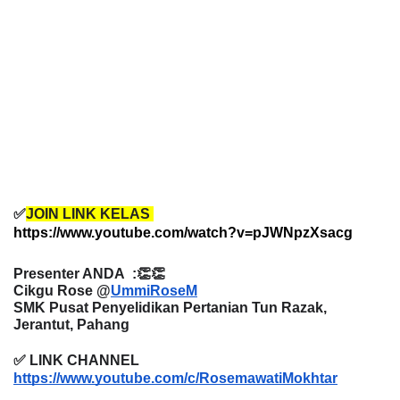
✅
JOIN LINK KELAS 
https://www.youtube.com/watch?v=pJWNpzXsacg
Presenter ANDA  :👏👏
Cikgu Rose @
UmmiRoseM
SMK Pusat Penyelidikan Pertanian Tun Razak, 
Jerantut, Pahang 
✅ LINK CHANNEL 
https://www.youtube.com/c/RosemawatiMokhtar