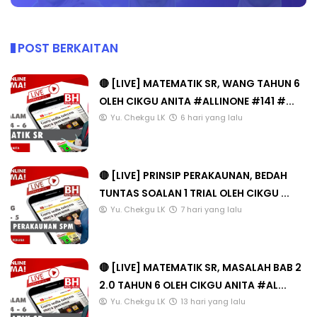
POST BERKAITAN
🔴 [LIVE] MATEMATIK SR, WANG TAHUN 6
OLEH CIKGU ANITA #ALLINONE #141 #...
Yu. Chekgu LK
6 hari yang lalu
🔴 [LIVE] PRINSIP PERAKAUNAN, BEDAH
TUNTAS SOALAN 1 TRIAL OLEH CIKGU ...
Yu. Chekgu LK
7 hari yang lalu
🔴 [LIVE] MATEMATIK SR, MASALAH BAB 2
2.0 TAHUN 6 OLEH CIKGU ANITA #AL...
Yu. Chekgu LK
13 hari yang lalu