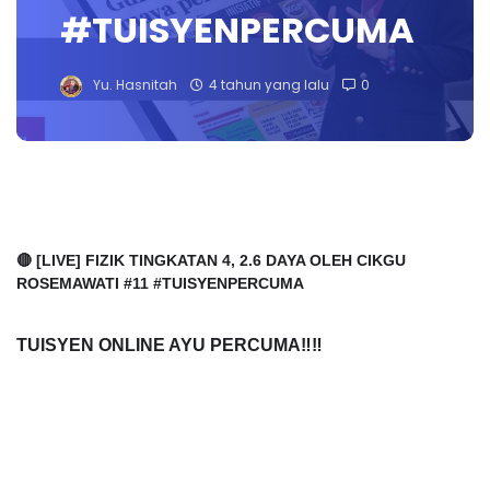
#TUISYENPERCUMA
Yu. Hasnitah
4 tahun yang lalu
0
🔴 [LIVE] FIZIK TINGKATAN 4, 2.6 DAYA OLEH CIKGU 
ROSEMAWATI #11 #TUISYENPERCUMA
TUISYEN ONLINE AYU PERCUMA‼️‼️