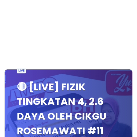
LIVE
🔴 [LIVE] FIZIK
TINGKATAN 4, 2.6
DAYA OLEH CIKGU
ROSEMAWATI #11