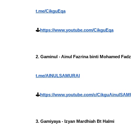
t.me/CikguEqa
🕹
https://www.youtube.com/CikguEqa
2. Gaminul - Ainul Fazrina binti Mohamed Fadz
t.me/AINULSAMURAI
🕹
https://www.youtube.com/c/CikguAinulSA
3. Gamiyaya - Izyan Mardhiah Bt Halmi