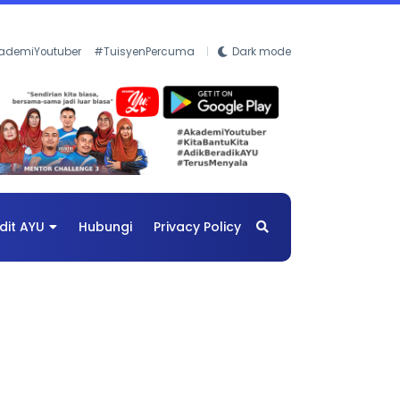
ademiYoutuber
#TuisyenPercuma
Dark mode
dit AYU
Hubungi
Privacy Policy