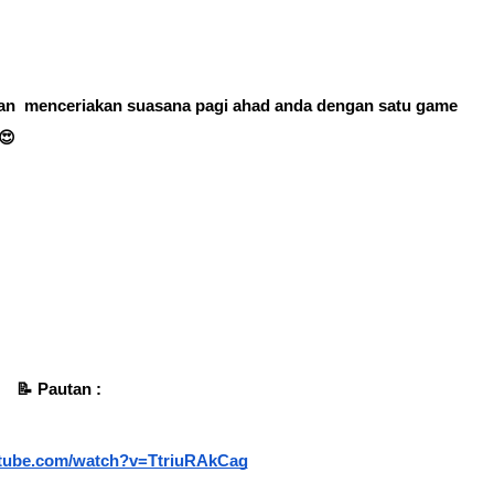
n  menceriakan suasana pagi ahad anda dengan satu game 
😍
📝 Pautan :
utube.com/watch?v=TtriuRAkCag