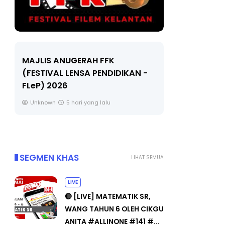
LIVE
GERAH FFK
ENSA PENDIDIKAN -
🔴 [LIVE] MATEMATIK SR, W
TAHUN 6 OLEH CIKGU ANITA
#ALLINONE #141 #...
hari yang lalu
Yu. Chekgu LK
7 hari yang lalu
SEGMEN KHAS
LIHAT SEMUA
LIVE
🔴 [LIVE] MATEMATIK SR,
WANG TAHUN 6 OLEH CIKGU
ANITA #ALLINONE #141 #...