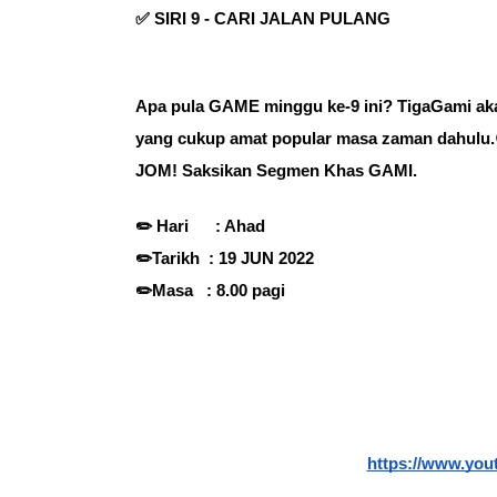
✅ SIRI 9 - CARI JALAN PULANG

Apa pula GAME minggu ke-9 ini? TigaGami aka
yang cukup amat popular masa zaman dahulu.
JOM! Saksikan Segmen Khas GAMI.
✏️ Hari      : Ahad
✏️Tarikh  : 19 JUN 2022
✏️Masa   : 8.00 pagi
https://www.yo