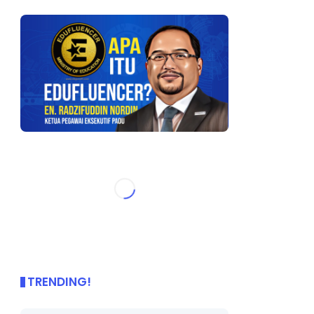
TRENDING!
🌟 PBD OnePage Kini di