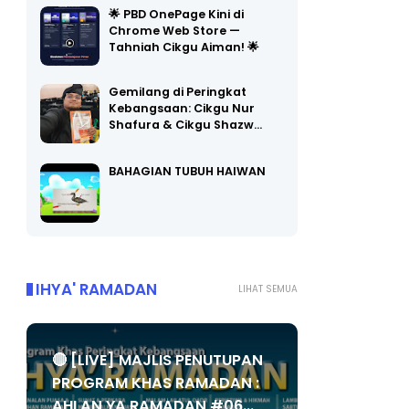
Chrome Web Store —
Tahniah Cikgu Aiman! 🌟
Gemilang di Peringkat
Kebangsaan: Cikgu Nur
Shafura & Cikgu Shazw…
BAHAGIAN TUBUH HAIWAN
IHYA' RAMADAN
LIHAT SEMUA
🔴 [LIVE] MAJLIS PENUTUPAN
PROGRAM KHAS RAMADAN :
AHLAN YA RAMADAN #06...