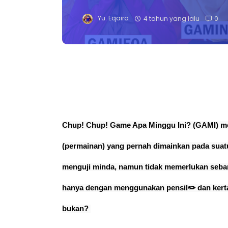
Yu. Eqaira
4 tahun yang lalu
0
Chup! Chup! Game Apa Minggu Ini? (GAMI) m
(permainan) yang pernah dimainkan pada suatu
menguji minda, namun tidak memerlukan sebara
hanya dengan menggunakan pensil✏️ dan kerta
bukan? 