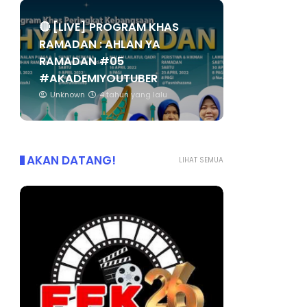
🔴 [LIVE] PROGRAM KHAS
RAMADAN : AHLAN YA
RAMADAN #05
#AKADEMIYOUTUBER
Unknown
4 tahun yang lalu
AKAN DATANG!
LIHAT SEMUA