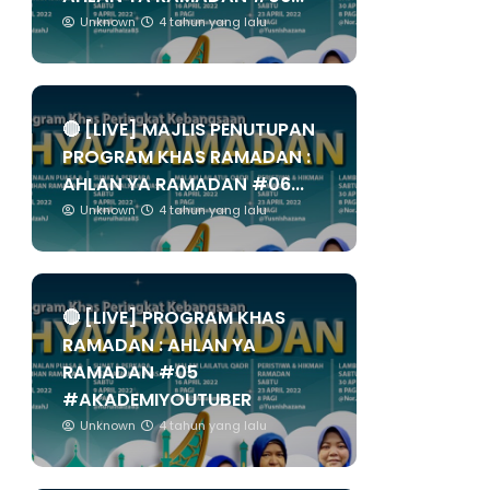
Unknown
4 tahun yang lalu
🔴 [LIVE] MAJLIS PENUTUPAN
PROGRAM KHAS RAMADAN :
AHLAN YA RAMADAN #06...
Unknown
4 tahun yang lalu
🔴 [LIVE] PROGRAM KHAS
RAMADAN : AHLAN YA
RAMADAN #05
#AKADEMIYOUTUBER
Unknown
4 tahun yang lalu