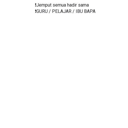
❗️Jemput semua hadir sama
❗️GURU / PELAJAR / IBU BAPA