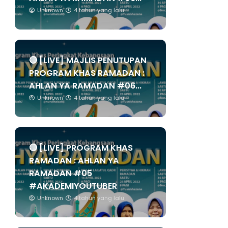
Unknown
4 tahun yang lalu
🔴 [LIVE] MAJLIS PENUTUPAN
PROGRAM KHAS RAMADAN :
AHLAN YA RAMADAN #06...
Unknown
4 tahun yang lalu
🔴 [LIVE] PROGRAM KHAS
RAMADAN : AHLAN YA
RAMADAN #05
#AKADEMIYOUTUBER
Unknown
4 tahun yang lalu