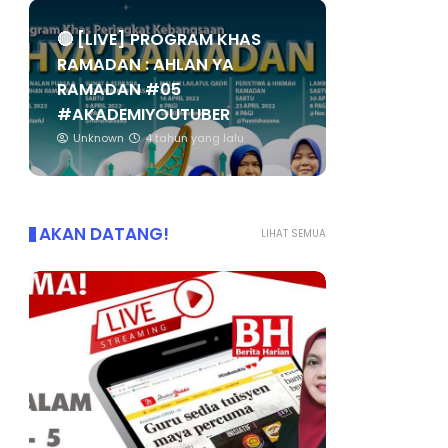
🔴 [LIVE] PROGRAM KHAS
RAMADAN : AHLAN YA
RAMADAN #05
#AKADEMIYOUTUBER
Unknown
4 tahun yang lalu
AKAN DATANG!
LIHAT SEMUA