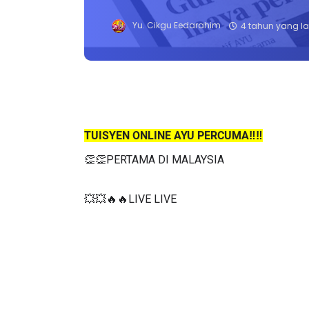
Yu. Cikgu Eedarahim
4 tahun yang la
TUISYEN ONLINE AYU PERCUMA‼️‼️
👏👏PERTAMA DI MALAYSIA
💥💥🔥🔥LIVE LIVE 