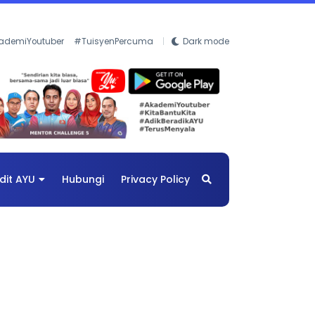
ademiYoutuber
#TuisyenPercuma
Dark mode
dit AYU
Hubungi
Privacy Policy