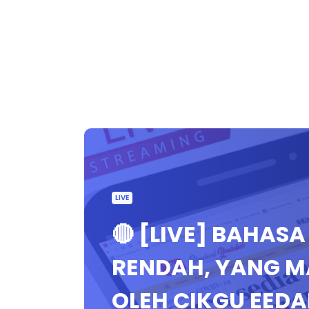
LIVE
🔴 [LIVE] BAHAS
RENDAH, YANG M
OLEH CIKGU EED