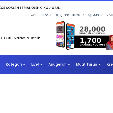
AN DIGITAL PENYELAMAT DUNIA
Channel AYU
Telegram Rasmi
Group Junior
#Ak
uru-Guru Malaysia untuk
Kategori
Live!
Anugerah
Muat Turun
Kre