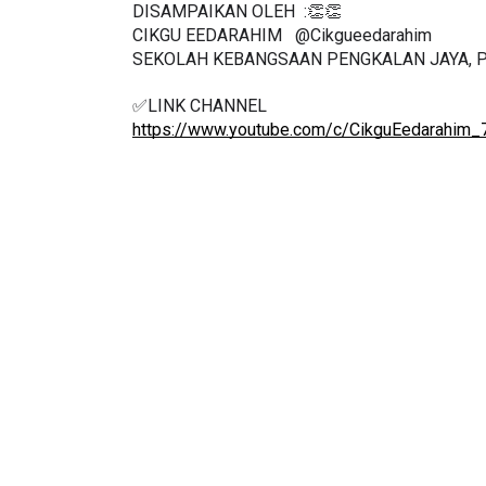
DISAMPAIKAN OLEH  :👏👏
CIKGU EEDARAHIM   @Cikgueedarahim
SEKOLAH KEBANGSAAN PENGKALAN JAYA, 
✅LINK CHANNEL
LIVE
MAJLIS ANUGERAH FFK
https://www.youtube.com/c/CikguEedarahim_
(FESTIVAL LENSA PENDIDIKAN -
🔴 [LIVE] MA
FLeP) 2026
TAHUN 6 OLEH
#ALLINONE #14
Unknown
6 hari yang lalu
Yu. Chekgu LK