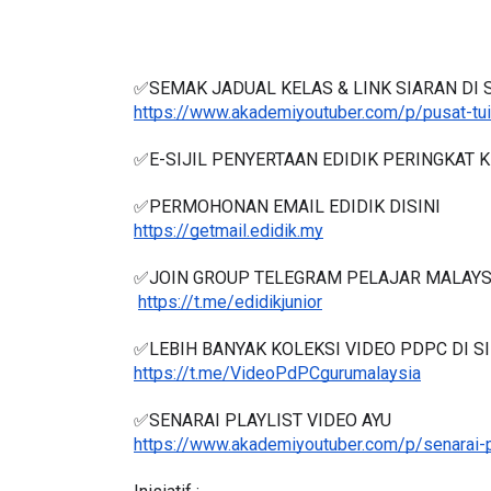
✅SEMAK JADUAL KELAS & LINK SIARAN DI S
https://www.akademiyoutuber.com/p/pusat-tui
✅E-SIJIL PENYERTAAN EDIDIK PERINGKAT 
✅PERMOHONAN EMAIL EDIDIK DISINI
https://getmail.edidik.my
✅JOIN GROUP TELEGRAM PELAJAR MALAYS
https://t.me/edidikjunior
✅LEBIH BANYAK KOLEKSI VIDEO PDPC DI SI
https://t.me/VideoPdPCgurumalaysia
✅SENARAI PLAYLIST VIDEO AYU
https://www.akademiyoutuber.com/p/senarai-p
Inisiatif :