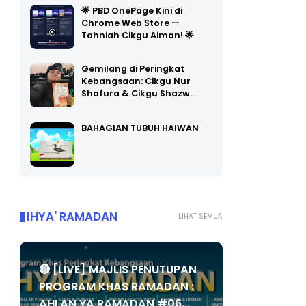
🌟 PBD OnePage Kini di
Chrome Web Store —
Tahniah Cikgu Aiman! 🌟
Gemilang di Peringkat
Kebangsaan: Cikgu Nur
Shafura & Cikgu Shazw…
BAHAGIAN TUBUH HAIWAN
IHYA' RAMADAN
LIHAT SEMUA
🔴 [LIVE] MAJLIS PENUTUPAN
PROGRAM KHAS RAMADAN :
AHLAN YA RAMADAN #06...