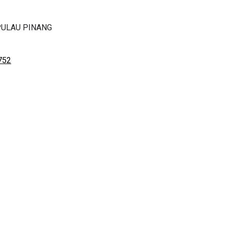
PULAU PINANG
LIVE
752
TEMATIK SR, WANG
🔴 [LIVE] FIZIK TING 5 (DLP), 5.
 CIKGU ANITA
SEMICONDUCTOR DIODE PART
1 #...
OLEH CIKG...
8 hari yang lalu
Yu. Chekgu LK
dalam 16 jam yang lal