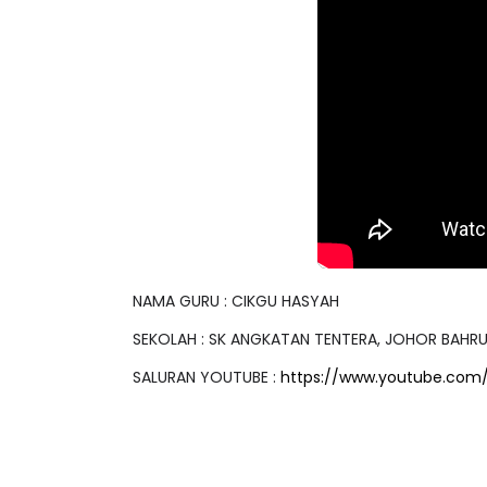
IVE
BICARA PROFESIO
TIMBALAN KETUA
 [LIVE] PRINSIP PERAKAUNAN,
PENDIDIKAN MAL
EDAH TUNTAS SOALAN 1 TRIAL
LEH CIKGU ...
Unknown
10 hari y
Yu. Chekgu LK
8 hari yang lalu
NAMA GURU : CIKGU HASYAH
SEKOLAH : SK ANGKATAN TENTERA, JOHOR BAHR
SALURAN YOUTUBE :
https://www.youtube.com
Tags
PDPC