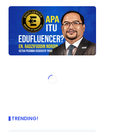
TRENDING!
🌟 PBD OnePage Kini di