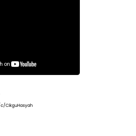
NAL 8 :
MAJLIS ANUGERAH FFK
 PENGARAH
(FESTIVAL LENSA PENDIDIKAN -
AYSIA
FLeP) 2026
ang lalu
Unknown
5 hari yang lalu
U
/c/CikguHasyah