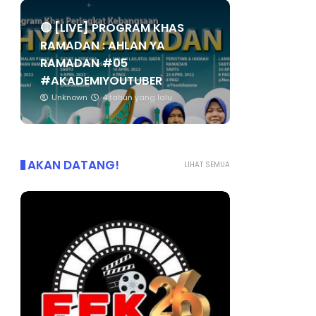
🔴 [LIVE] PROGRAM KHAS
RAMADAN : AHLAN YA
RAMADAN #05
#AKADEMIYOUTUBER
Unknown
4 tahun yang lalu
AKAN DATANG!
LIHAT SEMUA