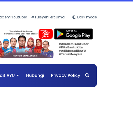
ademiYoutuber
#TuisyenPercuma
Dark mode
dit AYU
Hubungi
Privacy Policy