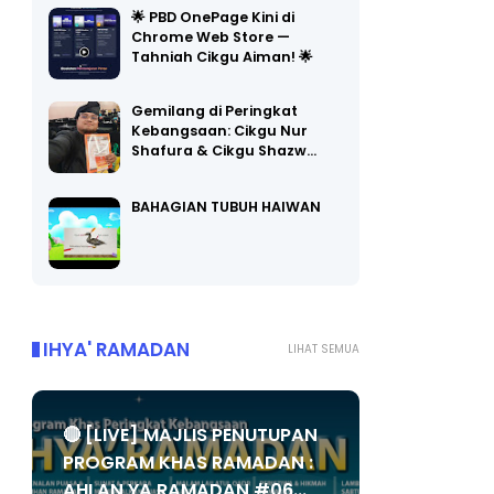
Chrome Web Store —
Tahniah Cikgu Aiman! 🌟
Gemilang di Peringkat
Kebangsaan: Cikgu Nur
Shafura & Cikgu Shazw…
BAHAGIAN TUBUH HAIWAN
IHYA' RAMADAN
LIHAT SEMUA
🔴 [LIVE] MAJLIS PENUTUPAN
PROGRAM KHAS RAMADAN :
AHLAN YA RAMADAN #06...