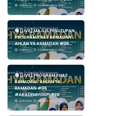
Unknown
4 tahun yang lalu
🔴 [LIVE] MAJLIS PENUTUPAN
PROGRAM KHAS RAMADAN :
AHLAN YA RAMADAN #06...
Unknown
4 tahun yang lalu
🔴 [LIVE] PROGRAM KHAS
RAMADAN : AHLAN YA
RAMADAN #05
#AKADEMIYOUTUBER
Unknown
4 tahun yang lalu