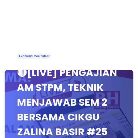
Akademi Youtuber
🔴[LIVE] PENGAJIAN
AM STPM, TEKNIK
MENJAWAB SEM 2
BERSAMA CIKGU
ZALINA BASIR #25