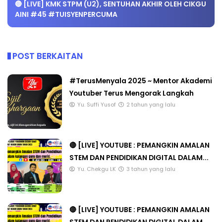
🔴 [LIVE] KMK STPM (U2), SENTUHAN AKHIR OLEH CIKGU
AINI #45 #TUISYENPERCUMA
POST BERKAITAN
#TerusMenyala 2025 ~ Mentor Akademi
Youtuber Terus Mengorak Langkah
Yu. Suffi Yusof
2 tahun yang lalu
🔴 [LIVE] YOUTUBE : PEMANGKIN AMALAN
STEM DAN PENDIDIKAN DIGITAL DALAM...
Yu. Chekgu LK
3 tahun yang lalu
🔴 [LIVE] YOUTUBE : PEMANGKIN AMALAN