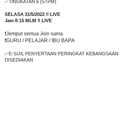
✅
TINGKATAN 6 (STPM)
SELASA 31/5/2022 ‼️ LIVE
Jam 8:15 MLM ‼️ LIVE
❗
️Jemput semua Join sama
❗
️GURU / PELAJAR / IBU BAPA
✅
E-SIJIL PENYERTAAN PERINGKAT KEBANGSAAN 
DISEDIAKAN    