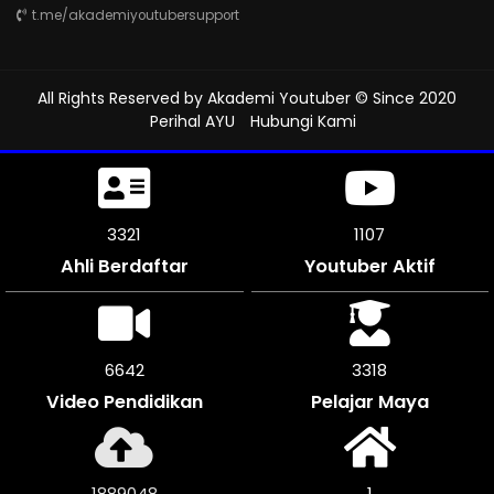
t.me/akademiyoutubersupport
All Rights Reserved by
Akademi Youtuber
© Since 2020
Perihal AYU
Hubungi Kami
3798
1266
Ahli Berdaftar
Youtuber Aktif
7596
3798
Video Pendidikan
Pelajar Maya
2160620
1