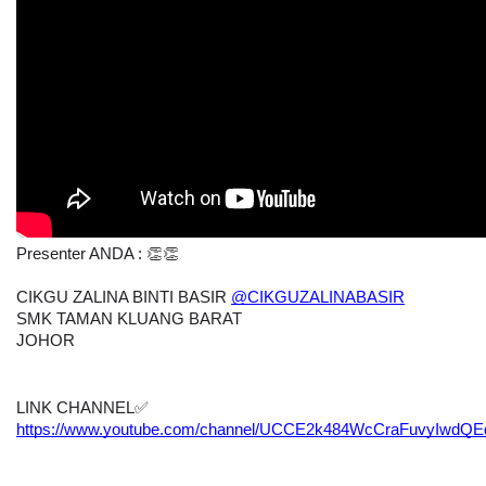
Presenter ANDA : 👏👏
CIKGU ZALINA BINTI BASIR 
@CIKGUZALINABASIR
SMK TAMAN KLUANG BARAT
JOHOR
LINK CHANNEL
✅
https://www.youtube.com/channel/UCCE2k484WcCraFuvyIwdQE