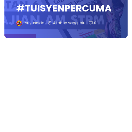
#TUISYENPERCUMA
yuyusnida
4 tahun yang lalu
0