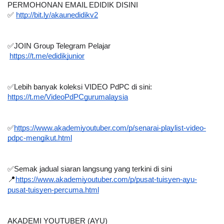
PERMOHONAN EMAIL EDIDIK DISINI
✅
http://bit.ly/akaunedidikv2
✅
JOIN Group Telegram Pelajar 
https://t.me/edidikjunior
✅
Lebih banyak koleksi VIDEO PdPC di sini:
https://t.me/VideoPdPCgurumalaysia
✅
https://www.akademiyoutuber.com/p/senarai-playlist-video-
pdpc-mengikut.html
✅
Semak jadual siaran langsung yang terkini di sini
📍
https://www.akademiyoutuber.com/p/pusat-tuisyen-ayu-
pusat-tuisyen-percuma.html
AKADEMI YOUTUBER (AYU)