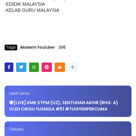
-EDIDIK MALAYSIA
-KELAB GURU MALAYSIA
Tags
Akademi Youtuber
LIVE
Lebih lama
🔴[LIVE] KMK STPM (U2), SENTUHAN AKHIR (BHG. A)
OLEH CIKGU YUSNIDA #51 #TUISYENPERCUMA
Terbaru