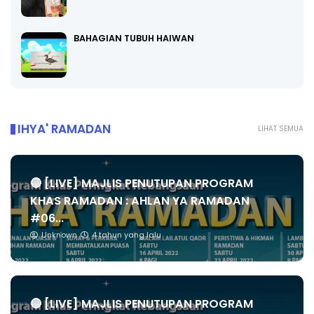
BAHAGIAN TUBUH HAIWAN
IHYA' RAMADAN
LIHAT SEMUA
🔴 [LIVE] MAJLIS PENUTUPAN PROGRAM
KHAS RAMADAN : AHLAN YA RAMADAN
#06...
Unknown
4 tahun yang lalu
🔴 [LIVE] MAJLIS PENUTUPAN PROGRAM