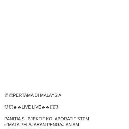
👏👏PERTAMA DI MALAYSIA
💥💥🔥🔥LIVE LIVE🔥🔥💥💥
PANITIA SUBJEKTIF KOLABORATIF STPM
✅
MATA PELAJARAN PENGAJIAN AM