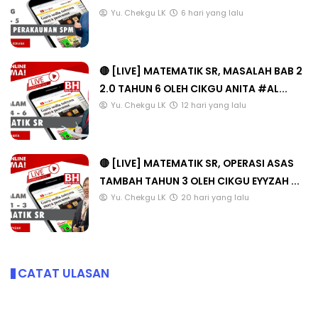
Yu. Chekgu LK
6 hari yang lalu
🔴 [LIVE] MATEMATIK SR, MASALAH BAB 2
2.0 TAHUN 6 OLEH CIKGU ANITA #AL...
Yu. Chekgu LK
12 hari yang lalu
🔴 [LIVE] MATEMATIK SR, OPERASI ASAS
TAMBAH TAHUN 3 OLEH CIKGU EYYZAH ...
Yu. Chekgu LK
20 hari yang lalu
CATAT ULASAN