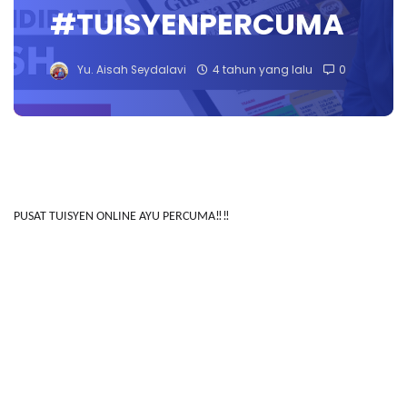
#TUISYENPERCUMA
Yu. Aisah Seydalavi
4 tahun yang lalu
0
PUSAT TUISYEN ONLINE AYU PERCUMA‼️‼️