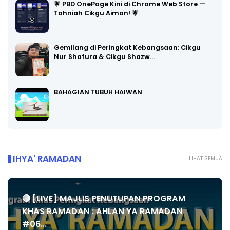
🌟 PBD OnePage Kini di Chrome Web Store —
Tahniah Cikgu Aiman! 🌟
Gemilang di Peringkat Kebangsaan: Cikgu
Nur Shafura & Cikgu Shazw…
BAHAGIAN TUBUH HAIWAN
IHYA' RAMADAN
LIHAT SEMUA
🔴 [LIVE] MAJLIS PENUTUPAN PROGRAM
KHAS RAMADAN : AHLAN YA RAMADAN
#06...