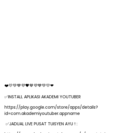
🤎
❤
💛💚💙💜🖤
💜💙💚💛❤
INSTALL APLIKASI AKADEMI YOUTUBER
✅
https://play.google.com/store/apps/details?
id=com.akademiyoutuber.appname
JADUAL LIVE PUSAT TUISYEN AYU ! :
✅