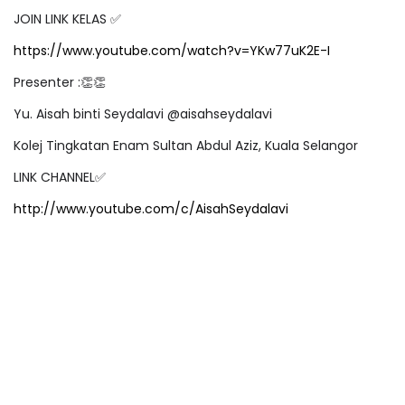
JOIN LINK KELAS
✅
https://www.youtube.com/watch?v=YKw77uK2E-I
Presenter :
👏👏
Yu. Aisah binti Seydalavi @aisahseydalavi
Kolej Tingkatan Enam Sultan Abdul Aziz, Kuala Selangor
LINK CHANNEL
✅
http://www.youtube.com/c/AisahSeydalavi