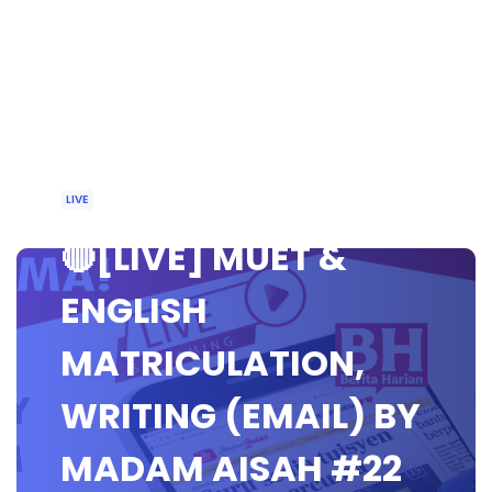
LIVE
🔴[LIVE] MUET &
ENGLISH
MATRICULATION,
WRITING (EMAIL) BY
MADAM AISAH #22