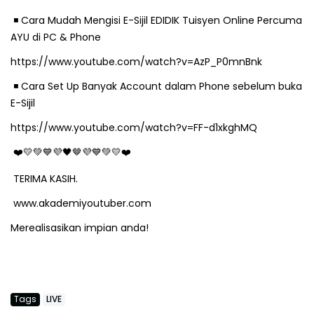
️ Cara Mudah Mengisi E-Sijil EDIDIK Tuisyen Online Percuma
◾
AYU di PC & Phone
https://www.youtube.com/watch?v=AzP_P0mnBnk
️ Cara Set Up Banyak Account dalam Phone sebelum buka
◾
E-Sijil
https://www.youtube.com/watch?v=FF-d1xkghMQ
🤎
❤
💛💚💙💜🖤
💜💙💚💛❤
TERIMA KASIH.
www.akademiyoutuber.com
Merealisasikan impian anda!
Tags
LIVE