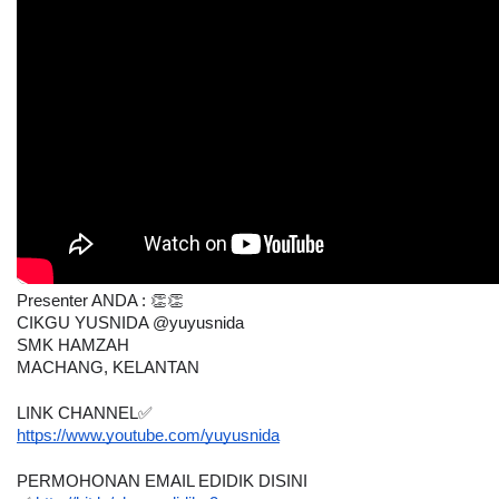
Presenter ANDA : 👏👏
CIKGU YUSNIDA @yuyusnida 
SMK HAMZAH
MACHANG, KELANTAN
LINK CHANNEL✅
https://www.youtube.com/yuyusnida
PERMOHONAN EMAIL EDIDIK DISINI