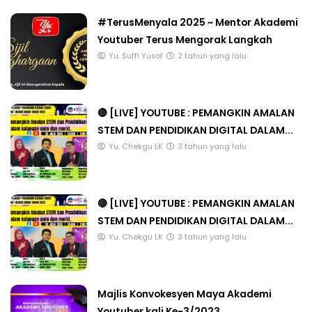
#TerusMenyala 2025 ~ Mentor Akademi
Youtuber Terus Mengorak Langkah
Yu. Suffi Yusof
2 tahun yang lalu
🔴 [LIVE] YOUTUBE : PEMANGKIN AMALAN
STEM DAN PENDIDIKAN DIGITAL DALAM...
Yu. Chekgu LK
3 tahun yang lalu
🔴 [LIVE] YOUTUBE : PEMANGKIN AMALAN
STEM DAN PENDIDIKAN DIGITAL DALAM...
Yu. Chekgu LK
3 tahun yang lalu
Majlis Konvokesyen Maya Akademi
Youtuber kali Ke-3/2023