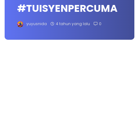
#TUISYENPERCUMA
yuyusnida
4 tahun yang lalu
0