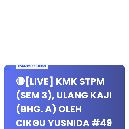
Akademi Youtuber
🔴[LIVE] KMK STPM
(SEM 3), ULANG KAJI
(BHG. A) OLEH
CIKGU YUSNIDA #49