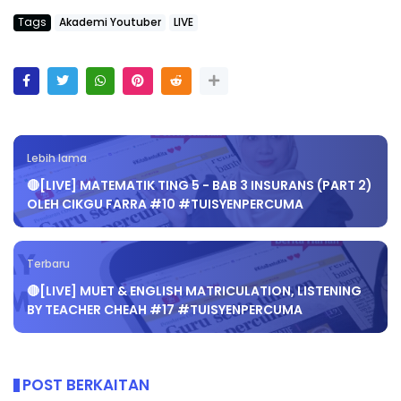
Tags
Akademi Youtuber
LIVE
Lebih lama
🔴[LIVE] MATEMATIK TING 5 - BAB 3 INSURANS (PART 2)
OLEH CIKGU FARRA #10 #TUISYENPERCUMA
Terbaru
🔴[LIVE] MUET & ENGLISH MATRICULATION, LISTENING
BY TEACHER CHEAH #17 #TUISYENPERCUMA
POST BERKAITAN