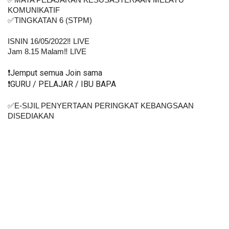
✅MATA PELAJARAN KESUSASTERAAN MELAYU 
KOMUNIKATIF
✅TINGKATAN 6 (STPM)
ISNIN 16/05/2022‼️ LIVE
Jam 8.15 Malam‼️ LIVE
❗️Jemput semua Join sama
❗️GURU / PELAJAR / IBU BAPA
✅E-SIJIL PENYERTAAN PERINGKAT KEBANGSAAN 
DISEDIAKAN    