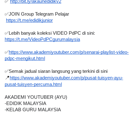
✅ 
http://bit.ly/akaunedidikv2
✅JOIN Group Telegram Pelajar 
https://t.me/edidikjunior
✅Lebih banyak koleksi VIDEO PdPC di sini:
https://t.me/VideoPdPCgurumalaysia
✅
https://www.akademiyoutuber.com/p/senarai-playlist-video-
pdpc-mengikut.html
✅Semak jadual siaran langsung yang terkini di sini
📍
https://www.akademiyoutuber.com/p/pusat-tuisyen-ayu-
pusat-tuisyen-percuma.html
AKADEMI YOUTUBER (AYU)
-EDIDIK MALAYSIA
-KELAB GURU MALAYSIA