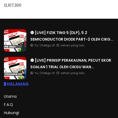
12,107,300
🔴 [LIVE] FIZIK TING 5 (DLP), 5.2
SEMICONDUCTOR DIODE PART-2 OLEH CIKG...
Yu. Chekgu LK
sehari yang lalu
🔴 [LIVE] PRINSIP PERAKAUNAN, PECUT SKOR
SOALAN 1 TRIAL OLEH CIKGU WAN...
Yu. Chekgu LK
sehari yang lalu
HALAMAN
Utama
F.A.Q
Hubungi