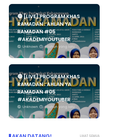
🔴 [LIVE] PROGRAM KHAS
RAMADAN : AHLAN YA
RAMADAN #05
#AKADEMIYOUTUBER
Unknown
4 tahun yang lalu
🔴 [LIVE] PROGRAM KHAS
RAMADAN : AHLAN YA
RAMADAN #05
#AKADEMIYOUTUBER
Unknown
4 tahun yang lalu
AKAN DATANG!
LIHAT SEMUA