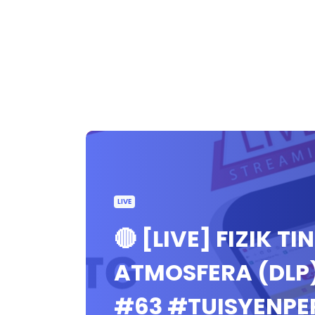
LIVE
🔴 [LIVE] FIZIK 
ATMOSFERA (DLP
#63 #TUISYENP