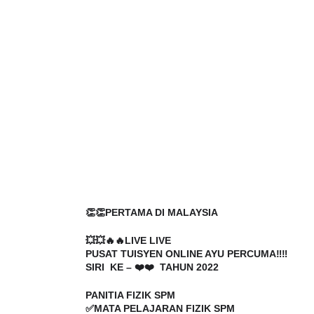
👏👏PERTAMA DI MALAYSIA
💥💥🔥🔥LIVE LIVE 
PUSAT TUISYEN ONLINE AYU PERCUMA‼️‼️
SIRI  KE – ❤️❤️  TAHUN 2022
PANITIA FIZIK SPM
✅MATA PELAJARAN FIZIK SPM