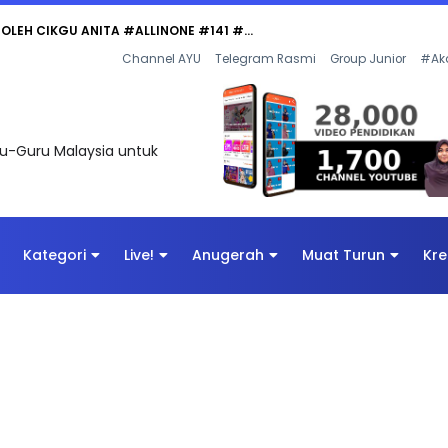
 OLEH CIKGU ANITA #ALLINONE #141 #...
Channel AYU
Telegram Rasmi
Group Junior
#Ak
uru-Guru Malaysia untuk
Kategori
Live!
Anugerah
Muat Turun
Kre