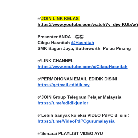
✅
JOIN LINK KELAS 
https://www.youtube.com/watch?v=djw-KUbAv
Presenter ANDA  :👏👏
Cikgu Hasnitah 
@Hasnitah
SMK Bagan Jaya, Butterworth, Pulau Pinang
✅LINK CHANNEL 
https://www.youtube.com/c/CikguHasnitah
✅PERMOHONAN EMAIL EDIDIK DISINI
https://getmail.edidik.my
✅JOIN Group Telegram Pelajar Malaysia
ICARA KORPORAT 3 : PROGRAM
KEYNOTE SPEAKER 
https://t.me/edidikjunior
AKANAN SELAMAT DAN
TRANSFORMING 
✅Lebih banyak koleksi VIDEO PdPC di sini:
ERKUALITI (AMALAN PER...
EDUCATION IN IN
https://t.me/VideoPdPCgurumalaysia
THROUG...
Unknown
10 hari yang lalu
✅Senarai PLAYLIST VIDEO AYU
Unknown
10 hari y