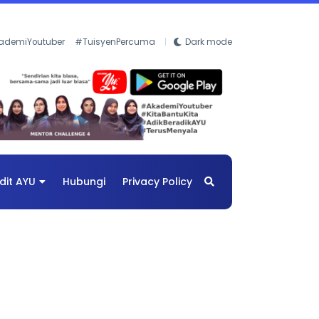
ademiYoutuber
#TuisyenPercuma
Dark mode
dit AYU
Hubungi
Privacy Policy