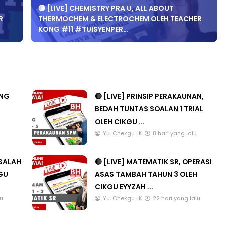
🔴 [LIVE] CHEMISTRY PRA U, ALL ABOUT
R
THERMOCHEM & ELECTROCHEM OLEH TEACHER
KONG #11 #TUISYENPER…
ANG
🔴 [LIVE] PRINSIP PERAKAUNAN,
BEDAH TUNTAS SOALAN 1 TRIAL
OLEH CIKGU ...
u
Yu. Chekgu LK
8 hari yang lalu
ASALAH
🔴 [LIVE] MATEMATIK SR, OPERASI
KGU
ASAS TAMBAH TAHUN 3 OLEH
CIKGU EYYZAH ...
lu
Yu. Chekgu LK
22 hari yang lalu