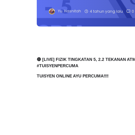
Yu. Hasnitah
4 tahun yang lalu
0
🔴 [LIVE] FIZIK TINGKATAN 5, 2.2 TEKANAN A
#TUISYENPERCUMA
TUISYEN ONLINE AYU PERCUMA‼️‼️