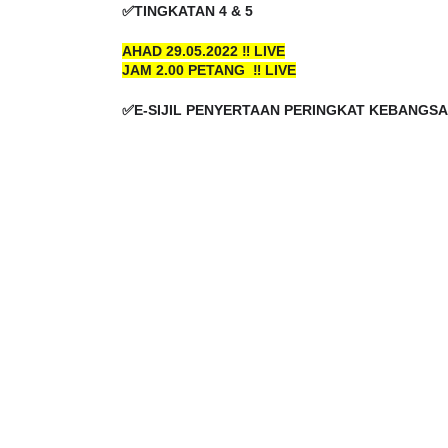
✅TINGKATAN 4 & 5
AHAD 29.05.2022 ‼️ LIVE
JAM 2.00 PETANG  ‼️ LIVE
✅E-SIJIL PENYERTAAN PERINGKAT KEBANGSA