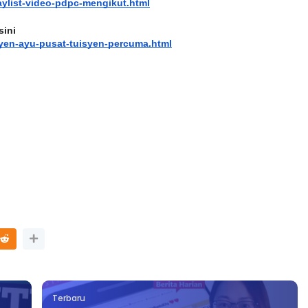
aylist-video-pdpc-mengikut.html
sini
yen-ayu-pusat-tuisyen-percuma.html
Terbaru