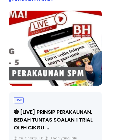
LIVE
BICARA PR
TIMBALAN
🔴 [LIVE] PRINSIP PERAKAUNAN,
PENDIDIKA
BEDAH TUNTAS SOALAN 1 TRIAL
OLEH CIKGU ...
Unknown
Yu. Chekgu LK
8 hari yang lalu