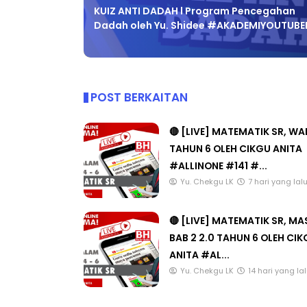
KUIZ ANTI DADAH l Program Pencegahan
Dadah oleh Yu. Shidee #AKADEMIYOUTUBE
POST BERKAITAN
🔴 [LIVE] MATEMATIK SR, W
TAHUN 6 OLEH CIKGU ANITA
#ALLINONE #141 #...
Yu. Chekgu LK
7 hari yang lal
🔴 [LIVE] MATEMATIK SR, M
BAB 2 2.0 TAHUN 6 OLEH CI
ANITA #AL...
Yu. Chekgu LK
14 hari yang la