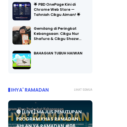
🌟 PBD OnePage Kini di
Chrome Web Store —
Tahniah Cikgu Aiman! 🌟
Gemilang di Peringkat
Kebangsaan: Cikgu Nur
Shafura & Cikgu Shazw…
BAHAGIAN TUBUH HAIWAN
IHYA' RAMADAN
LIHAT SEMUA
🔴 [LIVE] MAJLIS PENUTUPAN
PROGRAM KHAS RAMADAN :
AHLAN YA RAMADAN #06...