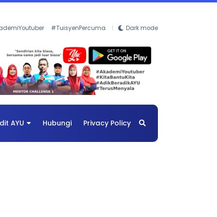
ademiYoutuber
#TuisyenPercuma
Dark mode
dit AYU
Hubungi
Privacy Policy