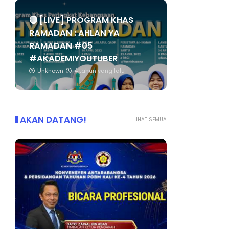
🔴 [LIVE] PROGRAM KHAS
RAMADAN : AHLAN YA
RAMADAN #05
#AKADEMIYOUTUBER
Unknown
4 tahun yang lalu
AKAN DATANG!
LIHAT SEMUA