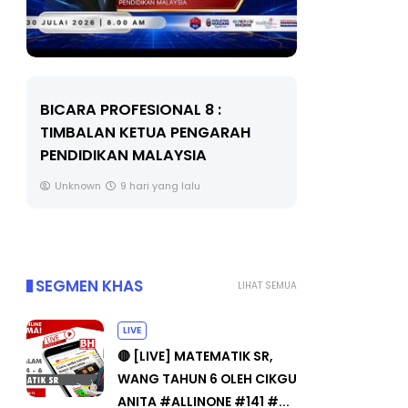
BICARA PROFESIONAL 8 :
BICARA K
TIMBALAN KETUA PENGARAH
MAKANAN 
PENDIDIKAN MALAYSIA
BERKUALITI
Unknown
9 hari yang lalu
Unknown
SEGMEN KHAS
LIHAT SEMUA
LIVE
🔴 [LIVE] MATEMATIK SR,
WANG TAHUN 6 OLEH CIKGU
ANITA #ALLINONE #141 #...