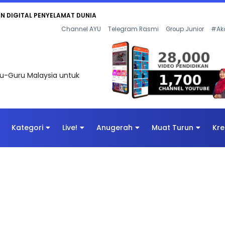
AN DIGITAL PENYELAMAT DUNIA
Channel AYU
Telegram Rasmi
Group Junior
#Ak
uru-Guru Malaysia untuk
Kategori
Live!
Anugerah
Muat Turun
Kre