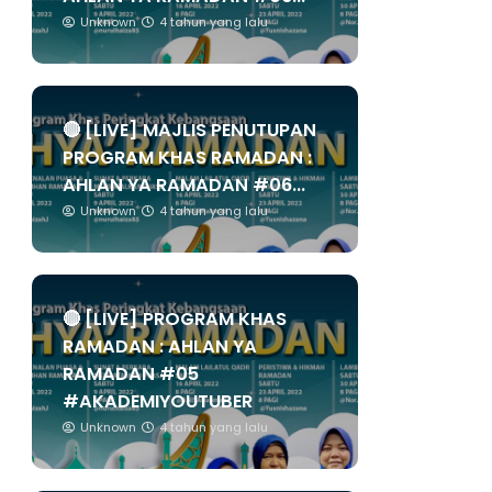
Unknown
4 tahun yang lalu
🔴 [LIVE] MAJLIS PENUTUPAN
PROGRAM KHAS RAMADAN :
AHLAN YA RAMADAN #06...
Unknown
4 tahun yang lalu
🔴 [LIVE] PROGRAM KHAS
RAMADAN : AHLAN YA
RAMADAN #05
#AKADEMIYOUTUBER
Unknown
4 tahun yang lalu