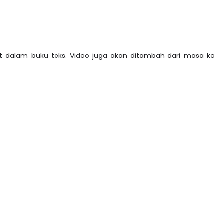
LIVE
it dalam buku teks. Video juga akan ditambah dari masa ke
n 4
🔴 [LIVE] PRINSIP PERAKAUNAN,
ng lalu
BEDAH TUNTAS SOALAN 1 TRIAL
OLEH CIKGU ...
Yu. Chekgu LK
7 hari yang lalu