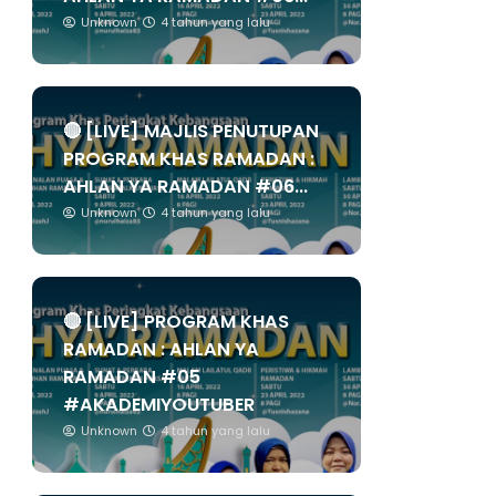
Unknown
4 tahun yang lalu
🔴 [LIVE] MAJLIS PENUTUPAN
PROGRAM KHAS RAMADAN :
AHLAN YA RAMADAN #06...
Unknown
4 tahun yang lalu
🔴 [LIVE] PROGRAM KHAS
RAMADAN : AHLAN YA
RAMADAN #05
#AKADEMIYOUTUBER
Unknown
4 tahun yang lalu