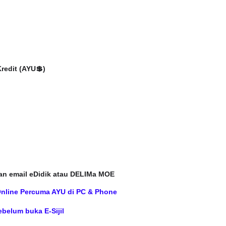
LIVE
H FFK
edit (AYU💲)
 PENDIDIKAN -
🔴 [LIVE] MATEMATIK SR, WANG
TAHUN 6 OLEH CIKGU ANITA
#ALLINONE #141 #...
ng lalu
Yu. Chekgu LK
7 hari yang lalu
an email eDidik atau DELIMa MOE
Online Percuma AYU di PC & Phone
belum buka E-Sijil