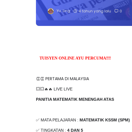
Yu. Ling
4 tahun yang lalu
0
TUISYEN ONLINE AYU PERCUMA‼️‼️
👏👏 PERTAMA DI MALAYSIA
💥💥🔥🔥 LIVE LIVE
PANITIA MATEMATIK MENENGAH ATAS
✅ MATA PELAJARAN :
MATEMATIK KSSM (SPM)
✅ TINGKATAN :
4 DAN 5