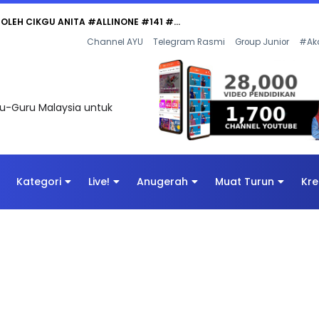
Channel AYU
Telegram Rasmi
Group Junior
#Ak
uru-Guru Malaysia untuk
Kategori
Live!
Anugerah
Muat Turun
Kre