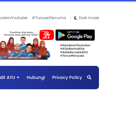
ademiYoutuber
#TuisyenPercuma
Dark mode
dit AYU
Hubungi
Privacy Policy