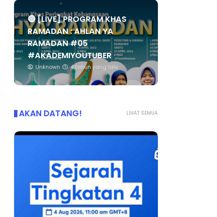
🔴 [LIVE] PROGRAM KHAS
RAMADAN : AHLAN YA
RAMADAN #05
#AKADEMIYOUTUBER
Unknown
4 tahun yang lalu
AKAN DATANG!
LIHAT SEMUA