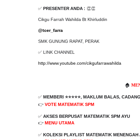
✅
PRESENTER ANDA :
👏👏
Cikgu Farrah Wahilda Bt Khirluddin
@tcer_farra
SMK GUNUNG RAPAT, PERAK
✅ LINK CHANNEL
http://www.youtube.com/cikgufarrawahilda
🏠
MEN
✅
MEMBERI ⭐️⭐️⭐️⭐️⭐️, MAKLUM BALAS, CADA
👉
VOTE MATEMATIK SPM
✅
AKSES BERPUSAT MATEMATIK SPM AYU
👉
MENU UTAMA
✅
KOLEKSI PLAYLIST
MATEMATIK MENENGAH
👉
PLAYLIST MATHS SPM