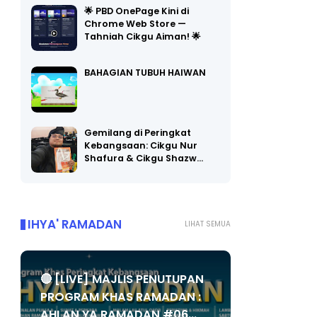
Chrome Web Store —
Tahniah Cikgu Aiman! 🌟
BAHAGIAN TUBUH HAIWAN
Gemilang di Peringkat
Kebangsaan: Cikgu Nur
Shafura & Cikgu Shazw…
IHYA' RAMADAN
LIHAT SEMUA
🔴 [LIVE] MAJLIS PENUTUPAN
PROGRAM KHAS RAMADAN :
AHLAN YA RAMADAN #06...