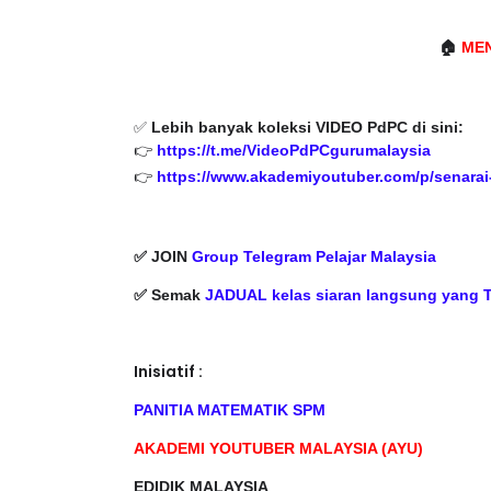
🏠
ME
✅
Lebih banyak koleksi VIDEO PdPC di sini:
👉
https://t.me/VideoPdPCgurumalaysia
👉
https://www.akademiyoutuber.com/p/senarai-
✅ JOIN
Group Telegram Pelajar Malaysia
✅ Semak
JADUAL kelas siaran langsung yang 
Inisiatif :
PANITIA MATEMATIK SPM
AKADEMI YOUTUBER MALAYSIA (AYU)
EDIDIK MALAYSIA