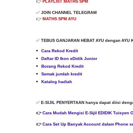
✅
JOIN CHANNEL TELEGRAM
👉
MATHS SPM AYU
RANSFORMASI DIGITAL GURU
MAJLIS ANUGERA
✅
TEBUS GANJARAN HEBAT AYU dengan AYU Kr
IRI 7 : PAHLAWAN DIGITAL
(FESTIVAL LENSA
ENYELAMAT DUNIA
FLeP) 2026
Cara Rekod Kredit
Daftar ID Ikon eDidik Junior
Unknown
4 hari yang lalu
Unknown
5 hari ya
Borang Rekod Kredit
Semak jumlah kredit
Katalog hadiah
✅
E-SIJIL PENYERTAAN hanya dapat diisi deng
👉
Cara Mudah Mengisi E-Sijil EDIDIK Tuisyen 
👉
Cara Set Up Banyak Account dalam Phone se