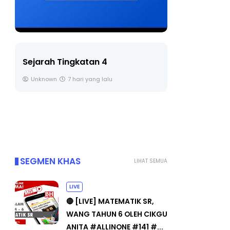
LIVE
Sejarah Tingkatan 4
🔴 [LIVE] 
Unknown
7 hari yang lalu
BEDAH TUN
OLEH CIKGU
Yu. Chekgu 
SEGMEN KHAS
LIHAT SEMUA
LIVE
🔴 [LIVE] MATEMATIK SR,
WANG TAHUN 6 OLEH CIKGU
ANITA #ALLINONE #141 #...