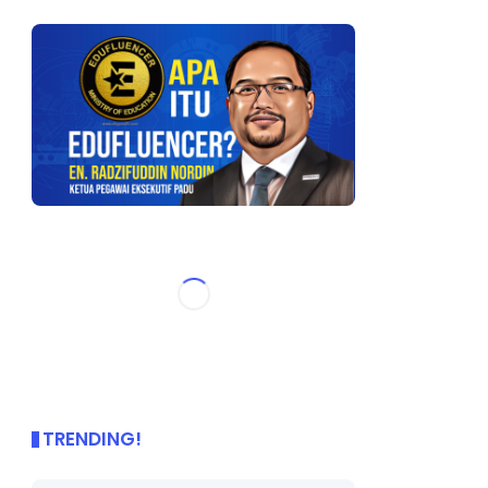
TRENDING!
🌟 PBD OnePage Kini di