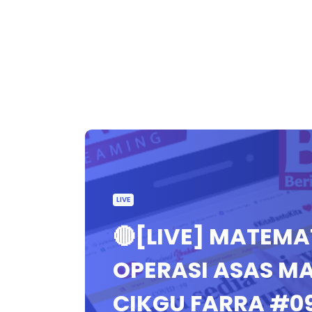
LIVE
🔴[LIVE] MATEMAT
OPERASI ASAS MA
CIKGU FARRA #0