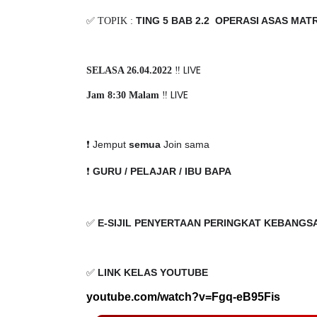
TING 5 BAB 2.2 OPERASI ASAS MAT
✅ TOPIK :
‼️ LIVE
SELASA 26.04.2022
‼️ LIVE
Jam 8:30 Malam
❗️ Jemput
semua
Join sama
❗️
GURU / PELAJAR / IBU BAPA
✅
E-SIJIL PENYERTAAN PERINGKAT KEBANGS
✅
LINK KELAS YOUTUBE
youtube.com/watch?v=Fgq-eB95Fis