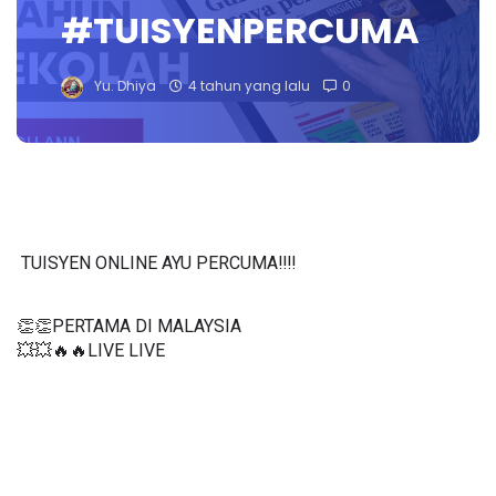
#TUISYENPERCUMA
Yu. Dhiya
4 tahun yang lalu
0
TUISYEN ONLINE AYU PERCUMA‼️‼️
👏👏PERTAMA DI MALAYSIA
💥💥🔥🔥LIVE LIVE 