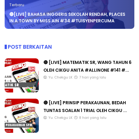
Terbaru
🔴[LIVE] BAHASA INGGERIS SEKOLAH RENDAH, PLACES
IN A TOWN BY MISS AIN #34 #TUISYENPERCUMA
POST BERKAITAN
🔴 [LIVE] MATEMATIK SR, WANG TAHUN 6
OLEH CIKGU ANITA #ALLINONE #141 #...
Yu. Chekgu LK
7 hari yang lalu
🔴 [LIVE] PRINSIP PERAKAUNAN, BEDAH
TUNTAS SOALAN 1 TRIAL OLEH CIKGU ...
Yu. Chekgu LK
8 hari yang lalu