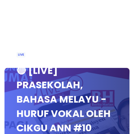
LIVE
🔴 [LIVE]
PRASEKOLAH,
BAHASA MELAYU -
HURUF VOKAL OLEH
CIKGU ANN #10