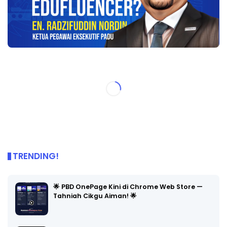
TRENDING!
🌟 PBD OnePage Kini di Chrome Web Store —
Tahniah Cikgu Aiman! 🌟