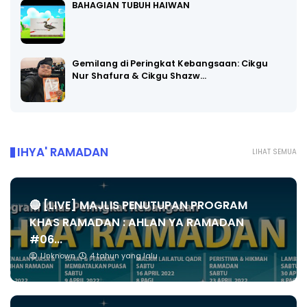
BAHAGIAN TUBUH HAIWAN
Gemilang di Peringkat Kebangsaan: Cikgu
Nur Shafura & Cikgu Shazw…
IHYA' RAMADAN
LIHAT SEMUA
🔴 [LIVE] MAJLIS PENUTUPAN PROGRAM
KHAS RAMADAN : AHLAN YA RAMADAN
#06...
Unknown
4 tahun yang lalu