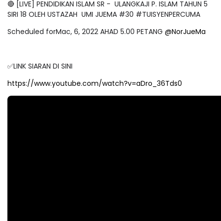
🔴 [LIVE] PENDIDIKAN ISLAM SR - ULANGKAJI P. ISLAM TAHUN 5
SIRI 18 OLEH USTAZAH UMI JUEMA #30 #TUISYENPERCUMA
Scheduled forMac, 6, 2022 AHAD 5.00 PETANG
@NorJueMa
✅LINK SIARAN DI SINI
https://www.youtube.com/watch?v=aDro_36Tds0