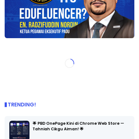
TRENDING!
🌟 PBD OnePage Kini di Chrome Web Store —
Tahniah Cikgu Aiman! 🌟