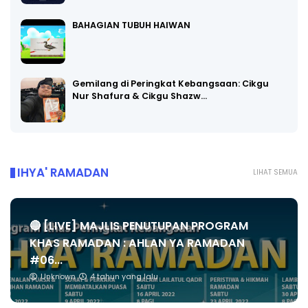
BAHAGIAN TUBUH HAIWAN
Gemilang di Peringkat Kebangsaan: Cikgu
Nur Shafura & Cikgu Shazw…
IHYA' RAMADAN
LIHAT SEMUA
🔴 [LIVE] MAJLIS PENUTUPAN PROGRAM
KHAS RAMADAN : AHLAN YA RAMADAN
#06...
Unknown
4 tahun yang lalu