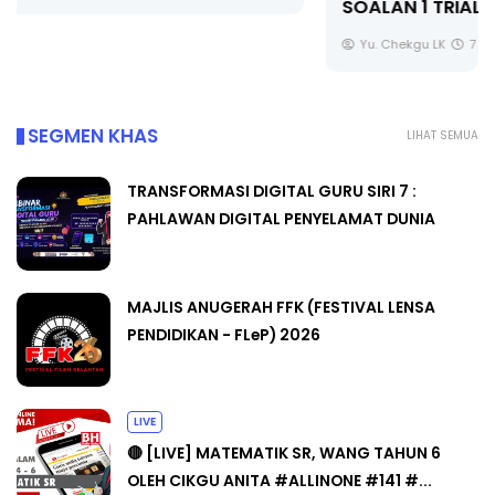
SOALAN 1 TRIAL OLEH CIKGU ...
Yu. Chekgu LK
7 hari yang lalu
SEGMEN KHAS
LIHAT SEMUA
TRANSFORMASI DIGITAL GURU SIRI 7 :
PAHLAWAN DIGITAL PENYELAMAT DUNIA
MAJLIS ANUGERAH FFK (FESTIVAL LENSA
PENDIDIKAN - FLeP) 2026
LIVE
🔴 [LIVE] MATEMATIK SR, WANG TAHUN 6
OLEH CIKGU ANITA #ALLINONE #141 #...