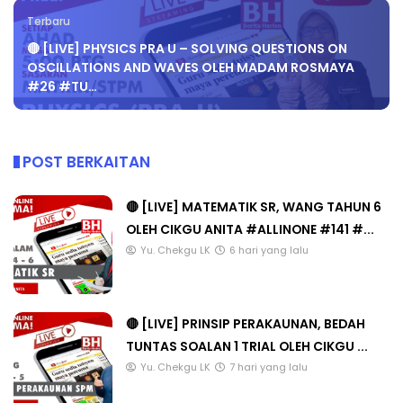
Terbaru
🔴 [LIVE] PHYSICS PRA U – SOLVING QUESTIONS ON
OSCILLATIONS AND WAVES OLEH MADAM ROSMAYA
#26 #TU…
POST BERKAITAN
🔴 [LIVE] MATEMATIK SR, WANG TAHUN 6
OLEH CIKGU ANITA #ALLINONE #141 #...
Yu. Chekgu LK
6 hari yang lalu
🔴 [LIVE] PRINSIP PERAKAUNAN, BEDAH
TUNTAS SOALAN 1 TRIAL OLEH CIKGU ...
Yu. Chekgu LK
7 hari yang lalu