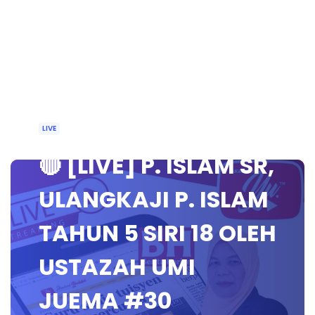
LIVE
🔴 [LIVE] P. ISLAM SR,
ULANGKAJI P. ISLAM
TAHUN 5 SIRI 18 OLEH
USTAZAH UMI
JUEMA #30