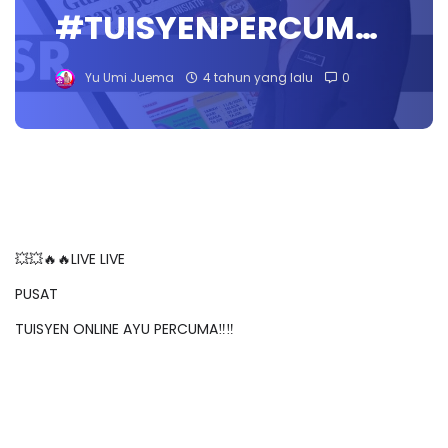
#TUISYENPERCUM…
Yu Umi Juema
4 tahun yang lalu
0
💥💥🔥🔥LIVE LIVE
PUSAT
TUISYEN ONLINE AYU PERCUMA‼️‼️