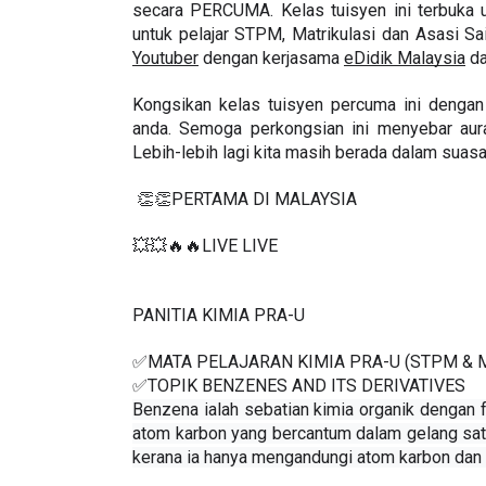
Setiap minggu 
Panitia Kimia Pra-U
 menghidan
secara PERCUMA. Kelas tuisyen ini terbuka 
untuk pelajar STPM, Matrikulasi dan Asasi Sa
Youtuber
 dengan kerjasama 
eDidik Malaysia
 d
Kongsikan kelas tuisyen percuma ini dengan 
anda. Semoga perkongsian ini menyebar aura
Lebih-lebih lagi kita masih berada dalam suasan
 👏👏PERTAMA DI MALAYSIA
💥💥🔥🔥LIVE LIVE 
PANITIA KIMIA PRA-U 
✅MATA PELAJARAN KIMIA PRA-U (STPM & 
✅TOPIK BENZENES AND ITS DERIVATIVES
Benzena ialah sebatian kimia organik dengan 
atom karbon yang bercantum dalam gelang sata
kerana ia hanya mengandungi atom karbon dan 