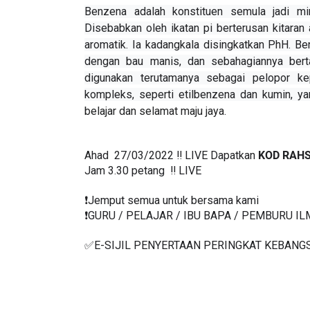
Benzena adalah konstituen semula jadi mi
Disebabkan oleh ikatan pi berterusan kitaran
aromatik. Ia kadangkala disingkatkan PhH. Be
dengan bau manis, dan sebahagiannya berta
digunakan terutamanya sebagai pelopor ke
kompleks, seperti etilbenzena dan kumin, ya
belajar dan selamat maju jaya. 
Ahad  27/03/2022 ‼️ LIVE Dapatkan 
KOD RAHS
Jam 3.30 petang  ‼️ LIVE
❗️Jemput semua untuk bersama kami
❗️GURU / PELAJAR / IBU BAPA / PEMBURU I
✅E-SIJIL PENYERTAAN PERINGKAT KEBANG