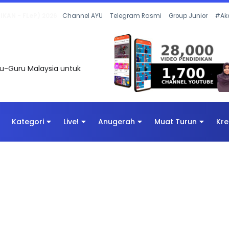
 OLEH CIKGU ANITA #ALLINONE #141 #...
Channel AYU
Telegram Rasmi
Group Junior
#Ak
uru-Guru Malaysia untuk
Kategori
Live!
Anugerah
Muat Turun
Kre