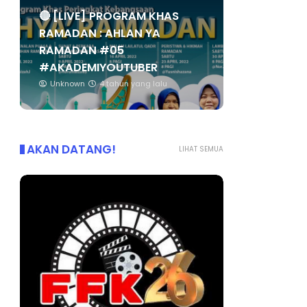
🔴 [LIVE] PROGRAM KHAS
RAMADAN : AHLAN YA
RAMADAN #05
#AKADEMIYOUTUBER
Unknown
4 tahun yang lalu
AKAN DATANG!
LIHAT SEMUA