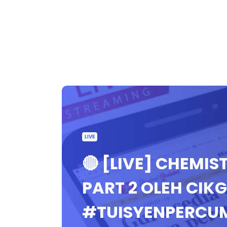
LIVE
🔴 [LIVE] CHEMIS
PART 2 OLEH CI
#TUISYENPERCU