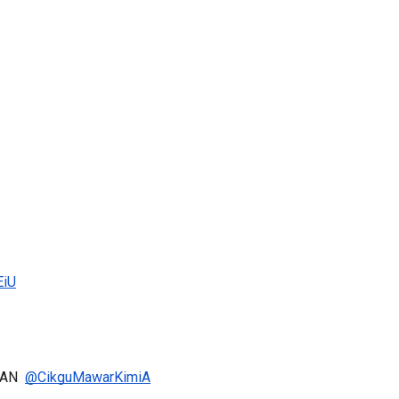
NAL 8 :
MAJLIS ANUGERAH FFK
 PENGARAH
(FESTIVAL LENSA PENDIDIKAN -
AYSIA
FLeP) 2026
ng lalu
Unknown
4 hari yang lalu
EiU
AN  
@CikguMawarKimiA