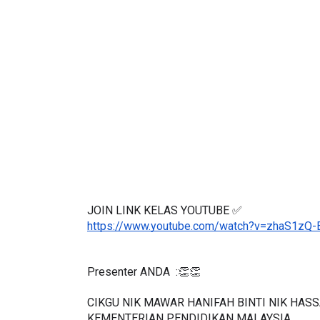
IVE
BICARA PROFESIO
TIMBALAN KETUA
 [LIVE] PRINSIP PERAKAUNAN,
PENDIDIKAN MAL
EDAH TUNTAS SOALAN 1 TRIAL
LEH CIKGU ...
Unknown
9 hari ya
Yu. Chekgu LK
7 hari yang lalu
JOIN LINK KELAS YOUTUBE ✅
https://www.youtube.com/watch?v=zhaS1zQ-
Presenter ANDA  :👏👏
CIKGU NIK MAWAR HANIFAH BINTI NIK HASS