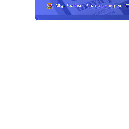
Cikgu Shahnon
4 tahun yang lalu