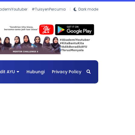
ademiYoutuber
#TuisyenPercuma
Dark mode
dit AYU
Hubungi
Privacy Policy