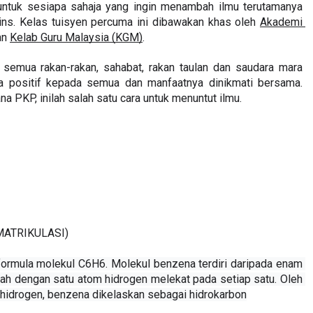
gkan kepada anda kelas tuisyen secara langsung dalam talian 
untuk sesiapa sahaja yang ingin menambah ilmu terutamanya 
ins. Kelas tuisyen percuma ini dibawakan khas oleh 
Akademi 
an 
Kelab Guru Malaysia (KGM)
.
semua rakan-rakan, sahabat, rakan taulan dan saudara mara 
 positif kepada semua dan manfaatnya dinikmati bersama. 
a PKP, inilah salah satu cara untuk menuntut ilmu.
MATRIKULASI)
formula molekul C6H6. Molekul benzena terdiri daripada enam 
h dengan satu atom hidrogen melekat pada setiap satu. Oleh 
hidrogen, benzena dikelaskan sebagai hidrokarbon