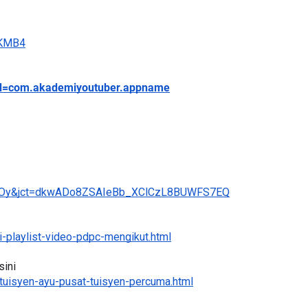
5KMB4
s?id=com.akademiyoutuber.appname
uOy&jct=dkwADo8ZSAIeBb_XClCzL8BUWFS7EQ
-playlist-video-pdpc-mengikut.html
ini 
tuisyen-ayu-pusat-tuisyen-percuma.html