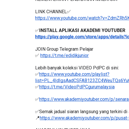
KEMENTERIAN PENDIDIKAN MALAYSIA 
LINK CHANNEL✅
https://www.youtube.com/watch?v=ZdmZRh
✅
INSTALL APLIKASI AKADEMI YOUTUBER 
https://play.google.com/store/apps/detail
JOIN Group Telegram Pelajar
✅ 
https://t.me/edidikjunior
Lebih banyak koleksi VIDEO PdPC di sini:
✅
https://www.youtube.com/playlist?
list=PL_4IdIgsAadCSFAB123ZC4WeuTQs6Y
✅
https://t.me/VideoPdPCgurumalaysia
✅
https://www.akademiyoutuber.com/p/senarai
✅Semak jadual siaran langsung yang terkini di s
📍
https://www.akademiyoutuber.com/p/pusat-