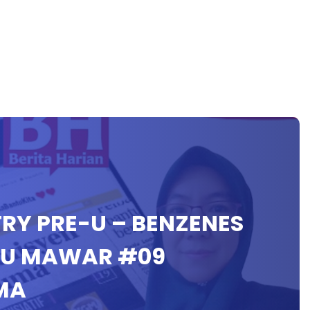
TRY PRE-U – BENZENES
KGU MAWAR #09
MA