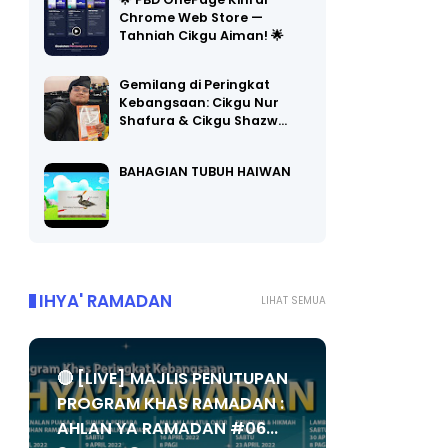
🌟 PBD OnePage Kini di
Chrome Web Store —
Tahniah Cikgu Aiman! 🌟
Gemilang di Peringkat
Kebangsaan: Cikgu Nur
Shafura & Cikgu Shazw…
BAHAGIAN TUBUH HAIWAN
IHYA' RAMADAN
LIHAT SEMUA
🔴 [LIVE] MAJLIS PENUTUPAN
PROGRAM KHAS RAMADAN :
AHLAN YA RAMADAN #06...