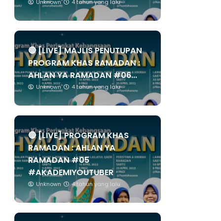
Unknown
4 tahun yang lalu
🔴 [LIVE] MAJLIS PENUTUPAN
PROGRAM KHAS RAMADAN :
AHLAN YA RAMADAN #06...
Unknown
4 tahun yang lalu
🔴 [LIVE] PROGRAM KHAS
RAMADAN : AHLAN YA
RAMADAN #05
#AKADEMIYOUTUBER
Unknown
4 tahun yang lalu