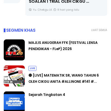
SOALAN 1 TRIAL OLEH CIKGU ...
Yu. Chekgu LK
8 hari yang lalu
SEGMEN KHAS
LIHAT SEMUA
MAJLIS ANUGERAH FFK (FESTIVAL LENSA
PENDIDIKAN - FLeP) 2026
LIVE
🔴 [LIVE] MATEMATIK SR, WANG TAHUN 6
OLEH CIKGU ANITA #ALLINONE #141 #...
Sejarah Tingkatan 4