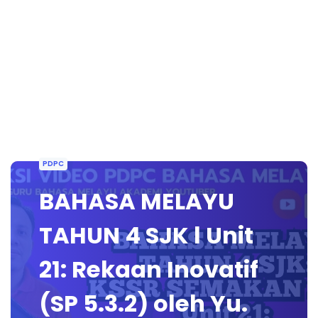
PDPC
BAHASA MELAYU
TAHUN 4 SJK l Unit
21: Rekaan Inovatif
(SP 5.3.2) oleh Yu.