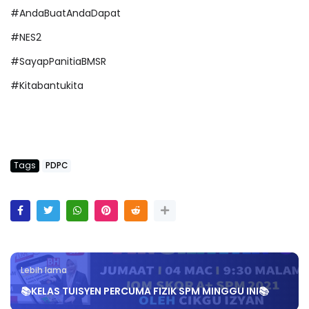
#AndaBuatAndaDapat
#NES2
#SayapPanitiaBMSR
#Kitabantukita
Tags
PDPC
Lebih lama
📚KELAS TUISYEN PERCUMA FIZIK SPM MINGGU INI📚