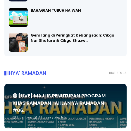
BAHAGIAN TUBUH HAIWAN
Gemilang di Peringkat Kebangsaan: Cikgu
Nur Shafura & Cikgu Shazw…
IHYA' RAMADAN
LIHAT SEMUA
🔴 [LIVE] MAJLIS PENUTUPAN PROGRAM
KHAS RAMADAN : AHLAN YA RAMADAN
#06...
Unknown
4 tahun yang lalu