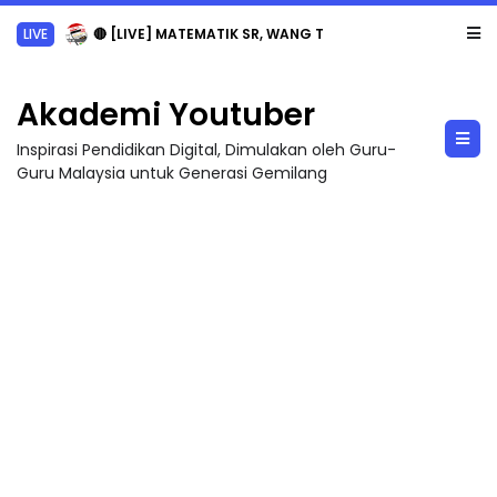
LIVE
🔴 [LIVE] MATEMATIK SR, WANG TAHUN 6 OLEH CIKGU ANITA #ALLINONE #141 #...
Akademi Youtuber
Inspirasi Pendidikan Digital, Dimulakan oleh Guru-
Guru Malaysia untuk Generasi Gemilang