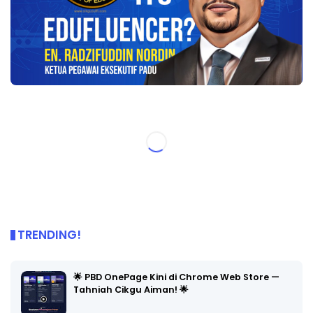
TRENDING!
🌟 PBD OnePage Kini di Chrome Web Store —
Tahniah Cikgu Aiman! 🌟