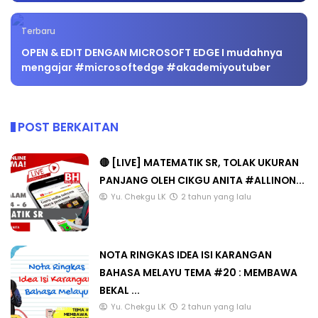
Terbaru
OPEN & EDIT DENGAN MICROSOFT EDGE I mudahnya
mengajar #microsoftedge #akademiyoutuber
POST BERKAITAN
🔴 [LIVE] MATEMATIK SR, TOLAK UKURAN
PANJANG OLEH CIKGU ANITA #ALLINON...
Yu. Chekgu LK
2 tahun yang lalu
NOTA RINGKAS IDEA ISI KARANGAN
BAHASA MELAYU TEMA #20 : MEMBAWA
BEKAL ...
Yu. Chekgu LK
2 tahun yang lalu