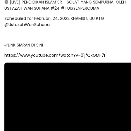
🔴 [LIVE] PENDIDIKAN ISLAM SR - SOLAT YANG SEMPURNA OLEH
USTAZAH WAN SUHANA #24 #TUISYENPERCUMA
Scheduled for Februari, 24, 2022 KHAMIS 5.00 PTG
@UstazahWanSuhana
✅LINK SIARAN DI SINI
https://www.youtube.com/watch?v=01jfQxGMF7I