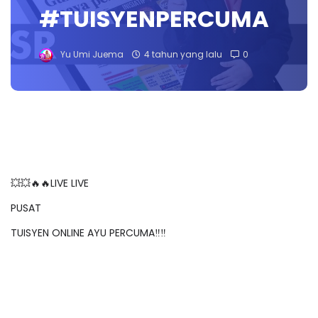
#TUISYENPERCUMA
Yu Umi Juema
4 tahun yang lalu
0
💥💥🔥🔥LIVE LIVE
PUSAT
TUISYEN ONLINE AYU PERCUMA‼️‼️