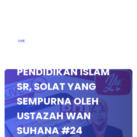
LIVE
🔴 [LIVE]
PENDIDIKAN ISLAM
SR, SOLAT YANG
SEMPURNA OLEH
USTAZAH WAN
SUHANA #24