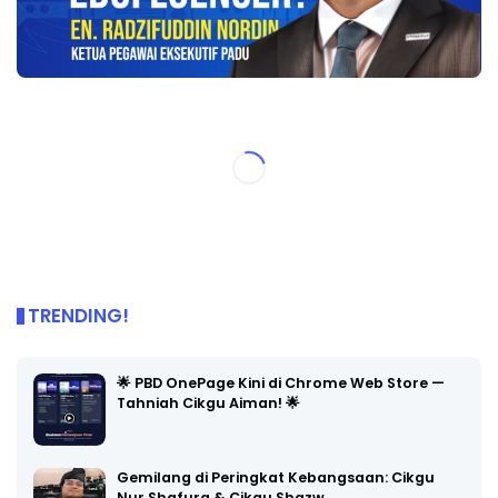
TRENDING!
🌟 PBD OnePage Kini di Chrome Web Store —
Tahniah Cikgu Aiman! 🌟
Gemilang di Peringkat Kebangsaan: Cikgu
Nur Shafura & Cikgu Shazw…