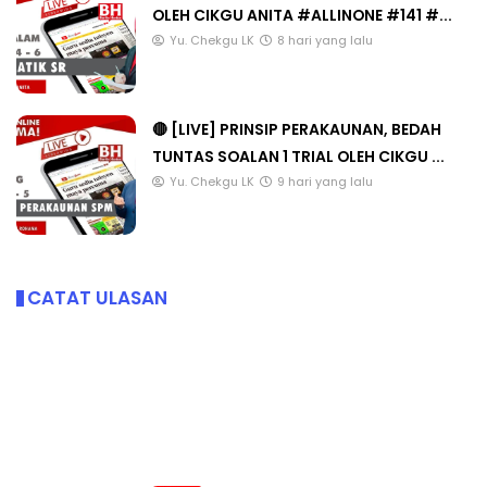
OLEH CIKGU ANITA #ALLINONE #141 #...
Yu. Chekgu LK
8 hari yang lalu
🔴 [LIVE] PRINSIP PERAKAUNAN, BEDAH
TUNTAS SOALAN 1 TRIAL OLEH CIKGU ...
Yu. Chekgu LK
9 hari yang lalu
CATAT ULASAN