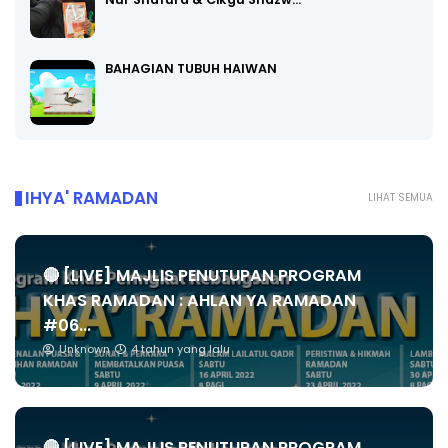
BAHAGIAN TUBUH HAIWAN
IHYA' RAMADAN
LIHAT SEMUA
🔴 [LIVE] MAJLIS PENUTUPAN PROGRAM
KHAS RAMADAN : AHLAN YA RAMADAN
#06...
Unknown
4 tahun yang lalu
🔴 [LIVE] MAJLIS PENUTUPAN PROGRAM