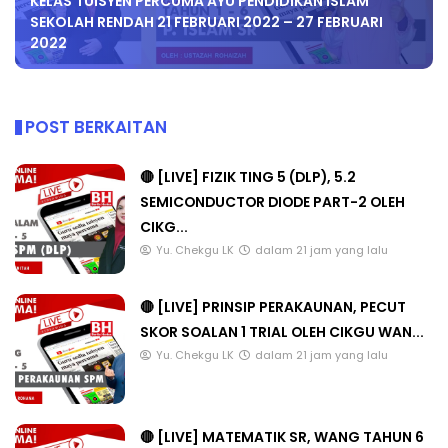
KELAS TUISYEN PERCUMA AYU PENDIDIKAN ISLAM
SEKOLAH RENDAH 21 FEBRUARI 2022 – 27 FEBRUARI
2022
POST BERKAITAN
🔴 [LIVE] FIZIK TING 5 (DLP), 5.2
SEMICONDUCTOR DIODE PART-2 OLEH
CIKG...
Yu. Chekgu LK
dalam 21 jam yang lalu
🔴 [LIVE] PRINSIP PERAKAUNAN, PECUT
SKOR SOALAN 1 TRIAL OLEH CIKGU WAN...
Yu. Chekgu LK
dalam 21 jam yang lalu
🔴 [LIVE] MATEMATIK SR, WANG TAHUN 6