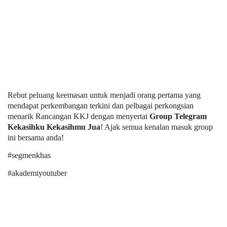
Rebut peluang keemasan untuk menjadi orang pertama yang
mendapat perkembangan terkini dan pelbagai perkongsian
menarik Rancangan KKJ dengan menyertai
Group Telegram
Kekasihku Kekasihmu Jua
! Ajak semua kenalan masuk group
ini bersama anda!
#segmenkhas
#akademiyoutuber