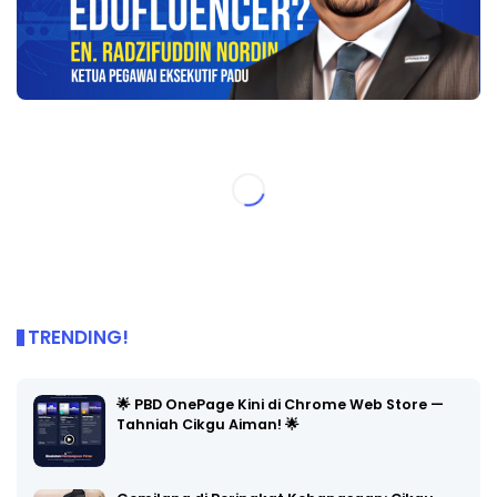
TRENDING!
🌟 PBD OnePage Kini di Chrome Web Store —
Tahniah Cikgu Aiman! 🌟