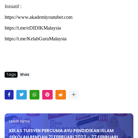
Inisiatif :
https://www.akademiyoutuber.com
https://t.me/eDIDIKMalaysia
https://t.me/KelabGuruMalaysia
Tags
khas
Lebih lama
KELAS TUISYEN PERCUMA AYU PENDIDIKAN ISLAM
SEKOLAH RENDAH 21 FEBRUARI 2022 – 27 FEBRUARI