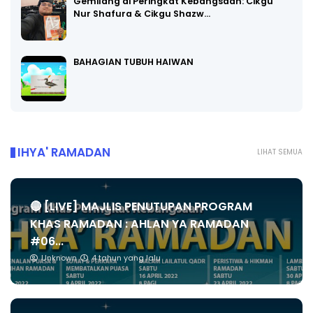
Gemilang di Peringkat Kebangsaan: Cikgu
Nur Shafura & Cikgu Shazw…
BAHAGIAN TUBUH HAIWAN
IHYA' RAMADAN
LIHAT SEMUA
🔴 [LIVE] MAJLIS PENUTUPAN PROGRAM
KHAS RAMADAN : AHLAN YA RAMADAN
#06...
Unknown
4 tahun yang lalu