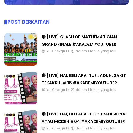
POST BERKAITAN
🔴 [LIVE] CLASH OF MATHEMATICIAN
GRAND FINALE #AKADEMIYOUTUBER
Yu. Chekgu LK
dalam 1 tahun yang lalu
🔴 [LIVE] HAI, BELI APA ITU? : ADUH, SAKIT
TEKAKKU! #05 #AKADEMIYOUTUBER
Yu. Chekgu LK
dalam 1 tahun yang lalu
🔴 [LIVE] HAI, BELI APA ITU? : TRADISIONAL
ATAU MODEN #04 #AKADEMIYOUTUBER
Yu. Chekgu LK
dalam 1 tahun yang lalu