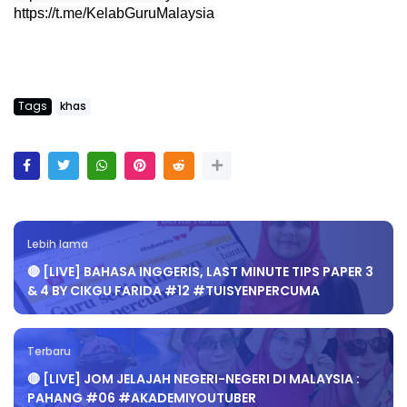
https://t.me/KelabGuruMalaysia
E
M
Tags
khas
Lebih lama
🔴 [LIVE] BAHASA INGGERIS, LAST MINUTE TIPS PAPER 3
& 4 BY CIKGU FARIDA #12 #TUISYENPERCUMA
Terbaru
🔴 [LIVE] JOM JELAJAH NEGERI-NEGERI DI MALAYSIA :
PAHANG #06 #AKADEMIYOUTUBER