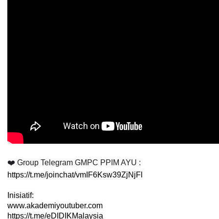
❤️ Group Telegram GMPC PPIM AYU :
https://t.me/joinchat/vmIF6Ksw39ZjNjFl
www.akademiyoutuber.com
https://t.me/eDIDIKMalaysia