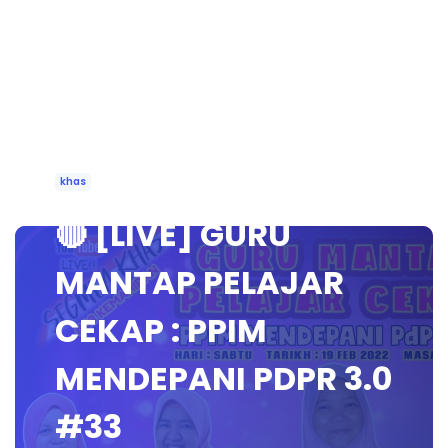
khas
🔴 [LIVE] GURU
MANTAP PELAJAR
CEKAP : PPIM
MENDEPANI PDPR 3.0
#33