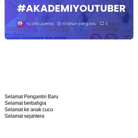
#AKADEMIYOUTUBER
Yu Umi Juema
4 tahun yang lalu
0
Selamat Pengantin Baru

Selamat berbahgia

Selamat ke anak cucu

Selamat sejahtera