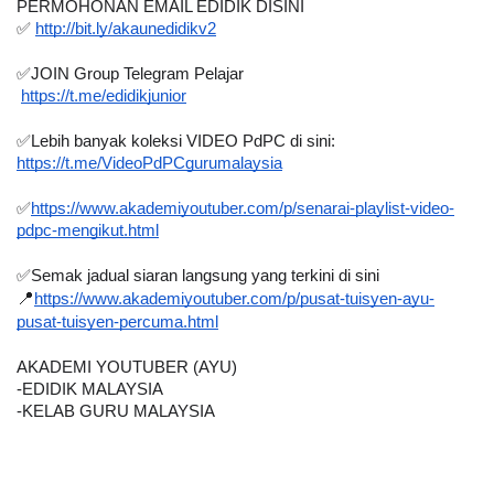
PERMOHONAN EMAIL EDIDIK DISINI
✅ 
http://bit.ly/akaunedidikv2
✅JOIN Group Telegram Pelajar 
https://t.me/edidikjunior
✅Lebih banyak koleksi VIDEO PdPC di sini:
https://t.me/VideoPdPCgurumalaysia
✅
https://www.akademiyoutuber.com/p/senarai-playlist-video-
pdpc-mengikut.html
✅Semak jadual siaran langsung yang terkini di sini
📍
https://www.akademiyoutuber.com/p/pusat-tuisyen-ayu-
pusat-tuisyen-percuma.html
AKADEMI YOUTUBER (AYU)
-EDIDIK MALAYSIA
-KELAB GURU MALAYSIA