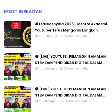
POST BERKAITAN
#TerusMenyala 2025 ~ Mentor Akademi
Youtuber Terus Mengorak Langkah
Yu. Suffi Yusof
2 tahun yang lalu
🔴 [LIVE] YOUTUBE : PEMANGKIN AMALAN
STEM DAN PENDIDIKAN DIGITAL DALAM...
Yu. Chekgu LK
3 tahun yang lalu
🔴 [LIVE] YOUTUBE : PEMANGKIN AMALAN
STEM DAN PENDIDIKAN DIGITAL DALAM...
Yu. Chekgu LK
3 tahun yang lalu