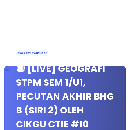
Akademi Youtuber
🔴 [LIVE] GEOGRAFI
STPM SEM 1/U1,
PECUTAN AKHIR BHG
B (SIRI 2) OLEH
CIKGU CTIE #10