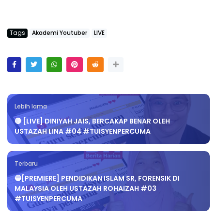
Tags
Akademi Youtuber
LIVE
Lebih lama
🔴 [LIVE] DINIYAH JAIS, BERCAKAP BENAR OLEH
USTAZAH LINA #04 #TUISYENPERCUMA
Terbaru
🔵[PREMIERE] PENDIDIKAN ISLAM SR, FORENSIK DI
MALAYSIA OLEH USTAZAH ROHAIZAH #03
#TUISYENPERCUMA