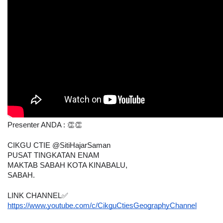
Presenter ANDA : 👏👏
CIKGU CTIE @SitiHajarSaman
PUSAT TINGKATAN ENAM
MAKTAB SABAH KOTA KINABALU,
SABAH.
LINK CHANNEL✅
https://www.youtube.com/c/CikguCtiesGeographyChannel