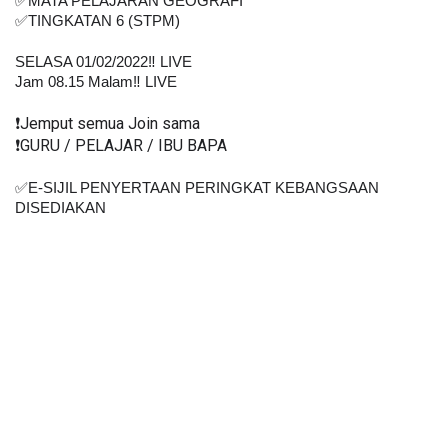
✅MATA PELAJARAN GEOGRAFI
✅TINGKATAN 6 (STPM)
SELASA 01/02/2022‼️ LIVE
Jam 08.15 Malam‼️ LIVE
❗️Jemput semua Join sama
❗️GURU / PELAJAR / IBU BAPA
✅E-SIJIL PENYERTAAN PERINGKAT KEBANGSAAN 
DISEDIAKAN    