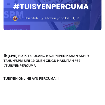
#TUISYENPERCUMA
Yu. Hasnitah
4 tahun yang lalu
0
🔴 [LIVE] FIZIK T4, ULANG KAJI PEPERIKSAAN AKHIR 
TAHUN/SPM SIRI 10 OLEH CIKGU HASNITAH #59 
#TUISYENPERCUMA
TUISYEN ONLINE AYU PERCUMA‼️‼️