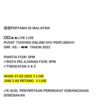
👏👏PERTAMA DI MALAYSIA
💥💥🔥🔥LIVE LIVE 
PUSAT TUISYEN ONLINE AYU PERCUMA‼️‼️
SIRI  KE – ❤️❤️  TAHUN 2022
PANITIA FIZIK SPM
✅MATA PELAJARAN FIZIK SPM
✅TINGKATAN 4 & 5
AHAD 27.02.2022 ‼️ LIVE
JAM 2.00 PETANG  ‼️ LIVE
✅E-SIJIL PENYERTAAN PERINGKAT KEBANGSAAN 
DISEDIAKAN