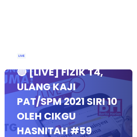
LIVE
🔴 [LIVE] FIZIK T4,
ULANG KAJI
PAT/SPM 2021 SIRI 10
OLEH CIKGU
HASNITAH #59