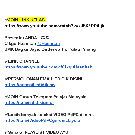
✅
JOIN LINK KELAS 
https://www.youtube.com/watch?v=xJ5X2DDiLjk
Presenter ANDA  :👏👏
Cikgu Hasnitah 
@Hasnitah
SMK Bagan Jaya, Butterworth, Pulau Pinang
✅LINK CHANNEL 
https://www.youtube.com/c/CikguHasnitah
✅PERMOHONAN EMAIL EDIDIK DISINI
https://getmail.edidik.my
✅JOIN Group Telegram Pelajar Malaysia
https://t.me/edidikjunior
✅Lebih banyak koleksi VIDEO PdPC di sini:
https://t.me/VideoPdPCgurumalaysia
✅Senarai PLAYLIST VIDEO AYU