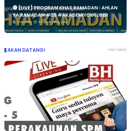
🔴 [LIVE] PROGRAM KHAS RAMADAN : AHLAN
YA RAMADAN #05 #AKADEMIYOUTUBER
Unknown
4 tahun yang lalu
AKAN DATANG!
LIHAT SEMUA