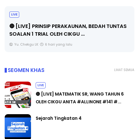
BICARA PROFESIONAL 8 : TIMBALAN KETUA
PENGARAH PENDIDIKAN MALAYSIA
Unknown
8 hari yang lalu
SEGMEN KHAS
LIHAT SEMUA
LIVE
🔴 [LIVE] MATEMATIK SR, WANG TAHUN 6
OLEH CIKGU ANITA #ALLINONE #141 #...
Sejarah Tingkatan 4