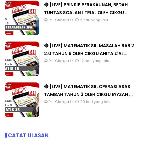
🔴 [LIVE] PRINSIP PERAKAUNAN, BEDAH
TUNTAS SOALAN 1 TRIAL OLEH CIKGU ...
Yu. Chekgu LK
6 hari yang lalu
🔴 [LIVE] MATEMATIK SR, MASALAH BAB 2
2.0 TAHUN 6 OLEH CIKGU ANITA #AL...
Yu. Chekgu LK
12 hari yang lalu
🔴 [LIVE] MATEMATIK SR, OPERASI ASAS
TAMBAH TAHUN 3 OLEH CIKGU EYYZAH ...
Yu. Chekgu LK
20 hari yang lalu
CATAT ULASAN