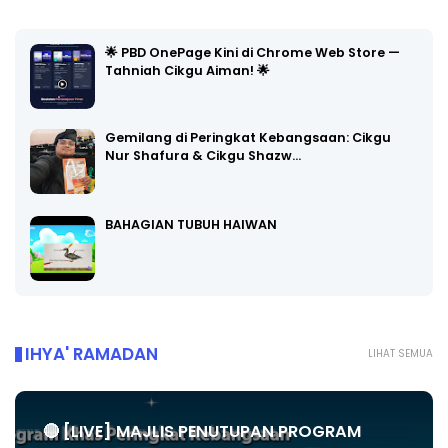
🌟 PBD OnePage Kini di Chrome Web Store —
Tahniah Cikgu Aiman! 🌟
Gemilang di Peringkat Kebangsaan: Cikgu
Nur Shafura & Cikgu Shazw…
BAHAGIAN TUBUH HAIWAN
IHYA' RAMADAN
LIHAT SEMUA
🔴 [LIVE] MAJLIS PENUTUPAN PROGRAM