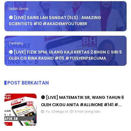
Lebih lama
🔴 [LIVE] SAINS LAH SANGAT (SLS) : AMAZING
SCIENTISTS #10 #AKADEMIYOUTUBER
Terbaru
🔴 [LIVE] FIZIK SPM, ULANG KAJI KERTAS 2 BHGN C SIRI 5
OLEH CG RINA RASHID #05 #TUISYENPERCUMA
POST BERKAITAN
🔴 [LIVE] MATEMATIK SR, WANG TAHUN 6
OLEH CIKGU ANITA #ALLINONE #141 #...
Yu. Chekgu LK
5 hari yang lalu