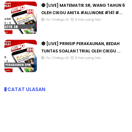
🔴 [LIVE] MATEMATIK SR, WANG TAHUN 6
OLEH CIKGU ANITA #ALLINONE #141 #...
Yu. Chekgu LK
8 hari yang lalu
🔴 [LIVE] PRINSIP PERAKAUNAN, BEDAH
TUNTAS SOALAN 1 TRIAL OLEH CIKGU ...
Yu. Chekgu LK
9 hari yang lalu
CATAT ULASAN