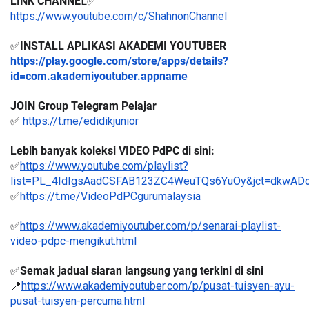
LINK CHANNE
L✅
https://www.youtube.com/c/ShahnonChannel
✅
INSTALL APLIKASI AKADEMI YOUTUBER 
https://play.google.com/store/apps/details?
id=com.akademiyoutuber.appname
JOIN Group Telegram Pelajar
✅ 
https://t.me/edidikjunior
Lebih banyak koleksi VIDEO PdPC di sini:
✅
https://www.youtube.com/playlist?
list=PL_4IdIgsAadCSFAB123ZC4WeuTQs6YuOy&jct=dkwA
✅
https://t.me/VideoPdPCgurumalaysia
✅
https://www.akademiyoutuber.com/p/senarai-playlist-
video-pdpc-mengikut.html
✅
Semak jadual siaran langsung yang terkini di sini
📍
https://www.akademiyoutuber.com/p/pusat-tuisyen-ayu-
pusat-tuisyen-percuma.html