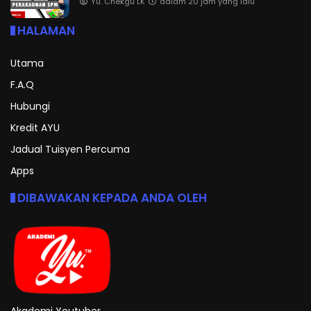
Yu. Chekgu LK
dalam 20 jam yang lalu
HALAMAN
Utama
F.A.Q
Hubungi
Kredit AYU
Jadual Tuisyen Percuma
Apps
DIBAWAKAN KEPADA ANDA OLEH