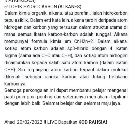
MATRIKULASI)
✅TOPIK HYDROCARBON (ALKANES)
Dalam kimia organik, alkana, atau parafin , ialah hidrokarbon 
tepu asiklik. Dalam erti kata lain, alkana terdiri daripada atom 
hidrogen dan karbon yang tersusun dalam struktur utama di 
mana semua ikatan karbon-karbon adalah tunggal. Alkana 
mempunyai formula kimia am CnH2n+2. Dalam alkana, 
setiap atom karbon adalah sp3-hibrid dengan 4 ikatan 
sigma (sama ada C–C atau C–H), dan setiap atom hidrogen 
dicantumkan kepada salah satu atom karbon (dalam ikatan 
C–H). Siri terpanjang atom karbon terpaut dalam molekul 
dikenali sebagai rangka karbon atau tulang belakang 
karbonnya.
Semoga perkongsian ini dapat membantu pelajar mengenal 
pasti poin-poin penting dan seterusnya memahami topik ini 
dengan lebih baik. Selamat belajar dan selamat maju jaya.
Ahad  20/02/2022 ‼️ LIVE Dapatkan 
KOD RAHSIA!