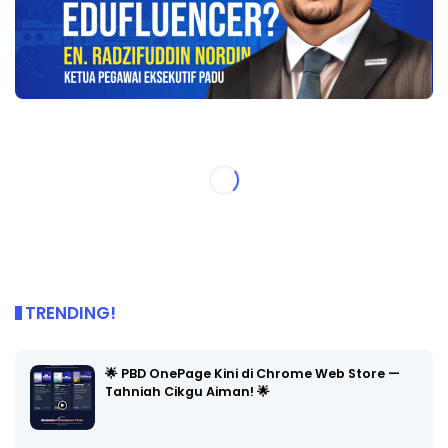
TRENDING!
🌟 PBD OnePage Kini di Chrome Web Store —
Tahniah Cikgu Aiman! 🌟