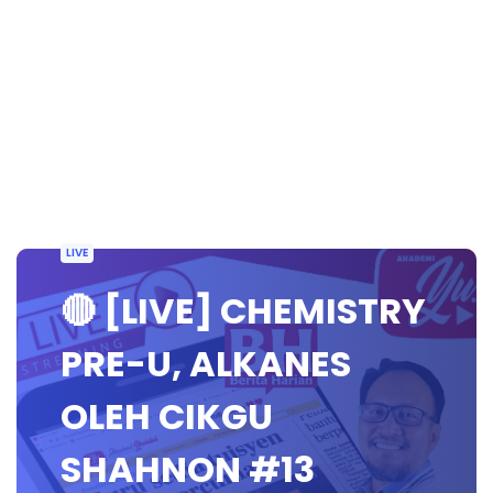
LIVE
🔴 [LIVE] CHEMISTRY
PRE-U, ALKANES
OLEH CIKGU
SHAHNON #13