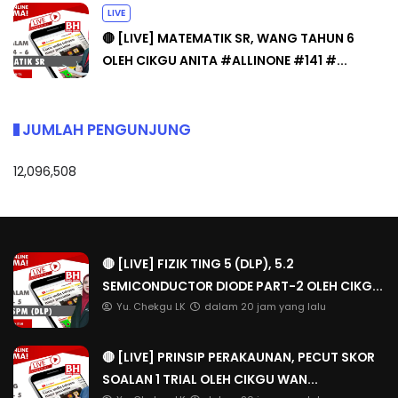
LIVE
🔴 [LIVE] MATEMATIK SR, WANG TAHUN 6
OLEH CIKGU ANITA #ALLINONE #141 #...
JUMLAH PENGUNJUNG
12,096,508
🔴 [LIVE] FIZIK TING 5 (DLP), 5.2
SEMICONDUCTOR DIODE PART-2 OLEH CIKG...
Yu. Chekgu LK
dalam 20 jam yang lalu
🔴 [LIVE] PRINSIP PERAKAUNAN, PECUT SKOR
SOALAN 1 TRIAL OLEH CIKGU WAN...