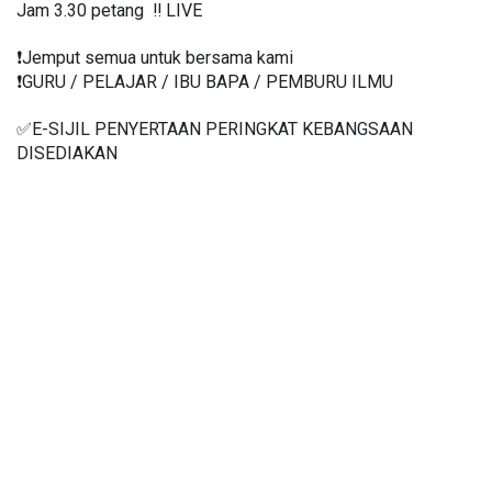
Jam 3.30 petang  ‼️ LIVE
❗️Jemput semua untuk bersama kami
❗️GURU / PELAJAR / IBU BAPA / PEMBURU ILMU
✅E-SIJIL PENYERTAAN PERINGKAT KEBANGSAAN 
DISEDIAKAN