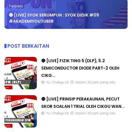
Terbaru
🔴 [LIVE] SYOK SERUMPUN : SYOK DIDIK #09
#AKADEMIYOUTUBER
POST BERKAITAN
🔴 [LIVE] FIZIK TING 5 (DLP), 5.2
SEMICONDUCTOR DIODE PART-2 OLEH
CIKG...
Yu. Chekgu LK
dalam 20 jam yang lalu
🔴 [LIVE] PRINSIP PERAKAUNAN, PECUT
SKOR SOALAN 1 TRIAL OLEH CIKGU WAN...
Yu. Chekgu LK
dalam 20 jam yang lalu