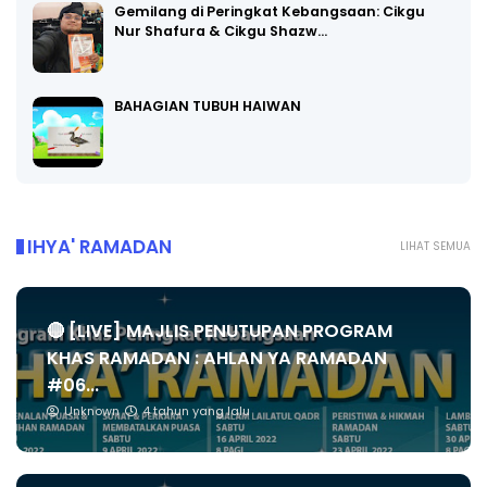
Gemilang di Peringkat Kebangsaan: Cikgu
Nur Shafura & Cikgu Shazw…
BAHAGIAN TUBUH HAIWAN
IHYA' RAMADAN
LIHAT SEMUA
🔴 [LIVE] MAJLIS PENUTUPAN PROGRAM
KHAS RAMADAN : AHLAN YA RAMADAN
#06...
Unknown
4 tahun yang lalu