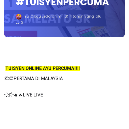
#TUISYENPERCUMA
Yu. Cikgu Eedarahim
4 tahun yang lalu
0
TUISYEN ONLINE AYU PERCUMA‼️‼️
👏👏PERTAMA DI MALAYSIA
💥💥🔥🔥LIVE LIVE 