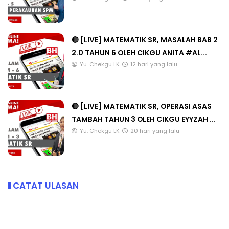
🔴 [LIVE] MATEMATIK SR, MASALAH BAB 2
2.0 TAHUN 6 OLEH CIKGU ANITA #AL...
Yu. Chekgu LK
12 hari yang lalu
🔴 [LIVE] MATEMATIK SR, OPERASI ASAS
TAMBAH TAHUN 3 OLEH CIKGU EYYZAH ...
Yu. Chekgu LK
20 hari yang lalu
CATAT ULASAN