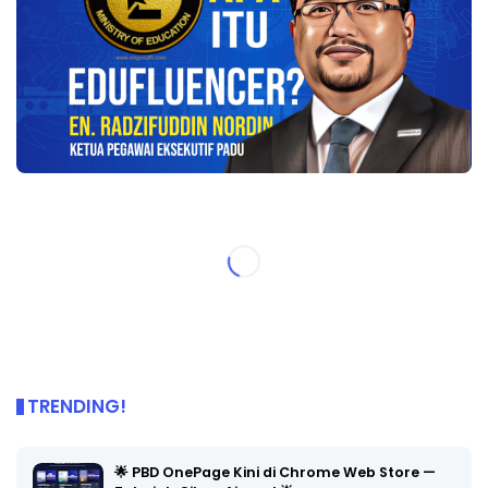
TRENDING!
🌟 PBD OnePage Kini di Chrome Web Store —