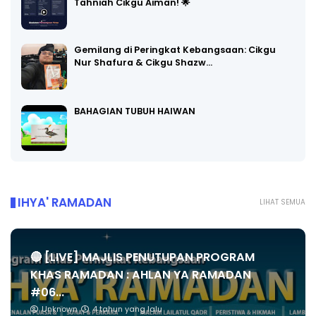
Tahniah Cikgu Aiman! 🌟
Gemilang di Peringkat Kebangsaan: Cikgu
Nur Shafura & Cikgu Shazw…
BAHAGIAN TUBUH HAIWAN
IHYA' RAMADAN
LIHAT SEMUA
🔴 [LIVE] MAJLIS PENUTUPAN PROGRAM
KHAS RAMADAN : AHLAN YA RAMADAN
#06...
Unknown
4 tahun yang lalu