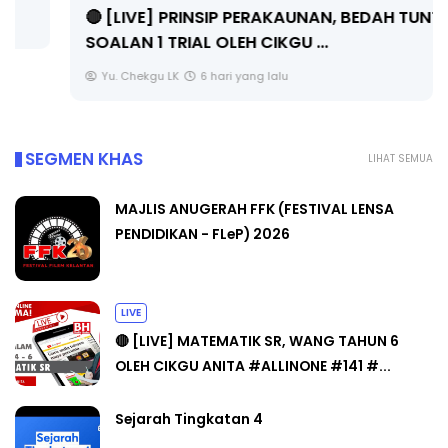
🔴 [LIVE] PRINSIP PERAKAUNAN, BEDAH TUNTAS
SOALAN 1 TRIAL OLEH CIKGU ...
Yu. Chekgu LK
6 hari yang lalu
SEGMEN KHAS
LIHAT SEMUA
MAJLIS ANUGERAH FFK (FESTIVAL LENSA
PENDIDIKAN - FLeP) 2026
LIVE
🔴 [LIVE] MATEMATIK SR, WANG TAHUN 6
OLEH CIKGU ANITA #ALLINONE #141 #...
Sejarah Tingkatan 4