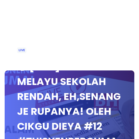
LIVE
🔴 [LIVE] BAHASA
MELAYU SEKOLAH
RENDAH, EH,SENANG
JE RUPANYA! OLEH
CIKGU DIEYA #12