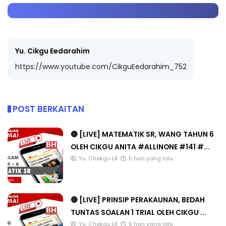
Yu. Cikgu Eedarahim
https://www.youtube.com/CikguEedarahim_752
POST BERKAITAN
🔴 [LIVE] MATEMATIK SR, WANG TAHUN 6
OLEH CIKGU ANITA #ALLINONE #141 #...
Yu. Chekgu LK
5 hari yang lalu
🔴 [LIVE] PRINSIP PERAKAUNAN, BEDAH
TUNTAS SOALAN 1 TRIAL OLEH CIKGU ...
Yu. Chekgu LK
6 hari yang lalu