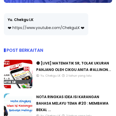
Yu. Chekgu LK
❤️ https://www.youtube.com/ChekguLK ❤️
POST BERKAITAN
🔴 [LIVE] MATEMATIK SR, TOLAK UKURAN
PANJANG OLEH CIKGU ANITA #ALLINON...
Yu. Chekgu LK
2 tahun yang lalu
NOTA RINGKAS IDEA ISI KARANGAN
BAHASA MELAYU TEMA #20 : MEMBAWA
BEKAL ...
Yu. Chekgu LK
2 tahun yang lalu