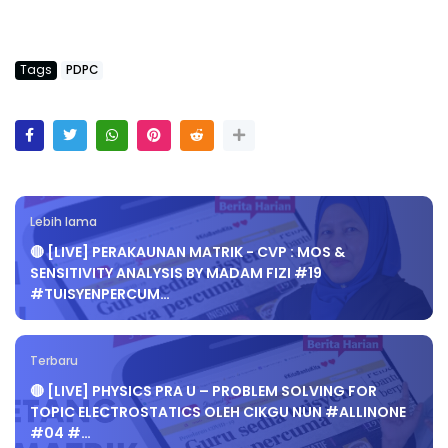
Tags
PDPC
Lebih lama
🔴 [LIVE] PERAKAUNAN MATRIK - CVP : MOS &
SENSITIVITY ANALYSIS BY MADAM FIZI #19
#TUISYENPERCUM…
Terbaru
🔴 [LIVE] PHYSICS PRA U – PROBLEM SOLVING FOR
TOPIC ELECTROSTATICS OLEH CIKGU NUN #ALLINONE
#04 #…