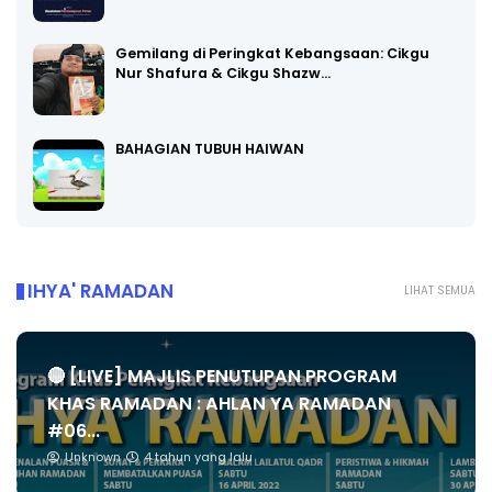
Gemilang di Peringkat Kebangsaan: Cikgu
Nur Shafura & Cikgu Shazw…
BAHAGIAN TUBUH HAIWAN
IHYA' RAMADAN
LIHAT SEMUA
🔴 [LIVE] MAJLIS PENUTUPAN PROGRAM
KHAS RAMADAN : AHLAN YA RAMADAN
#06...
Unknown
4 tahun yang lalu