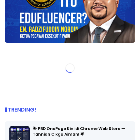
TRENDING!
🌟 PBD OnePage Kini di Chrome Web Store —
Tahniah Cikgu Aiman! 🌟