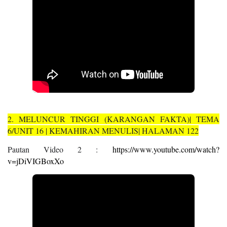
2. MELUNCUR TINGGI (KARANGAN FAKTA)| TEMA
6/UNIT 16 | KEMAHIRAN MENULIS| HALAMAN 122
Pautan Video 2 :
https://www.youtube.com/watch?
v=jDiVIGBoxXo