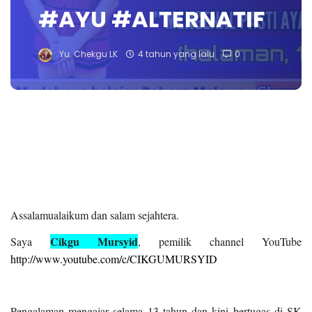
#AYU #ALTERNATIF
Yu. Chekgu LK
4 tahun yang lalu
0
Assalamualaikum dan salam sejahtera.
Cikgu Mursyid
Saya
, pemilik channel YouTube
http://www.youtube.com/c/CIKGUMURSYID
Pengalaman mengajar selama 13 tahun dan kini bertugas di SK