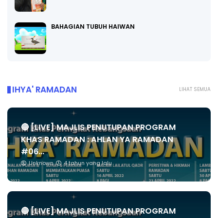
BAHAGIAN TUBUH HAIWAN
IHYA' RAMADAN
LIHAT SEMUA
🔴 [LIVE] MAJLIS PENUTUPAN PROGRAM
KHAS RAMADAN : AHLAN YA RAMADAN
#06...
Unknown
4 tahun yang lalu
🔴 [LIVE] MAJLIS PENUTUPAN PROGRAM