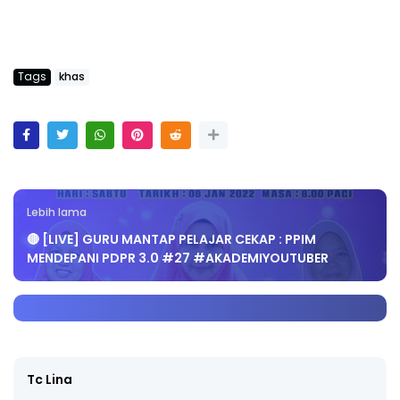
Tags
khas
Lebih lama
🔴 [LIVE] GURU MANTAP PELAJAR CEKAP : PPIM
MENDEPANI PDPR 3.0 #27 #AKADEMIYOUTUBER
Tc Lina