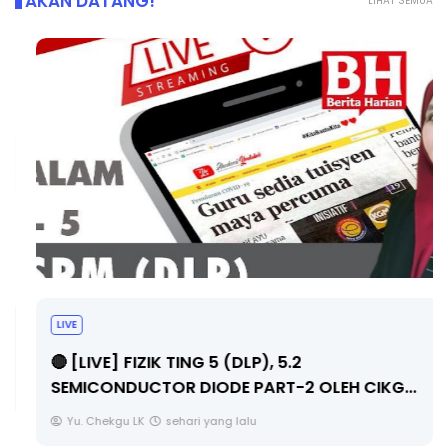
AKAN DATANG!
LIHAT SEMUA
LIVE
🔴 [LIVE] FIZIK TING 5 (DLP), 5.2
SEMICONDUCTOR DIODE PART-2 OLEH CIKG...
Yu. Chekgu LK
sehari yang lalu