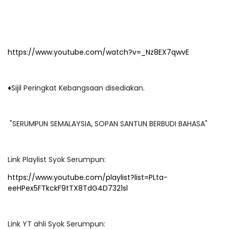
https://www.youtube.com/watch?v=_Nz8EX7qwvE
♦️Sijil Peringkat Kebangsaan disediakan.
"SERUMPUN SEMALAYSIA, SOPAN SANTUN BERBUDI BAHASA"
Link Playlist Syok Serumpun:
https://www.youtube.com/playlist?list=PLta-
eeHPex5FTkckF9tTX8TdG4D7321sl
Link YT ahli Syok Serumpun: