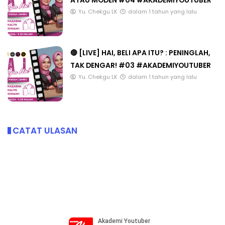
ATAU MODEN #04 #AKADEMIYOUTUBER
Yu. Chekgu LK
dalam 1 tahun yang lalu
🔴 [LIVE] HAI, BELI APA ITU? : PENINGLAH,
TAK DENGAR! #03 #AKADEMIYOUTUBER
Yu. Chekgu LK
dalam 1 tahun yang lalu
CATAT ULASAN