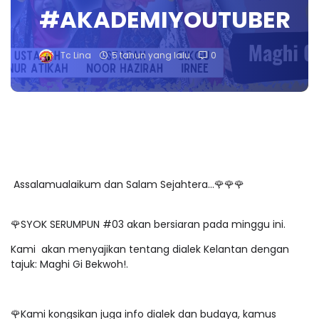
#AKADEMIYOUTUBER
Tc Lina
5 tahun yang lalu
0
Assalamualaikum dan Salam Sejahtera...🌹🌹🌹
🌹SYOK SERUMPUN #03 akan bersiaran pada minggu ini.
Kami akan menyajikan tentang dialek Kelantan dengan
tajuk: Maghi Gi Bekwoh!.
🌹Kami kongsikan juga info dialek dan budaya, kamus