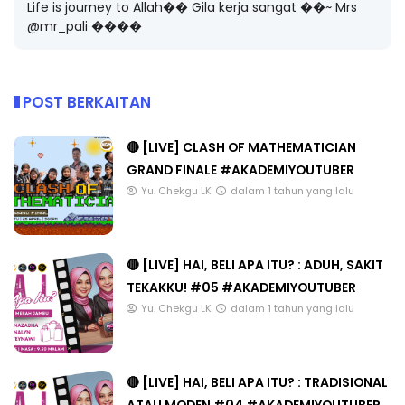
Life is journey to Allah�� Gila kerja sangat ��~ Mrs
@mr_pali ����
POST BERKAITAN
🔴 [LIVE] CLASH OF MATHEMATICIAN
GRAND FINALE #AKADEMIYOUTUBER
Yu. Chekgu LK
dalam 1 tahun yang lalu
🔴 [LIVE] HAI, BELI APA ITU? : ADUH, SAKIT
TEKAKKU! #05 #AKADEMIYOUTUBER
Yu. Chekgu LK
dalam 1 tahun yang lalu
🔴 [LIVE] HAI, BELI APA ITU? : TRADISIONAL