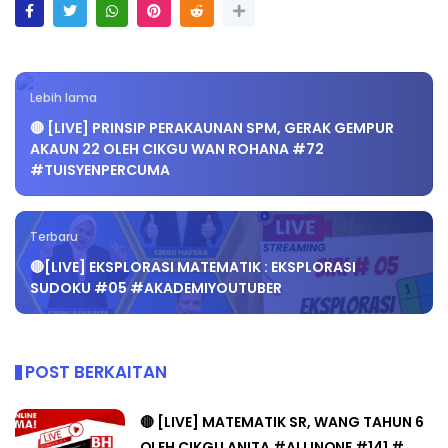
Lebih lama
🔴 [LIVE] PRINSIP PERAKAUNAN SPM, GERAK GEMPUR
AKAUN 22 OLEH CIKGU WAN ROHANA #72
#TUISYENPERCUMA
Terbaru
🔴[LIVE] EKSPLORASI MATEMATIK : EKSPLORASI
SUDOKU #05 #AKADEMIYOUTUBER
POST BERKAITAN
🔴 [LIVE] MATEMATIK SR, WANG TAHUN 6
OLEH CIKGU ANITA #ALLINONE #141 #...