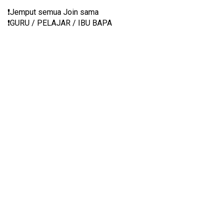
❗️Jemput semua Join sama
❗️GURU / PELAJAR / IBU BAPA