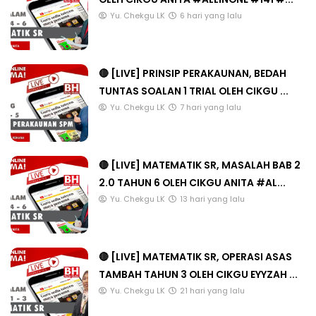
Yu. Chekgu LK
6 hari yang lalu
🔴 [LIVE] PRINSIP PERAKAUNAN, BEDAH
TUNTAS SOALAN 1 TRIAL OLEH CIKGU ...
Yu. Chekgu LK
7 hari yang lalu
🔴 [LIVE] MATEMATIK SR, MASALAH BAB 2
2.0 TAHUN 6 OLEH CIKGU ANITA #AL...
Yu. Chekgu LK
13 hari yang lalu
🔴 [LIVE] MATEMATIK SR, OPERASI ASAS
TAMBAH TAHUN 3 OLEH CIKGU EYYZAH ...
Yu. Chekgu LK
21 hari yang lalu