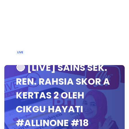
LIVE
🔴 [LIVE] SAINS SEK.
REN. RAHSIA SKOR A
KERTAS 2 OLEH
CIKGU HAYATI
#ALLINONE #18