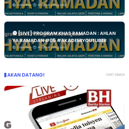
Unknown
4 tahun yang lalu
🔴 [LIVE] PROGRAM KHAS RAMADAN : AHLAN
YA RAMADAN #05 #AKADEMIYOUTUBER
Unknown
4 tahun yang lalu
AKAN DATANG!
LIHAT SEMUA