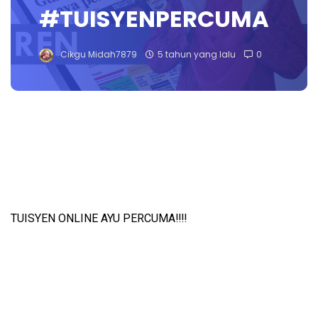
#TUISYENPERCUMA
Cikgu Midah7879
5 tahun yang lalu
0
TUISYEN ONLINE AYU PERCUMA‼️‼️