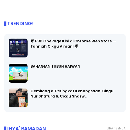
TRENDING!
🌟 PBD OnePage Kini di Chrome Web Store —
Tahniah Cikgu Aiman! 🌟
BAHAGIAN TUBUH HAIWAN
Gemilang di Peringkat Kebangsaan: Cikgu
Nur Shafura & Cikgu Shazw…
IHYA' RAMADAN
LIHAT SEMUA