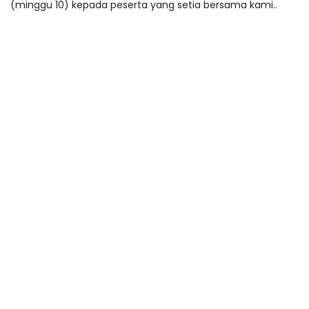
(minggu 10) kepada peserta yang setia bersama kami..