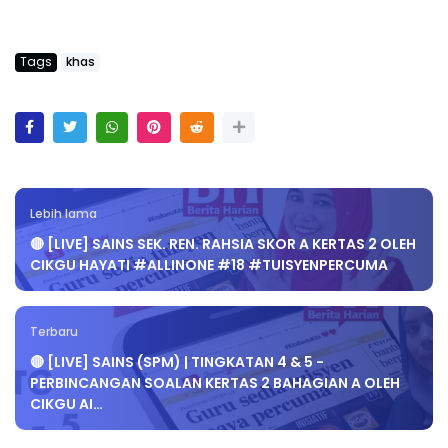
Tags
khas
Lebih lama
🔴 [LIVE] SAINS SEK. REN. RAHSIA SKOR A KERTAS 2 OLEH
CIKGU HAYATI #ALLINONE #18 #TUISYENPERCUMA
Terbaru
🔴 [LIVE] SAINS (SPM) | TINGKATAN 4 & 5 -
PERBINCANGAN SOALAN KERTAS 2 BAHAGIAN A OLEH
CIKGU AI…