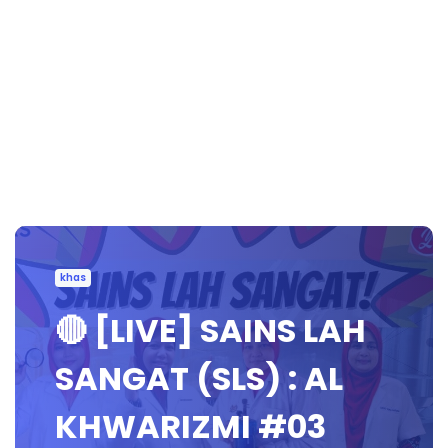
khas
🔴 [LIVE] SAINS LAH
SANGAT (SLS) : AL
KHWARIZMI #03