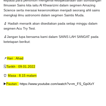
kepada para penonton mengenai kebijaksanaan dan sumbangan
Ilmuwan Sains kita iaitu Al Khwarizmi dalam segmen Amazing
Science serta merasai keseronokkan menjadi seorang ahli sains
mengkaji ilmu astronomi dalam segmen Saintis Muda.
🔬 Hadiah menarik akan disediakan pada setiap minggu dalam
segmen Acu Try Test.
🔬Jangan lupa bersama kami dalam SAINS LAH SANGAT pada
ketetapan berikut:
📌
Hari : Ahad
🗓
Tarikh : 09.01.2022
⏰
Masa : 8.15 malam
▶️
Pautan :
https://www.youtube.com/watch?v=m_FS_GpiXxY