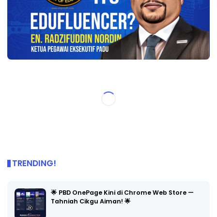
TRENDING!
🌟 PBD OnePage Kini di Chrome Web Store —
Tahniah Cikgu Aiman! 🌟