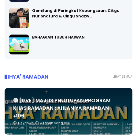
Gemilang di Peringkat Kebangsaan: Cikgu
Nur Shafura & Cikgu Shazw…
BAHAGIAN TUBUH HAIWAN
IHYA' RAMADAN
LIHAT SEMUA
🔴 [LIVE] MAJLIS PENUTUPAN PROGRAM
KHAS RAMADAN : AHLAN YA RAMADAN
#06...
Unknown
4 tahun yang lalu