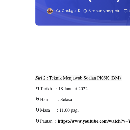
Yu. Chekgu LK
5 tahun yang lalu
𝑺𝒊𝒓𝒊 2 : Teknik Menjawab Soalan PKSK (BM) 
🔰
Tarikh : 18 Januari 2022
🔰
Hari : Selasa
🔰
Masa : 11.00 pagi
https://www.youtube.com/watch
🔰
Pautan :