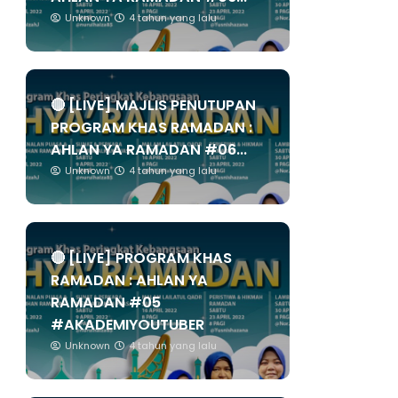
Unknown
4 tahun yang lalu
🔴 [LIVE] MAJLIS PENUTUPAN
PROGRAM KHAS RAMADAN :
AHLAN YA RAMADAN #06...
Unknown
4 tahun yang lalu
🔴 [LIVE] PROGRAM KHAS
RAMADAN : AHLAN YA
RAMADAN #05
#AKADEMIYOUTUBER
Unknown
4 tahun yang lalu