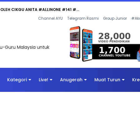
 OLEH CIKGU ANITA #ALLINONE #141 #...
Channel AYU
Telegram Rasmi
Group Junior
#Ak
uru-Guru Malaysia untuk
Kategori
Live!
Anugerah
Muat Turun
Kre