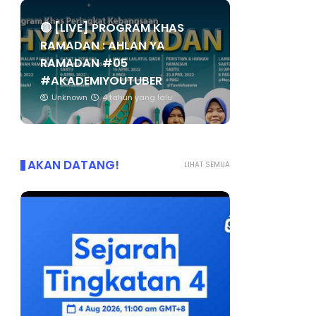
🔴 [LIVE] PROGRAM KHAS
RAMADAN : AHLAN YA
RAMADAN #05
#AKADEMIYOUTUBER
Unknown
4 tahun yang lalu
AKAN DATANG!
LIHAT SEMUA