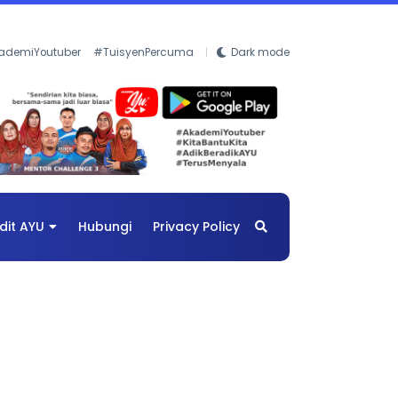
ademiYoutuber
#TuisyenPercuma
Dark mode
dit AYU
Hubungi
Privacy Policy