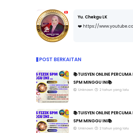
Yu. Chekgu LK
❤️ https://www.youtube.
ICARA KORPORAT 3 : PROGRAM
KEYNOTE SPEAKER 
AKANAN SELAMAT DAN
TRANSFORMING 
ERKUALITI (AMALAN PER...
EDUCATION IN IN
THROUG...
POST BERKAITAN
Unknown
9 hari yang lalu
Unknown
9 hari ya
📚TUISYEN ONLINE PERCUMA 
SPM MINGGU INI📚
Unknown
2 tahun yang lalu
📚TUISYEN ONLINE PERCUMA 
SPM MINGGU INI📚
Unknown
2 tahun yang lalu