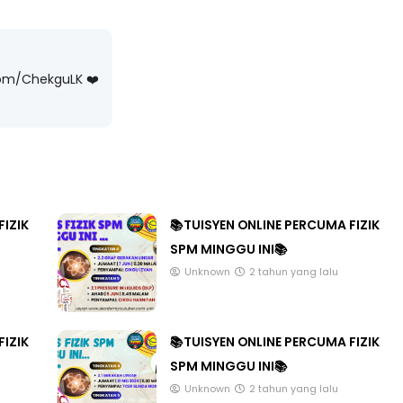
com/ChekguLK ❤️
3 :
Sejarah Tingkatan 4
PRIMARY
Unknown
6 hari yang lalu
DONESIA
ng lalu
FIZIK
📚TUISYEN ONLINE PERCUMA FIZIK
SPM MINGGU INI📚
Unknown
2 tahun yang lalu
FIZIK
📚TUISYEN ONLINE PERCUMA FIZIK
SPM MINGGU INI📚
Unknown
2 tahun yang lalu