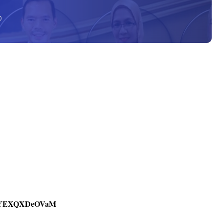
0
?v=YEXQXDeOVaM