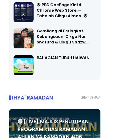
🌟 PBD OnePage Kini di
Chrome Web Store —
Tahniah Cikgu Aiman! 🌟
Gemilang di Peringkat
Kebangsaan: Cikgu Nur
Shafura & Cikgu Shazw…
BAHAGIAN TUBUH HAIWAN
IHYA' RAMADAN
LIHAT SEMUA
🔴 [LIVE] MAJLIS PENUTUPAN
PROGRAM KHAS RAMADAN :
AHLAN YA RAMADAN #06...