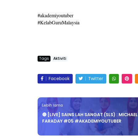
#akademiyoutuber
#KelabGuruMalaysia
Tags
Aktiviti
Facebook
Twitter
Lebih lama
🔴 [LIVE] SAINS LAH SANGAT (SLS) : MICHAEL
FARADAY #05 #AKADEMIYOUTUBER