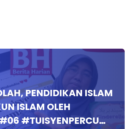
OLAH, PENDIDIKAN ISLAM
UN ISLAM OLEH
 #06 #TUISYENPERCU…