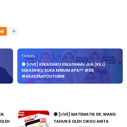
Terbaru
🔴 [LIVE] KEKASIHKU KEKASIHMU JUA (KKJ) :
KEKASIHKU SUKA MINUM APA?? #06
#AKADEMIYOUTUBER
AN,
🔴 [LIVE] MATEMATIK SR, WANG
 OLEH
TAHUN 6 OLEH CIKGU ANITA