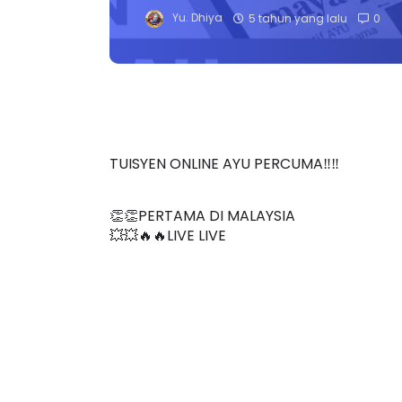
Yu. Dhiya
5 tahun yang lalu
0
TUISYEN ONLINE AYU PERCUMA‼️‼️
👏👏PERTAMA DI MALAYSIA
💥💥🔥🔥LIVE LIVE 