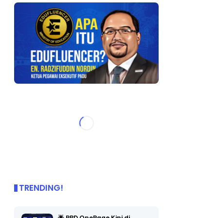
TRENDING!
🌟 PBD OnePage Kini di