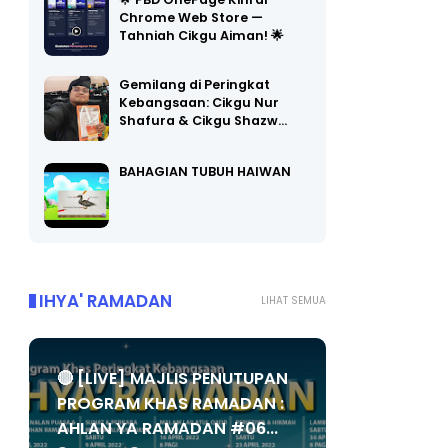
Chrome Web Store —
Tahniah Cikgu Aiman! 🌟
Gemilang di Peringkat
Kebangsaan: Cikgu Nur
Shafura & Cikgu Shazw…
BAHAGIAN TUBUH HAIWAN
IHYA' RAMADAN
LIHAT SEMUA
🔴 [LIVE] MAJLIS PENUTUPAN
PROGRAM KHAS RAMADAN :
AHLAN YA RAMADAN #06...