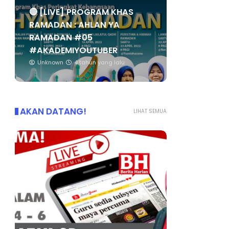
🔴 [LIVE] PROGRAM KHAS
RAMADAN : AHLAN YA
RAMADAN #05
#AKADEMIYOUTUBER
Unknown
4 tahun yang lalu
AKAN DATANG!
LIHAT SEMUA