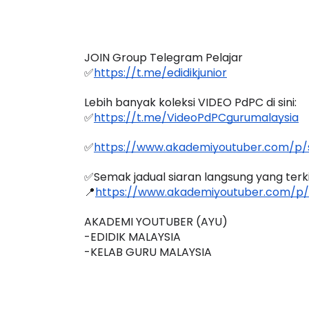
JOIN Group Telegram Pelajar
ICARA PROFESIONAL 8 :
BICARA KORPORA
✅
https://t.me/edidikjunior
IMBALAN KETUA PENGARAH
MAKANAN SELAM
Lebih banyak koleksi VIDEO PdPC di sini:
ENDIDIKAN MALAYSIA
BERKUALITI (AMAL
✅
https://t.me/VideoPdPCgurumalaysia
Unknown
10 hari yang lalu
Unknown
10 hari y
✅
https://www.akademiyoutuber.com/p/s
✅Semak jadual siaran langsung yang terkini
📍
https://www.akademiyoutuber.com/p/
AKADEMI YOUTUBER (AYU)
-EDIDIK MALAYSIA
-KELAB GURU MALAYSIA