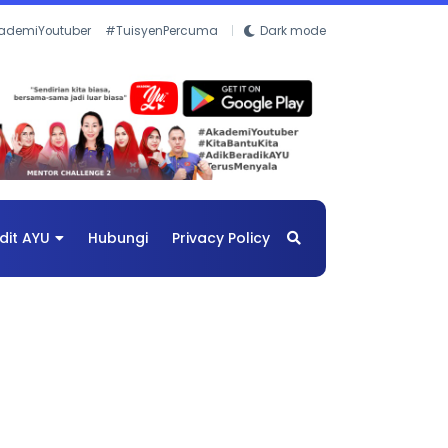
ademiYoutuber
#TuisyenPercuma
Dark mode
dit AYU
Hubungi
Privacy Policy