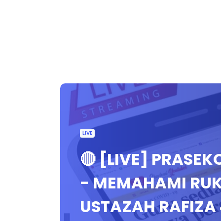
LIVE
🔴 [LIVE] PRASEK
- MEMAHAMI RUK
USTAZAH RAFIZA