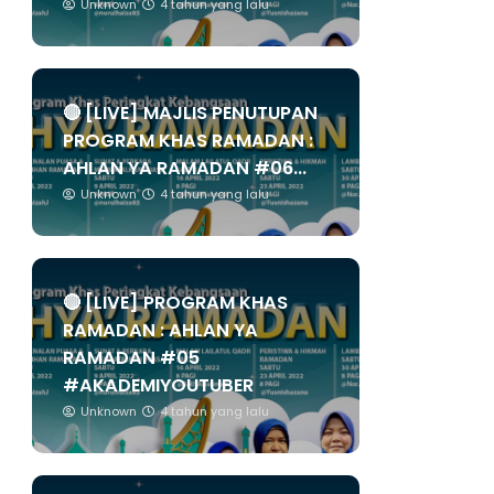
Unknown
4 tahun yang lalu
🔴 [LIVE] MAJLIS PENUTUPAN
PROGRAM KHAS RAMADAN :
AHLAN YA RAMADAN #06...
Unknown
4 tahun yang lalu
🔴 [LIVE] PROGRAM KHAS
RAMADAN : AHLAN YA
RAMADAN #05
#AKADEMIYOUTUBER
Unknown
4 tahun yang lalu