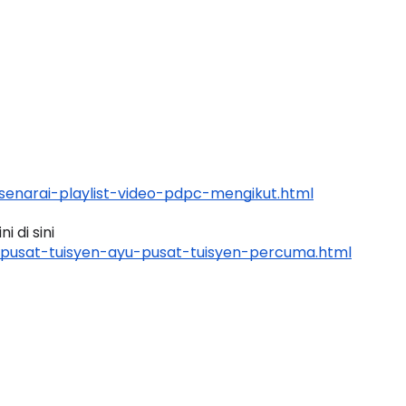
LIVE
T 3 : PROGRAM
AT DAN
🔴 [LIVE] MATEMATIK SR, WANG
AN PER...
TAHUN 6 OLEH CIKGU ANITA
#ALLINONE #141 #...
ang lalu
enarai-playlist-video-pdpc-mengikut.html
Yu. Chekgu LK
7 hari yang lalu
 di sini 
pusat-tuisyen-ayu-pusat-tuisyen-percuma.html