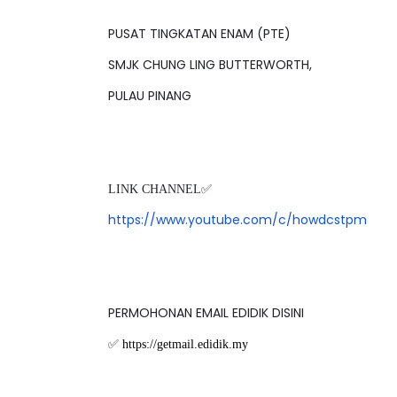
PUSAT TINGKATAN ENAM (PTE)
SMJK CHUNG LING BUTTERWORTH,
LIVE
Sejarah Tingkatan 4
PULAU PINANG
🔴 [LIVE] PRI
Unknown
6 hari yang lalu
BEDAH TUNTAS
OLEH CIKGU ...
LINK CHANNEL✅
Yu. Chekgu LK
https://www.youtube.com/c/howdcstpm
PERMOHONAN EMAIL EDIDIK DISINI
✅
https://getmail.edidik.my