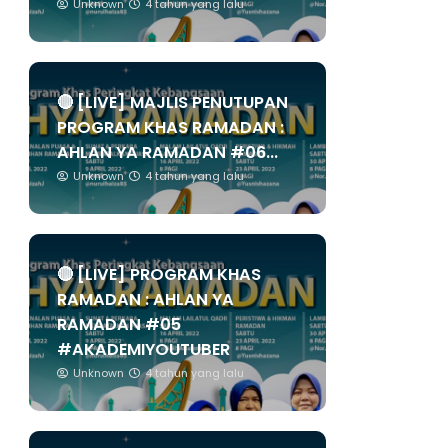
Unknown
4 tahun yang lalu
🔴 [LIVE] MAJLIS PENUTUPAN
PROGRAM KHAS RAMADAN :
AHLAN YA RAMADAN #06...
Unknown
4 tahun yang lalu
🔴 [LIVE] PROGRAM KHAS
RAMADAN : AHLAN YA
RAMADAN #05
#AKADEMIYOUTUBER
Unknown
4 tahun yang lalu