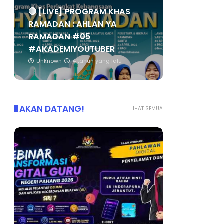
🔴 [LIVE] PROGRAM KHAS
RAMADAN : AHLAN YA
RAMADAN #05
#AKADEMIYOUTUBER
Unknown
4 tahun yang lalu
AKAN DATANG!
LIHAT SEMUA