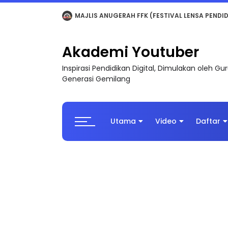
LIVE
🔴 [LIVE] MATEMATIK SR, WANG TAHUN 6
Akademi Youtuber
Inspirasi Pendidikan Digital, Dimulakan oleh G
Generasi Gemilang
Utama
Video
Daftar