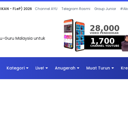
 OLEH CIKGU ANITA #ALLINONE #141 #...
Channel AYU
Telegram Rasmi
Group Junior
#Ak
uru-Guru Malaysia untuk
Kategori
Live!
Anugerah
Muat Turun
Kre