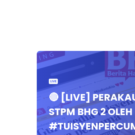
LIVE
🔴 [LIVE] PERAKA
STPM BHG 2 OLE
#TUISYENPERCU