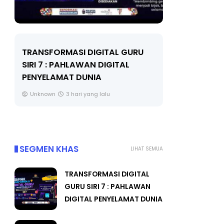
LIVE
MAJLIS ANUGERAH FFK
(FESTIVAL LENSA PENDIDIKAN -
🔴 [LI
FLeP) 2026
TAHUN 
#ALLIN
Unknown
4 hari yang lalu
Yu. Che
SEGMEN KHAS
LIHAT SEMUA
TRANSFORMASI DIGITAL
GURU SIRI 7 : PAHLAWAN
DIGITAL PENYELAMAT DUNIA