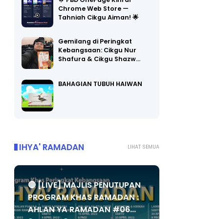
🌟 PBD OnePage Kini di
Chrome Web Store —
Tahniah Cikgu Aiman! 🌟
Gemilang di Peringkat
Kebangsaan: Cikgu Nur
Shafura & Cikgu Shazw…
BAHAGIAN TUBUH HAIWAN
IHYA' RAMADAN
LIHAT SEMUA
🔴 [LIVE] MAJLIS PENUTUPAN
PROGRAM KHAS RAMADAN :
AHLAN YA RAMADAN #06...