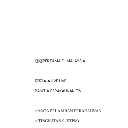
👏👏PERTAMA DI MALAYSIA
💥💥🔥🔥LIVE LIVE
PANITIA PERAKAUNAN T6
✅MATA PELAJARAN PERAKAUNAN
✅TINGKATAN 6 (STPM)