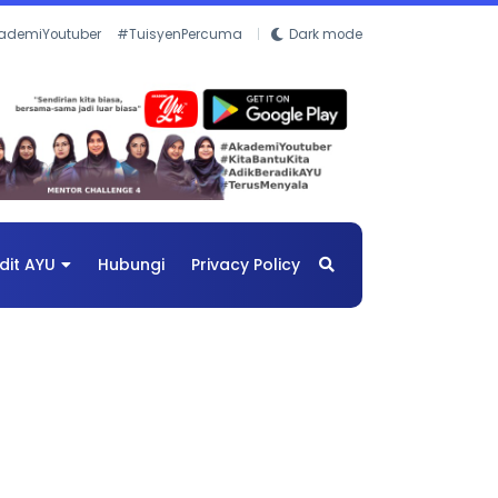
ademiYoutuber
#TuisyenPercuma
Dark mode
dit AYU
Hubungi
Privacy Policy