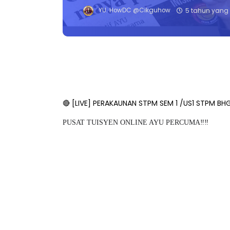
YU. HowDC @Cikguhow
5 tahun yang 
🔴 [LIVE] PERAKAUNAN STPM SEM 1 /US1 STPM 
PUSAT TUISYEN ONLINE AYU PERCUMA‼️‼️