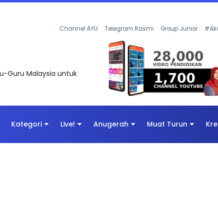
AN DIGITAL PENYELAMAT DUNIA
Channel AYU
Telegram Rasmi
Group Junior
#Ak
uru-Guru Malaysia untuk
Kategori
Live!
Anugerah
Muat Turun
Kre