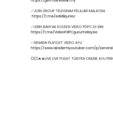
https://getmail.edidik.my
✅JOIN GROUP TELEGRAM PELAJAR MALAYSIA
https://t.me/edidikjunior
✅LEBIH BANYAK KOLEKSI VIDEO PDPC DI SINI:
https://t.me/VideoPdPCgurumalaysia
✅SENARAI PLAYLIST VIDEO AYU
https://www.akademiyoutuber.com/p/senarai-
💥💥🔥🔥LIVE LIVE PUSAT TUISYEN ONLINE AYU PER