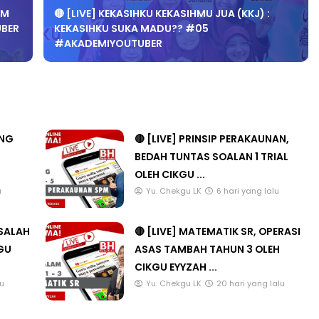
IM
🔴 [LIVE] KEKASIHKU KEKASIHMU JUA (KKJ) :
UBER
KEKASIHKU SUKA MADU?? #05
#AKADEMIYOUTUBER
BICARA PROFESIONAL 8 :
TIMBALAN KETUA PENGARAH
P PERAKAUNAN,
PENDIDIKAN MALAYSIA
ALAN 1 TRIAL
ANG
🔴 [LIVE] PRINSIP PERAKAUNAN,
Unknown
8 hari yang lalu
BEDAH TUNTAS SOALAN 1 TRIAL
ri yang lalu
OLEH CIKGU ...
u
Yu. Chekgu LK
6 hari yang lalu
ASALAH
🔴 [LIVE] MATEMATIK SR, OPERASI
KGU
ASAS TAMBAH TAHUN 3 OLEH
CIKGU EYYZAH ...
lu
Yu. Chekgu LK
20 hari yang lalu