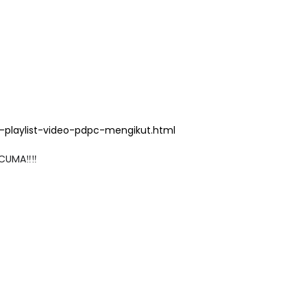
playlist-video-pdpc-mengikut.html
CUMA‼️‼️