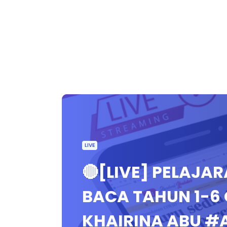
LIVE
🔴[LIVE] PELAJA
BACA TAHUN 1-6
KHAIRINA ABU #A