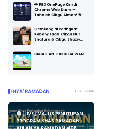
🌟 PBD OnePage Kini di
Chrome Web Store —
Tahniah Cikgu Aiman! 🌟
Gemilang di Peringkat
Kebangsaan: Cikgu Nur
Shafura & Cikgu Shazw…
BAHAGIAN TUBUH HAIWAN
IHYA' RAMADAN
LIHAT SEMUA
🔴 [LIVE] MAJLIS PENUTUPAN
PROGRAM KHAS RAMADAN :
AHLAN YA RAMADAN #06...