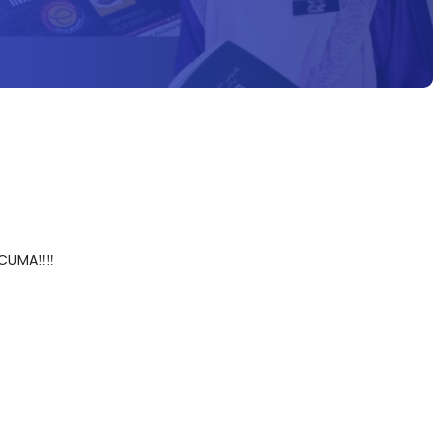
CUMA‼️‼️