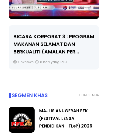
BICARA KORPORAT 3 : PROGRAM
KEYNOTE S
MAKANAN SELAMAT DAN
TRANSFOR
BERKUALITI (AMALAN PER...
EDUCATION
THROUG...
Unknown
8 hari yang lalu
Unknown
SEGMEN KHAS
LIHAT SEMUA
MAJLIS ANUGERAH FFK
(FESTIVAL LENSA
PENDIDIKAN - FLeP) 2026