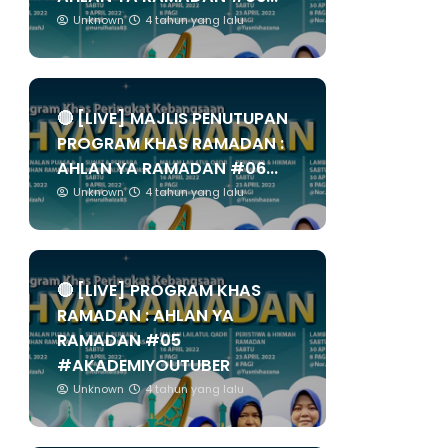
Unknown
4 tahun yang lalu
🔴 [LIVE] MAJLIS PENUTUPAN
PROGRAM KHAS RAMADAN :
AHLAN YA RAMADAN #06...
Unknown
4 tahun yang lalu
🔴 [LIVE] PROGRAM KHAS
RAMADAN : AHLAN YA
RAMADAN #05
#AKADEMIYOUTUBER
Unknown
4 tahun yang lalu