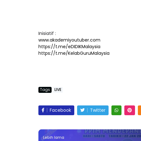
Inisiatif :
www.akademiyoutuber.com
https://t.me/eDIDIKMalaysia
https://t.me/KelabGuruMalaysia
Tags
LIVE
Facebook
Twitter
Lebih lama