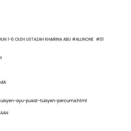
AHUN 1-6 OLEH USTAZAH KHAIRINA ABU #ALLINONE #01
GI
6dA
tuisyen-ayu-pusat-tuisyen-percuma.html
GSAAN