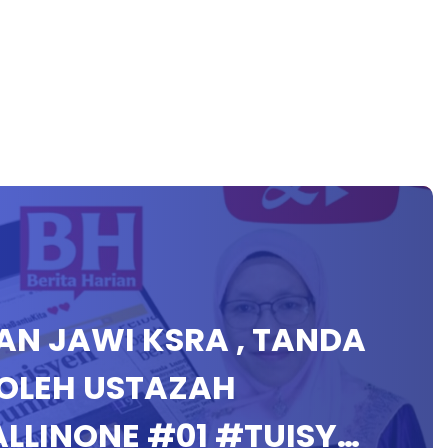
RAN JAWI KSRA , TANDA
 OLEH USTAZAH
LLINONE #01 #TUISY…