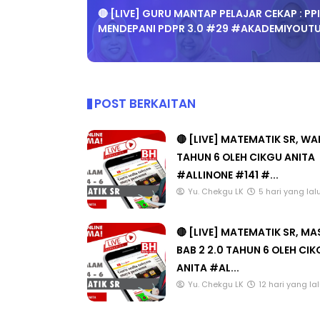
🔴 [LIVE] GURU MANTAP PELAJAR CEKAP : PP
MENDEPANI PDPR 3.0 #29 #AKADEMIYOUT
LIVE
STP JPN9|
POST BERKAITAN
🔴 [LIVE] PRINSI
Unknown
8 hari yang lalu
BEDAH TUNTAS SO
🔴 [LIVE] MATEMATIK SR, W
OLEH CIKGU ...
TAHUN 6 OLEH CIKGU ANITA
Yu. Chekgu LK
6 ha
#ALLINONE #141 #...
Yu. Chekgu LK
5 hari yang lal
🔴 [LIVE] MATEMATIK SR, M
BAB 2 2.0 TAHUN 6 OLEH CI
ANITA #AL...
Yu. Chekgu LK
12 hari yang la