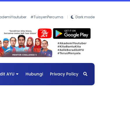
ademiYoutuber
#TuisyenPercuma
Dark mode
dit AYU
Hubungi
Privacy Policy