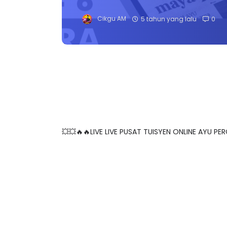
Cikgu AM
5 tahun yang lalu
0
💥💥🔥🔥LIVE LIVE PUSAT TUISYEN ONLINE AYU PER