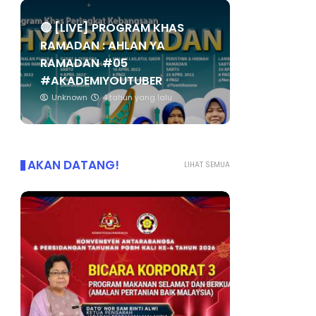
🔴 [LIVE] PROGRAM KHAS
RAMADAN : AHLAN YA
RAMADAN #05
#AKADEMIYOUTUBER
Unknown
4 tahun yang lalu
AKAN DATANG!
LIHAT SEMUA