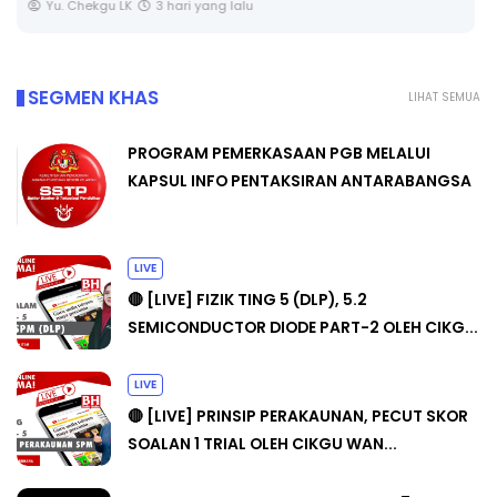
Yu. Chekgu LK
3 hari yang lalu
SEGMEN KHAS
LIHAT SEMUA
PROGRAM PEMERKASAAN PGB MELALUI
KAPSUL INFO PENTAKSIRAN ANTARABANGSA
LIVE
🔴 [LIVE] FIZIK TING 5 (DLP), 5.2
SEMICONDUCTOR DIODE PART-2 OLEH CIKG...
LIVE
🔴 [LIVE] PRINSIP PERAKAUNAN, PECUT SKOR
SOALAN 1 TRIAL OLEH CIKGU WAN...