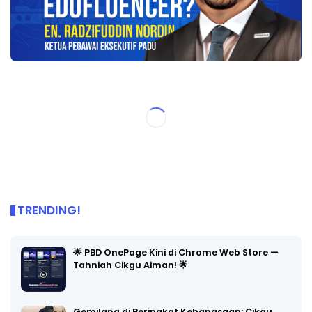
TRENDING!
🌟 PBD OnePage Kini di Chrome Web Store —
Tahniah Cikgu Aiman! 🌟
Gemilang di Peringkat Kebangsaan: Cikgu