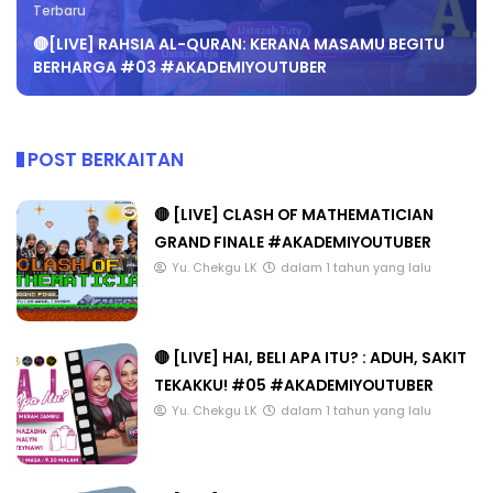
Terbaru
🔴[LIVE] RAHSIA AL-QURAN: KERANA MASAMU BEGITU
BERHARGA #03 #AKADEMIYOUTUBER
POST BERKAITAN
🔴 [LIVE] CLASH OF MATHEMATICIAN
GRAND FINALE #AKADEMIYOUTUBER
Yu. Chekgu LK
dalam 1 tahun yang lalu
🔴 [LIVE] HAI, BELI APA ITU? : ADUH, SAKIT
TEKAKKU! #05 #AKADEMIYOUTUBER
Yu. Chekgu LK
dalam 1 tahun yang lalu