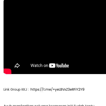
Link Group KKJ :
https://t.me/+yeLBVxZ3eRFiY2Y9