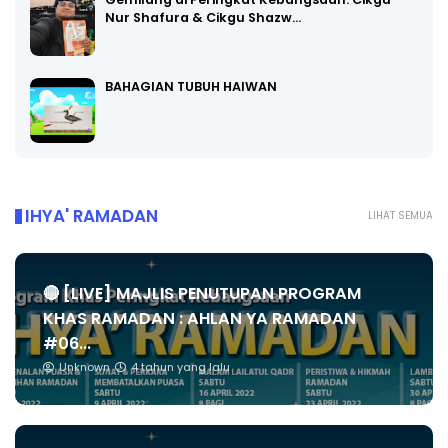
Nur Shafura & Cikgu Shazw…
BAHAGIAN TUBUH HAIWAN
IHYA' RAMADAN
LIHAT SEMUA
🔴 [LIVE] MAJLIS PENUTUPAN PROGRAM
KHAS RAMADAN : AHLAN YA RAMADAN
#06...
Unknown
4 tahun yang lalu