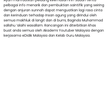
Ayuh manfaatkan peluang keemasan ini!! Sudah tentu
pelbagai info menarik dan pembuktian saintifik yang seiring
dengan anjuran sunnah dapat menguatkan lagi rasa cinta
dan kerinduan terhadap Insan agung yang dirindui oleh
semua makhluk di langit dan di bumi, Baginda Muhammad
sallahu ‘alaihi wasallam. Rancangan ini diterbitkan khas
buat anda semua oleh Akademi Youtuber Malaysia dengan
kerjasama eDidik Malaysia dan Kelab Guru Malaysia.