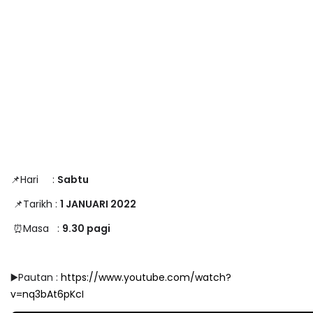
📌Hari :
Sabtu
📌Tarikh :
1 JANUARI 2022
⏰Masa :
9.30 pagi
▶️Pautan :
https://www.youtube.com/watch?
v=nq3bAt6pKcI