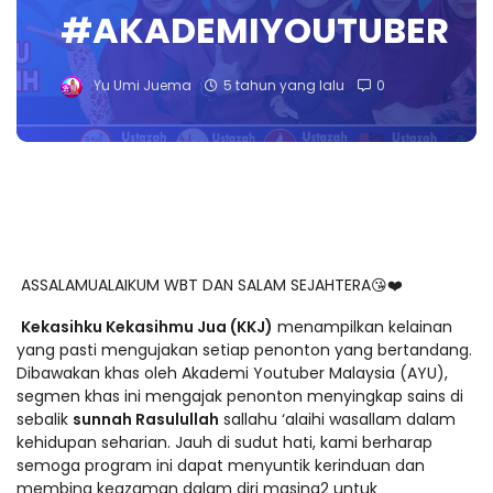
#AKADEMIYOUTUBER
Yu Umi Juema
5 tahun yang lalu
0
ASSALAMUALAIKUM WBT DAN SALAM SEJAHTERA😘❤️
Kekasihku Kekasihmu Jua (KKJ)
menampilkan kelainan
yang pasti mengujakan setiap penonton yang bertandang.
Dibawakan khas oleh Akademi Youtuber Malaysia (AYU),
segmen khas ini mengajak penonton menyingkap sains di
sebalik
sunnah Rasulullah
sallahu ‘alaihi wasallam dalam
kehidupan seharian. Jauh di sudut hati, kami berharap
semoga program ini dapat menyuntik kerinduan dan
membina keazaman dalam diri masing2 untuk