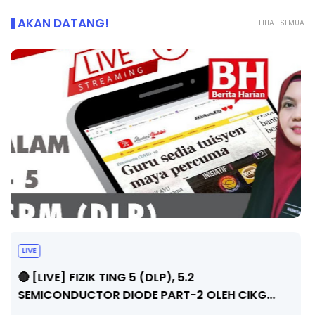
AKAN DATANG!
LIHAT SEMUA
LIVE
🔴 [LIVE] PRINSIP PERAKAUNAN, PECUT SKOR
SOALAN 1 TRIAL OLEH CIKGU WAN...