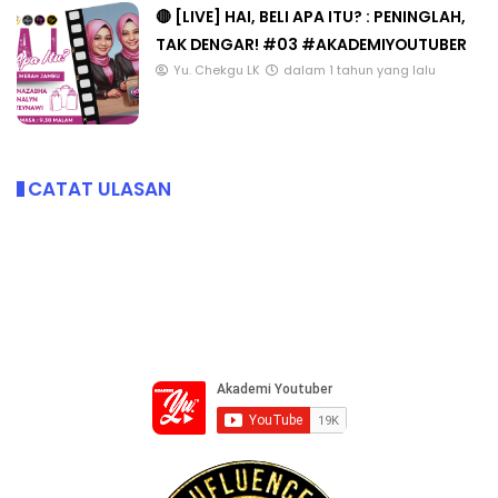
🔴 [LIVE] HAI, BELI APA ITU? : PENINGLAH,
TAK DENGAR! #03 #AKADEMIYOUTUBER
Yu. Chekgu LK
dalam 1 tahun yang lalu
CATAT ULASAN