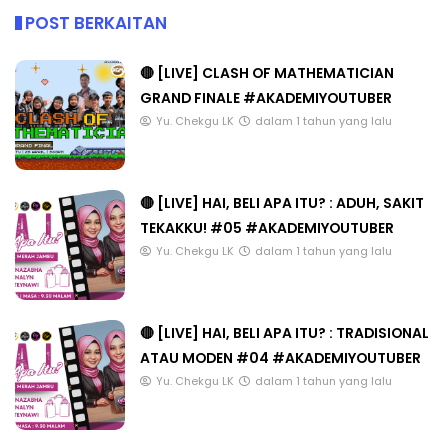
POST BERKAITAN
🔴 [LIVE] CLASH OF MATHEMATICIAN
GRAND FINALE #AKADEMIYOUTUBER
Yu. Chekgu LK
dalam 1 tahun yang lalu
🔴 [LIVE] HAI, BELI APA ITU? : ADUH, SAKIT
TEKAKKU! #05 #AKADEMIYOUTUBER
Yu. Chekgu LK
dalam 1 tahun yang lalu
🔴 [LIVE] HAI, BELI APA ITU? : TRADISIONAL
ATAU MODEN #04 #AKADEMIYOUTUBER
Yu. Chekgu LK
dalam 1 tahun yang lalu