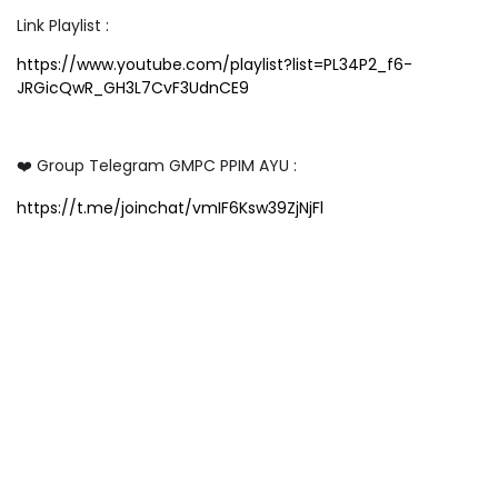
Link Playlist :
https://www.youtube.com/playlist?list=PL34P2_f6-
JRGicQwR_GH3L7CvF3UdnCE9
❤️ Group Telegram GMPC PPIM AYU :
https://t.me/joinchat/vmIF6Ksw39ZjNjFl