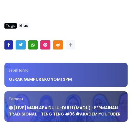
Tags
khas
Lebih lama
GERAK GEMPUR EKONOMI SPM
Terbaru
🔴 [LIVE] MAIN APA DULU-DULU (MADU) : PERMAINAN
TRADISIONAL - TENG TENG #06 #AKADEMIYOUTUBER