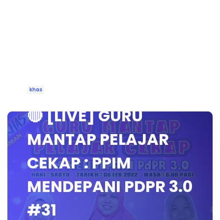
khas
🔴 [LIVE] GURU
MANTAP PELAJAR
CEKAP : PPIM
MENDEPANI PDPR 3.0
#31