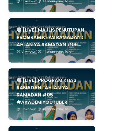
Unknown
4 tahun yang lalu
🔴 [LIVE] MAJLIS PENUTUPAN
PROGRAM KHAS RAMADAN :
AHLAN YA RAMADAN #06...
Unknown
4 tahun yang lalu
🔴 [LIVE] PROGRAM KHAS
RAMADAN : AHLAN YA
RAMADAN #05
#AKADEMIYOUTUBER
Unknown
4 tahun yang lalu