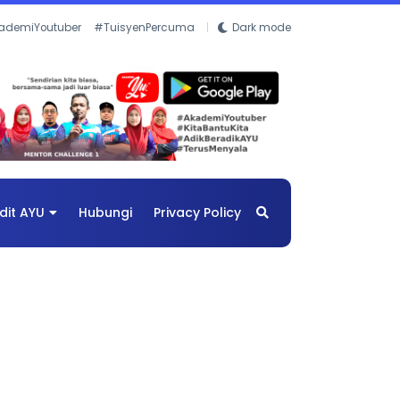
ademiYoutuber
#TuisyenPercuma
Dark mode
dit AYU
Hubungi
Privacy Policy