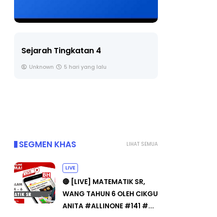
LIVE
Sejarah Tingkatan 4
🔴 [LIVE] 
Unknown
5 hari yang lalu
BEDAH TUN
OLEH CIKGU
Yu. Chekgu 
SEGMEN KHAS
LIHAT SEMUA
LIVE
🔴 [LIVE] MATEMATIK SR,
WANG TAHUN 6 OLEH CIKGU
ANITA #ALLINONE #141 #...