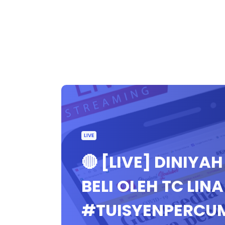
LIVE
🔴 [LIVE] DINIYA
BELI OLEH TC LIN
#TUISYENPERCU