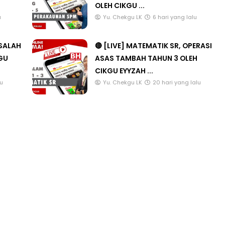
OLEH CIKGU ...
u
Yu. Chekgu LK
6 hari yang lalu
ASALAH
🔴 [LIVE] MATEMATIK SR, OPERASI
KGU
ASAS TAMBAH TAHUN 3 OLEH
CIKGU EYYZAH ...
lu
Yu. Chekgu LK
20 hari yang lalu