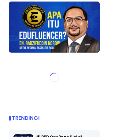
TRENDING!
🌟 PBD OnePage Kini di