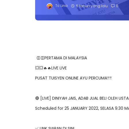
Tc Lina
5 tahun yang lalu
0
👏👏PERTAMA DI MALAYSIA
💥💥🔥🔥LIVE LIVE
PUSAT TUISYEN ONLINE AYU PERCUMA‼️‼️
🔴 [LIVE] DINIYAH JAIS, ADAB JUAL BELI OLEH 
Scheduled for 25 JANUARY 2022, SELASA 9.30 
✅ LINK SIARAN DI SINI