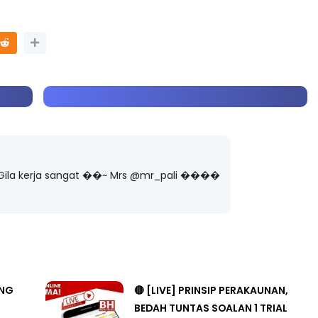
LIVE
H FFK
 PENDIDIKAN -
🔴 [LIVE] MATEMATIK SR, WANG
TAHUN 6 OLEH CIKGU ANITA
#ALLINONE #141 #...
ng lalu
Yu. Chekgu LK
5 hari yang lalu
�� Gila kerja sangat ��~ Mrs @mr_pali ����
ANG
🔴 [LIVE] PRINSIP PERAKAUNAN,
BEDAH TUNTAS SOALAN 1 TRIAL