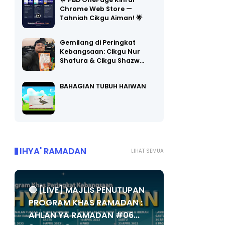
Chrome Web Store —
Tahniah Cikgu Aiman! 🌟
Gemilang di Peringkat
Kebangsaan: Cikgu Nur
Shafura & Cikgu Shazw…
BAHAGIAN TUBUH HAIWAN
IHYA' RAMADAN
LIHAT SEMUA
🔴 [LIVE] MAJLIS PENUTUPAN
PROGRAM KHAS RAMADAN :
AHLAN YA RAMADAN #06...