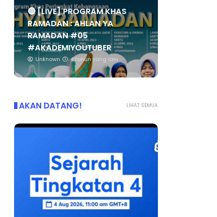
🔴 [LIVE] PROGRAM KHAS
RAMADAN : AHLAN YA
RAMADAN #05
#AKADEMIYOUTUBER
Unknown
4 tahun yang lalu
AKAN DATANG!
LIHAT SEMUA