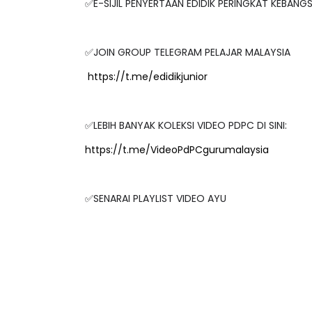
✅E-SIJIL PENYERTAAN EDIDIK PERINGKAT KEBAN
✅JOIN GROUP TELEGRAM PELAJAR MALAYSIA
https://t.me/edidikjunior
✅LEBIH BANYAK KOLEKSI VIDEO PDPC DI SINI:
https://t.me/VideoPdPCgurumalaysia
✅SENARAI PLAYLIST VIDEO AYU