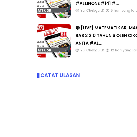
#ALLINONE #141 #...
Yu. Chekgu LK
5 hari yang lal
🔴 [LIVE] MATEMATIK SR, M
BAB 2 2.0 TAHUN 6 OLEH CI
ANITA #AL...
Yu. Chekgu LK
12 hari yang la
CATAT ULASAN