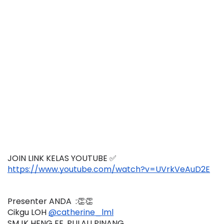
JOIN LINK KELAS YOUTUBE ✅
https://www.youtube.com/watch?v=UVrkVeAuD2E
Presenter ANDA  :👏👏
Cikgu LOH 
@catherine_lml
SMJK HENG EE, PULAU PINANG 