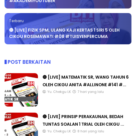
#AKADEMIYOUTUBER
Terbaru
🔴 [LIVE] FIZIK SPM, ULANG KAJI KERTAS 1 SIRI 5 OLEH
CIKGU ROSEMAWATI #08 #TUISYENPERCUMA
POST BERKAITAN
🔴 [LIVE] MATEMATIK SR, WANG TAHUN 6
OLEH CIKGU ANITA #ALLINONE #141 #...
Yu. Chekgu LK
7 hari yang lalu
🔴 [LIVE] PRINSIP PERAKAUNAN, BEDAH
TUNTAS SOALAN 1 TRIAL OLEH CIKGU ...
Yu. Chekgu LK
8 hari yang lalu