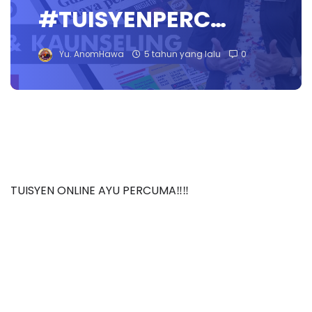
#TUISYENPERC…
Yu. AnomHawa
5 tahun yang lalu
0
TUISYEN ONLINE AYU PERCUMA‼️‼️