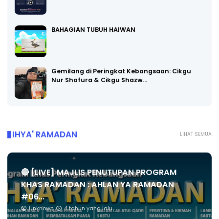
BAHAGIAN TUBUH HAIWAN
Gemilang di Peringkat Kebangsaan: Cikgu
Nur Shafura & Cikgu Shazw…
IHYA' RAMADAN
LIHAT SEMUA
🔴 [LIVE] MAJLIS PENUTUPAN PROGRAM
KHAS RAMADAN : AHLAN YA RAMADAN
#06...
Unknown
4 tahun yang lalu