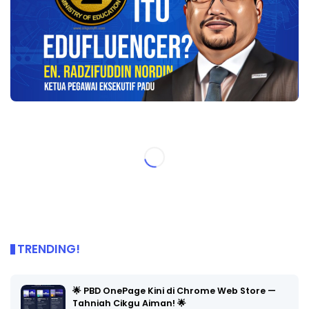
TRENDING!
🌟 PBD OnePage Kini di Chrome Web Store —
Tahniah Cikgu Aiman! 🌟