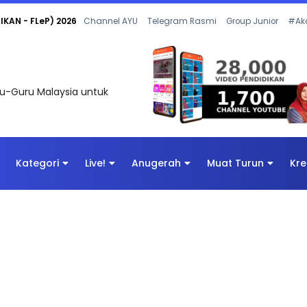
 OLEH CIKGU ANITA #ALLINONE #141 #...
Channel AYU
Telegram Rasmi
Group Junior
#Ak
uru-Guru Malaysia untuk
Kategori
Live!
Anugerah
Muat Turun
Kre