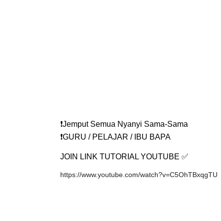
❗️Jemput Semua Nyanyi Sama-Sama
❗️GURU / PELAJAR / IBU BAPA
JOIN LINK TUTORIAL YOUTUBE ✅
https://www.youtube.com/watch?v=C5OhTBxqgTU