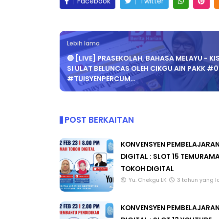
Facebook
Twitter
Lebih lama
LIVE
Sejarah Tingkatan 4
🔴 [LIVE] PRASEKOLAH, BAHASA MELAYU - KI
🔴 [LIVE] PR
SI ULAT BELUNCAS OLEH CIKGU AIN PAKK #
Unknown
6 hari yang lalu
BEDAH TUNTA
#TUISYENPERCUM…
OLEH CIKGU ..
Yu. Chekgu LK
POST BERKAITAN
KONVENSYEN PEMBELAJARA
DIGITAL : SLOT 15 TEMURAM
TOKOH DIGITAL
Yu. Chekgu LK
3 tahun yang l
KONVENSYEN PEMBELAJARA