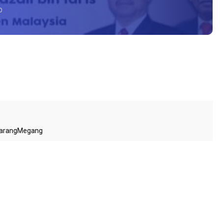
0
arangMegang