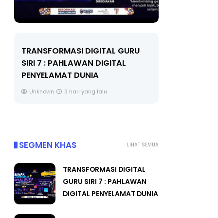
LIVE
U
MAJLIS ANUGERAH FFK
(FESTIVAL LENSA PENDIDIKAN -
🔴 [L
FLeP) 2026
TAHUN
#ALLI
Unknown
4 hari yang lalu
Yu. C
SEGMEN KHAS
LIHAT SEMUA
TRANSFORMASI DIGITAL
GURU SIRI 7 : PAHLAWAN
DIGITAL PENYELAMAT DUNIA