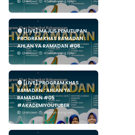
Unknown
4 tahun yang lalu
🔴 [LIVE] MAJLIS PENUTUPAN
PROGRAM KHAS RAMADAN :
AHLAN YA RAMADAN #06...
Unknown
4 tahun yang lalu
🔴 [LIVE] PROGRAM KHAS
RAMADAN : AHLAN YA
RAMADAN #05
#AKADEMIYOUTUBER
Unknown
4 tahun yang lalu