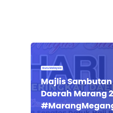
Guru Malaysia
Majlis Sambutan 
Daerah Marang 20
#MarangMegan