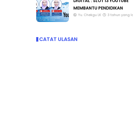
DIGITAL : SLOT 13 YOUTUBE
MEMBANTU PENDIDIKAN
Yu. Chekgu LK
3 tahun yang l
CATAT ULASAN