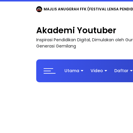
LIVE
🔴 [LIVE] MATEMATIK SR, WANG TAHUN 6
Akademi Youtuber
Inspirasi Pendidikan Digital, Dimulakan oleh G
Generasi Gemilang
Utama
Video
Daftar