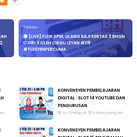
Terbaru
TRANSFORMASI DIGITAL GUR
SAH
🔴 [LIVE] FIZIK SPM, ULANG KAJI KERTAS 2 BHGN
SIRI 7 : PAHLAWAN DIGITAL
INSIP PERAKAUNAN,
02
C SIRI 3 OLEH CIKGU IZYAN #08
PENYELAMAT DUNIA
S SOALAN 1 TRIAL
#TUISYENPERCUMA
.
Unknown
3 hari yang lalu
7 hari yang lalu
N
KONVENSYEN PEMBELAJARAN
AH
DIGITAL : SLOT 14 YOUTUBE DAN
PENGURUSAN
alu
Yu. Chekgu LK
3 tahun yang lalu
N
KONVENSYEN PEMBELAJARAN