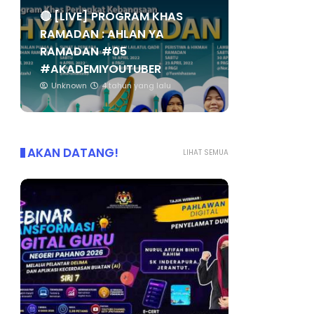
🔴 [LIVE] PROGRAM KHAS
RAMADAN : AHLAN YA
RAMADAN #05
#AKADEMIYOUTUBER
Unknown
4 tahun yang lalu
AKAN DATANG!
LIHAT SEMUA