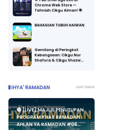
🌟 PBD OnePage Kini di
Chrome Web Store —
Tahniah Cikgu Aiman! 🌟
BAHAGIAN TUBUH HAIWAN
Gemilang di Peringkat
Kebangsaan: Cikgu Nur
Shafura & Cikgu Shazw…
IHYA' RAMADAN
LIHAT SEMUA
🔴 [LIVE] MAJLIS PENUTUPAN
PROGRAM KHAS RAMADAN :
AHLAN YA RAMADAN #06...