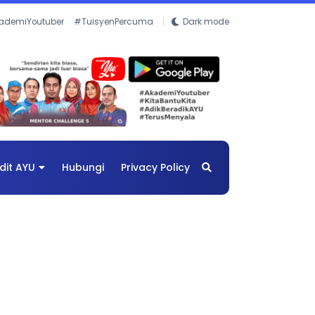
ademiYoutuber
#TuisyenPercuma
Dark mode
dit AYU
Hubungi
Privacy Policy