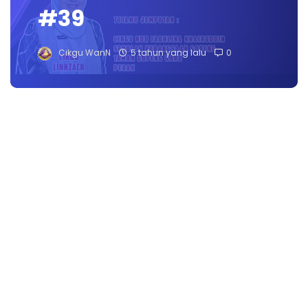
#39
Cikgu WanN
5 tahun yang lalu
0