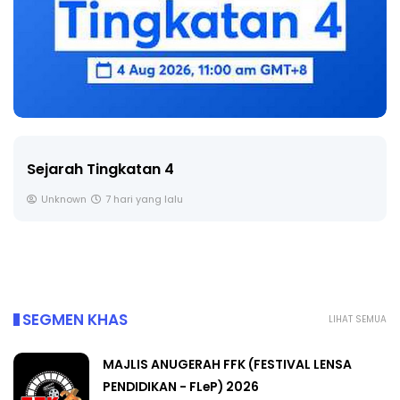
LIVE
🔴 [LIVE] PRINSIP PERAKAUNAN, 
SOALAN 1 TRIAL OLEH CIKGU ...
Yu. Chekgu LK
8 hari yang lalu
SEGMEN KHAS
LIHAT SEMUA
MAJLIS ANUGERAH FFK (FESTIVAL LENSA
PENDIDIKAN - FLeP) 2026