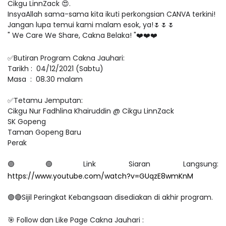
Cikgu LinnZack
😍
.
InsyaAllah sama-sama kita ikuti perkongsian CANVA terkini!
Jangan lupa temui kami malam esok, ya!
🌷🌷🌷
" We Care We Share, Cakna Belaka! "
❤
❤
❤
✅
Butiran Program Cakna Jauhari:
Tarikh :
04/12/2021 (Sabtu)
Masa
:
08.30 malam
✅
Tetamu Jemputan:
Cikgu Nur Fadhlina Khairuddin @ Cikgu LinnZack
SK Gopeng
Taman Gopeng Baru
Perak
🟣🟢
Link Siaran Langsung:
https://www.youtube.com/watch?v=GUqzE8wmKnM
🟣🔴
Sijil Peringkat Kebangsaan disediakan di akhir program.
🎯
Follow dan Like Page Cakna Jauhari :