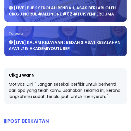
🔴 [LIVE] PJPK SEKOLAH RENDAH, ASAS BERLARI OLEH
CIKGU NORUL #ALLINONE #02 #TUISYENPERCUMA
Terbaru
🔴 [LIVE] KALAM KEJAYAAN : BEDAH SIASAT KESALAHAN
AYAT #19 AKADEMIYOUTUBER
Cikgu WanN
Motivasi Diri: " Jangan sesekali berfikir untuk berhenti
dari apa yang telah kamu usahakan selama ini, kerana
langkahmu sudah terlalu jauh untuk menyerah. "
POST BERKAITAN