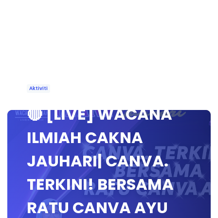
Aktiviti
🔴 [LIVE] WACANA
ILMIAH CAKNA
JAUHARI| CANVA.
TERKINI! BERSAMA
RATU CANVA AYU