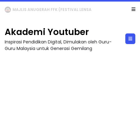
LIVE
🔴 [LIVE] MATEMATIK SR, WANG TAHUN 6 OLEH CIKGU ANITA #ALLINONE #141 #...
Akademi Youtuber
Inspirasi Pendidikan Digital, Dimulakan oleh Guru-
Guru Malaysia untuk Generasi Gemilang