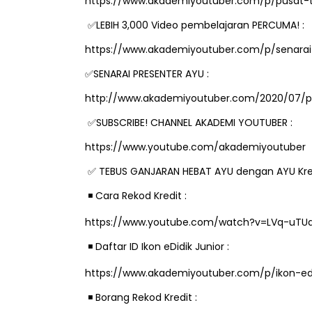
https://www.akademiyoutuber.com/p/pusat-
✅
LEBIH 3,000 Video pembelajaran PERCUMA! :
https://www.akademiyoutuber.com/p/senarai-
✅
SENARAI PRESENTER AYU :
http://www.akademiyoutuber.com/2020/07/pr
✅
SUBSCRIBE! CHANNEL AKADEMI YOUTUBER :
https://www.youtube.com/akademiyoutuber
✅
TEBUS GANJARAN HEBAT AYU dengan AYU Kre
️ Cara Rekod Kredit :
◾
https://www.youtube.com/watch?v=LVq-uTU
️ Daftar ID Ikon eDidik Junior :
◾
https://www.akademiyoutuber.com/p/ikon-edid
️ Borang Rekod Kredit :
◾