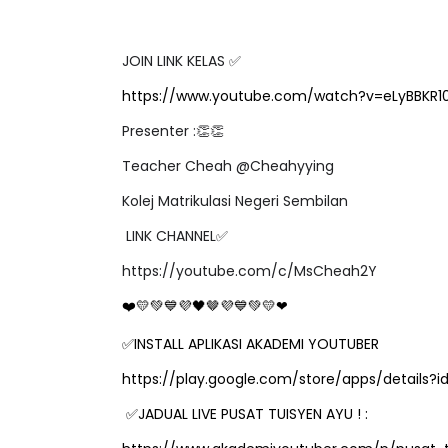
JOIN LINK KELAS
✅
https://www.youtube.com/watch?v=eLyBBKR1
Presenter :
👏👏
Teacher Cheah @Cheahyying
Kolej Matrikulasi Negeri Sembilan
LINK CHANNEL
✅
https://youtube.com/c/MsCheah2Y
❤
💛💚💙💜🖤
🤎
💜💙💚💛❤
✅
INSTALL APLIKASI AKADEMI YOUTUBER
https://play.google.com/store/apps/detail
✅
JADUAL LIVE PUSAT TUISYEN AYU ! :