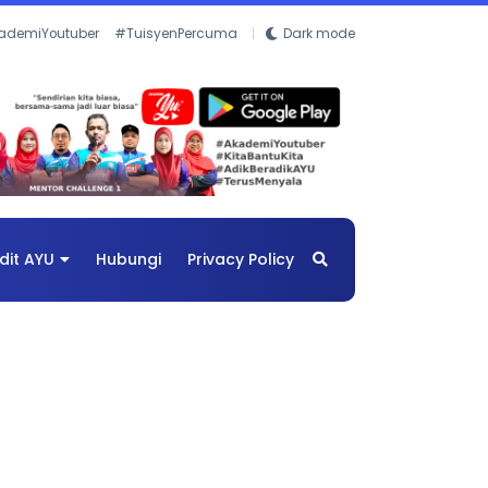
ademiYoutuber
#TuisyenPercuma
Dark mode
dit AYU
Hubungi
Privacy Policy