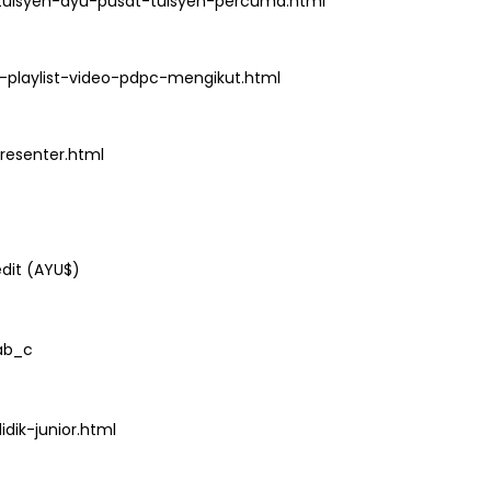
tuisyen-ayu-pusat-tuisyen-percuma.html
playlist-video-pdpc-mengikut.html
esenter.html
dit (AYU$)
ab_c
ik-junior.html