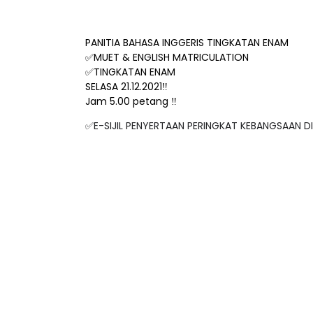
PANITIA BAHASA INGGERIS TINGKATAN ENAM
✅
MUET & ENGLISH MATRICULATION
✅
TINGKATAN ENAM
SELASA 21.12.2021‼️
Jam 5.00 petang ‼️
✅
E-SIJIL PENYERTAAN PERINGKAT KEBANGSAAN D