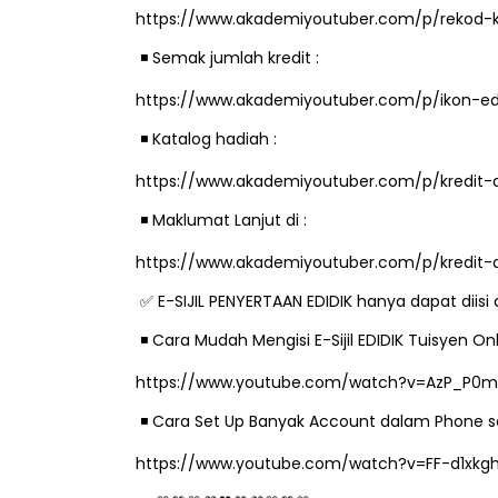
https://www.akademiyoutuber.com/p/rekod-k
️ Semak jumlah kredit :
◾
https://www.akademiyoutuber.com/p/ikon-edid
IVE
BICARA PROFESIO
️ Katalog hadiah :
TIMBALAN KETUA
◾
 [LIVE] PRINSIP PERAKAUNAN,
PENDIDIKAN MAL
EDAH TUNTAS SOALAN 1 TRIAL
https://www.akademiyoutuber.com/p/kredit-
LEH CIKGU ...
Unknown
9 hari ya
️ Maklumat Lanjut di :
◾
Yu. Chekgu LK
7 hari yang lalu
https://www.akademiyoutuber.com/p/kredit-
✅
E-SIJIL PENYERTAAN EDIDIK hanya dapat diis
️ Cara Mudah Mengisi E-Sijil EDIDIK Tuisyen 
◾
https://www.youtube.com/watch?v=AzP_P0m
️ Cara Set Up Banyak Account dalam Phone se
◾
https://www.youtube.com/watch?v=FF-d1xk