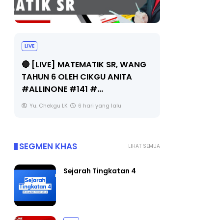
LIVE
Sejarah Ti
🔴 [LIVE] MATEMATIK SR, WANG
Unknown
TAHUN 6 OLEH CIKGU ANITA
#ALLINONE #141 #...
Yu. Chekgu LK
6 hari yang lalu
SEGMEN KHAS
LIHAT SEMUA
Sejarah Tingkatan 4