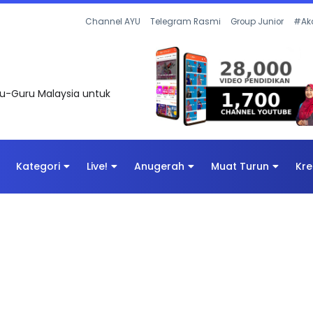
UNTAS SOALAN 1 TRIAL OLEH CIKGU ...
Channel AYU
Telegram Rasmi
Group Junior
#Ak
uru-Guru Malaysia untuk
Kategori
Live!
Anugerah
Muat Turun
Kre