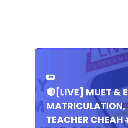
LIVE
🔴[LIVE] MUET & 
MATRICULATION, 
TEACHER CHEAH