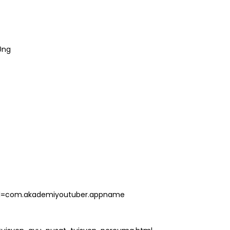
0ng
s?id=com.akademiyoutuber.appname