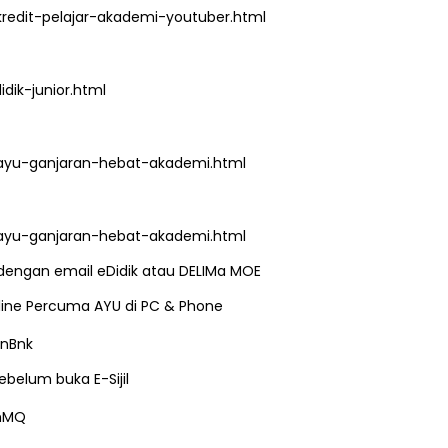
redit-pelajar-akademi-youtuber.html
ik-junior.html
NAL 8 :
MAJLIS ANUGERAH FFK
 PENGARAH
(FESTIVAL LENSA PENDIDIKAN -
AYSIA
FLeP) 2026
ayu-ganjaran-hebat-akademi.html
ng lalu
Unknown
4 hari yang lalu
ayu-ganjaran-hebat-akademi.html
i dengan email eDidik atau DELIMa MOE
Online Percuma AYU di PC & Phone
nBnk
belum buka E-Sijil
ghMQ