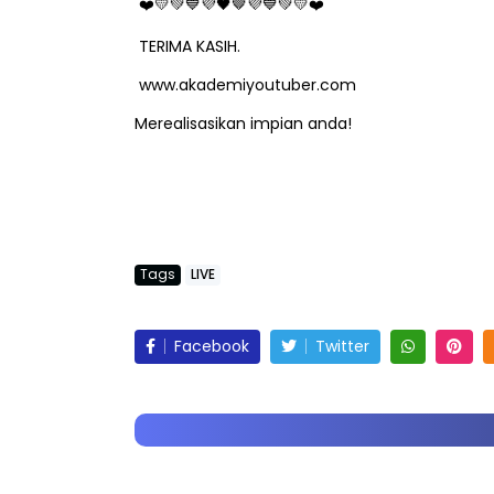
❤
💛💚💙💜🖤
🤎
💜💙💚💛❤
TERIMA KASIH.
www.akademiyoutuber.com
Merealisasikan impian anda!
Tags
LIVE
Facebook
Twitter