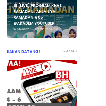
🔴 [LIVE] PROGRAM KHAS
RAMADAN : AHLAN YA
RAMADAN #05
#AKADEMIYOUTUBER
Unknown
4 tahun yang lalu
AKAN DATANG!
LIHAT SEMUA