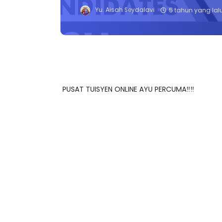
Yu. Aisah Seydalavi
5 tahun yang lal
PUSAT TUISYEN ONLINE AYU PERCUMA‼️‼️