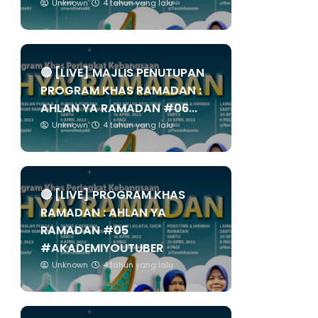
Unknown
4 tahun yang lalu
🔴 [LIVE] MAJLIS PENUTUPAN
PROGRAM KHAS RAMADAN :
AHLAN YA RAMADAN #06...
Unknown
4 tahun yang lalu
🔴 [LIVE] PROGRAM KHAS
RAMADAN : AHLAN YA
RAMADAN #05
#AKADEMIYOUTUBER
Unknown
4 tahun yang lalu