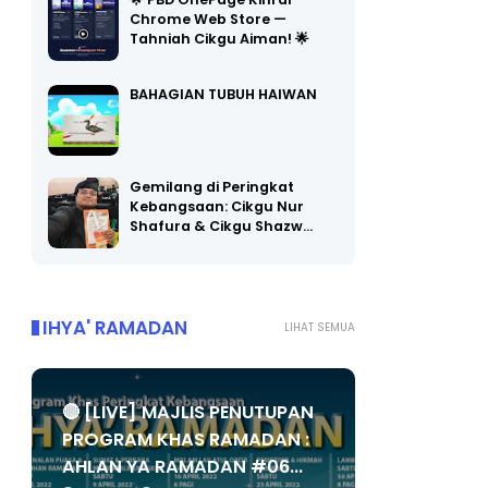
🌟 PBD OnePage Kini di
Chrome Web Store —
Tahniah Cikgu Aiman! 🌟
BAHAGIAN TUBUH HAIWAN
Gemilang di Peringkat
Kebangsaan: Cikgu Nur
Shafura & Cikgu Shazw…
IHYA' RAMADAN
LIHAT SEMUA
🔴 [LIVE] MAJLIS PENUTUPAN
PROGRAM KHAS RAMADAN :
AHLAN YA RAMADAN #06...