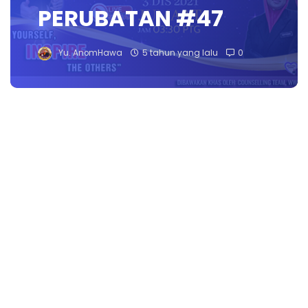
PERUBATAN #47
Yu. AnomHawa
5 tahun yang lalu
0