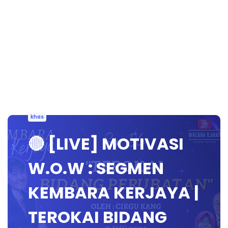
khas
🔴 [LIVE] MOTIVASI
W.O.W : SEGMEN
KEMBARA KERJAYA |
TEROKAI BIDANG