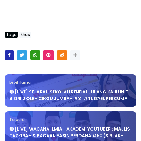
Tags
khas
Lebih lama
🔴 [LIVE] SEJARAH SEKOLAH RENDAH, ULANG KAJI UNIT
9 SIRI 2 OLEH CIKGU JUMRAH #31 #TUISYENPERCUMA
Terbaru
🔴 [LIVE] WACANA ILMIAH AKADEMI YOUTUBER : MAJLIS
TAZKIRAH & BACAAN YASIN PERDANA #50 (SIRI AKH…