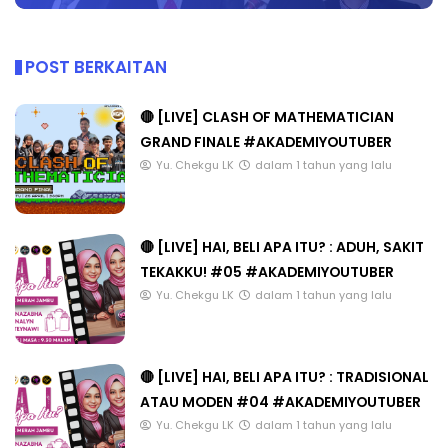
POST BERKAITAN
🔴 [LIVE] CLASH OF MATHEMATICIAN
GRAND FINALE #AKADEMIYOUTUBER
Yu. Chekgu LK
dalam 1 tahun yang lalu
🔴 [LIVE] HAI, BELI APA ITU? : ADUH, SAKIT
TEKAKKU! #05 #AKADEMIYOUTUBER
Yu. Chekgu LK
dalam 1 tahun yang lalu
🔴 [LIVE] HAI, BELI APA ITU? : TRADISIONAL
ATAU MODEN #04 #AKADEMIYOUTUBER
Yu. Chekgu LK
dalam 1 tahun yang lalu