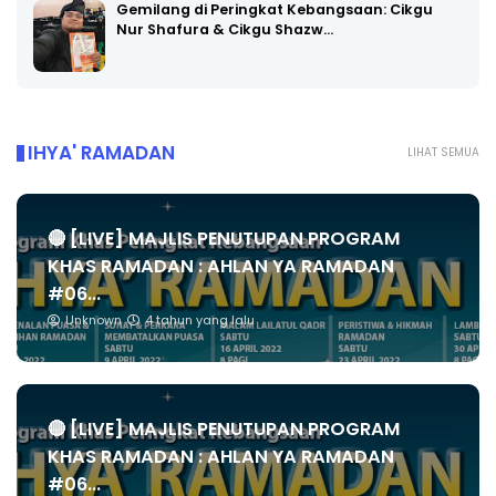
Gemilang di Peringkat Kebangsaan: Cikgu
Nur Shafura & Cikgu Shazw…
IHYA' RAMADAN
LIHAT SEMUA
🔴 [LIVE] MAJLIS PENUTUPAN PROGRAM
KHAS RAMADAN : AHLAN YA RAMADAN
#06...
Unknown
4 tahun yang lalu
🔴 [LIVE] MAJLIS PENUTUPAN PROGRAM
KHAS RAMADAN : AHLAN YA RAMADAN
#06...