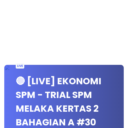
LIVE
🔴 [LIVE] EKONOMI
SPM - TRIAL SPM
MELAKA KERTAS 2
BAHAGIAN A #30