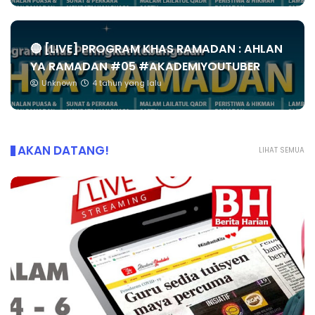
🔴 [LIVE] PROGRAM KHAS RAMADAN : AHLAN
YA RAMADAN #05 #AKADEMIYOUTUBER
Unknown
4 tahun yang lalu
AKAN DATANG!
LIHAT SEMUA