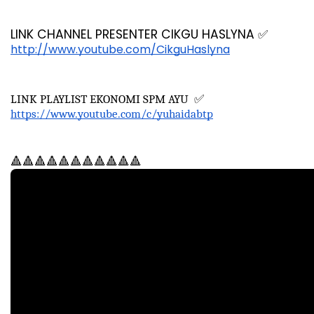
LINK CHANNEL PRESENTER CIKGU HASLYNA 
✅
http://www.youtube.com/CikguHaslyna
LINK PLAYLIST EKONOMI SPM AYU  
✅
https://www.youtube.com/c/yuhaidabtp
🔺🔺🔺🔺🔺🔺🔺🔺🔺🔺🔺