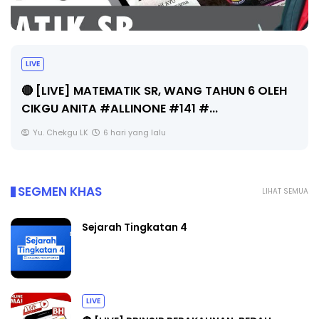
LIVE
🔴 [LIVE] MATEMATIK SR, WANG TAHUN 6 OLEH
CIKGU ANITA #ALLINONE #141 #...
Yu. Chekgu LK
6 hari yang lalu
SEGMEN KHAS
LIHAT SEMUA
Sejarah Tingkatan 4
LIVE