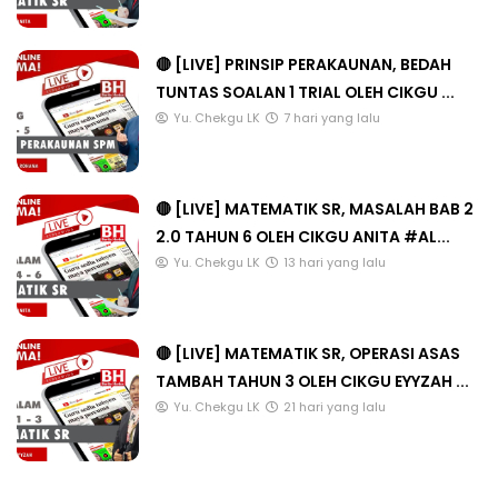
🔴 [LIVE] PRINSIP PERAKAUNAN, BEDAH
TUNTAS SOALAN 1 TRIAL OLEH CIKGU ...
Yu. Chekgu LK
7 hari yang lalu
🔴 [LIVE] MATEMATIK SR, MASALAH BAB 2
2.0 TAHUN 6 OLEH CIKGU ANITA #AL...
Yu. Chekgu LK
13 hari yang lalu
🔴 [LIVE] MATEMATIK SR, OPERASI ASAS
TAMBAH TAHUN 3 OLEH CIKGU EYYZAH ...
Yu. Chekgu LK
21 hari yang lalu