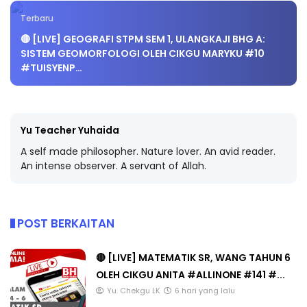
Terbaru
🔴 [LIVE] GEOGRAFI STPM SEM 1, ULANGKAJI BHG A:
SISTEM GEOMORFOLOGI OLEH CIKGU MARYKU #10
#TUISYENP…
Yu Teacher Yuhaida
A self made philosopher. Nature lover. An avid reader.
An intense observer. A servant of Allah.
POST BERKAITAN
🔴 [LIVE] MATEMATIK SR, WANG TAHUN 6
OLEH CIKGU ANITA #ALLINONE #141 #...
Yu. Chekgu LK
6 hari yang lalu