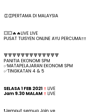
PERTAMA DI MALAYSIA
👏👏
LIVE LIVE
💥💥🔥🔥
PUSAT TUISYEN ONLINE AYU PERCUMA‼️‼️
🔻🔻🔻🔻🔻🔻🔻🔻🔻🔻🔻🔻🔻
PANITIA EKONOMI SPM
MATAPELAJARAN EKONOMI SPM
✅
TINGKATAN 4 & 5
✅
SELASA 1 FEB 2021
‼️
 LIVE
Jam 9.30 MALAM
‼️ 
LIVE
️Jemput semua Join ye
❗