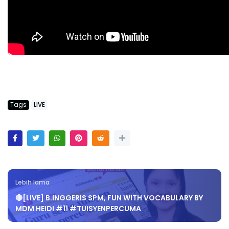
Tags
LIVE
Lebih lama
🔴[LIVE] B.INGGERIS SPM, FUN WITH VOCABULARY BY
MDM HEIDI #11 #TUISYENPERCUMA