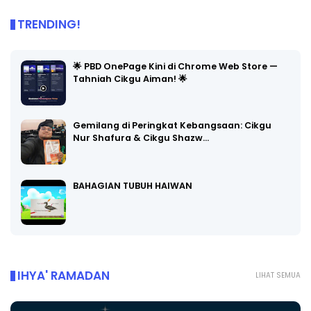
TRENDING!
🌟 PBD OnePage Kini di Chrome Web Store —
Tahniah Cikgu Aiman! 🌟
Gemilang di Peringkat Kebangsaan: Cikgu
Nur Shafura & Cikgu Shazw…
BAHAGIAN TUBUH HAIWAN
IHYA' RAMADAN
LIHAT SEMUA