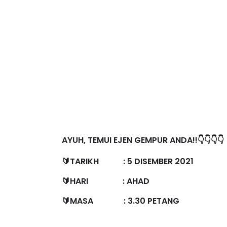
AYUH, TEMUI EJEN GEMPUR ANDA!!👇👇👇👇
🔰TARIKH : 5 DISEMBER 2021
🔰HARI : AHAD
🔰MASA : 3.30 PETANG