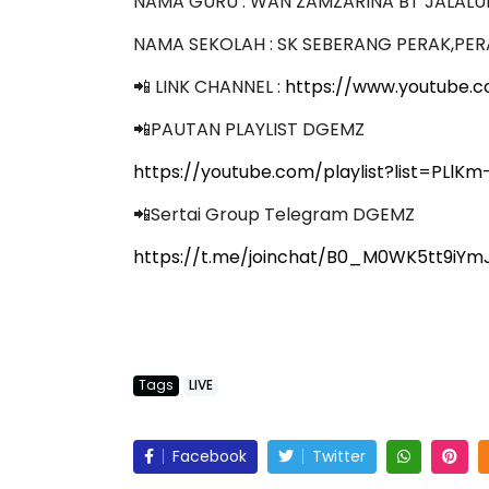
NAMA GURU : WAN ZAMZARINA BT JALALU
NAMA SEKOLAH : SK SEBERANG PERAK,PER
📲 LINK CHANNEL :
https://www.youtube.
📲PAUTAN PLAYLIST DGEMZ
https://youtube.com/playlist?list=PLl
📲Sertai Group Telegram DGEMZ
https://t.me/joinchat/B0_M0WK5tt9iYmJ
Tags
LIVE
Facebook
Twitter