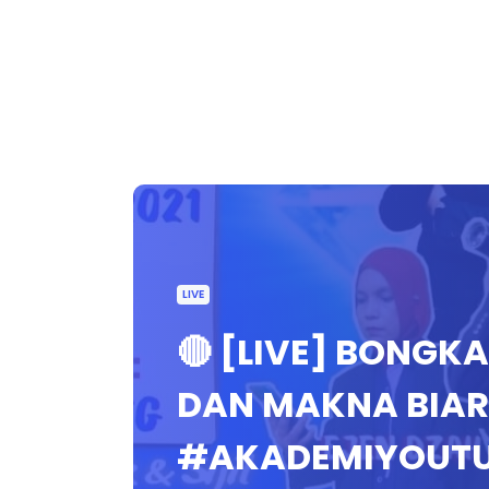
LIVE
🔴 [LIVE] BONGKA
DAN MAKNA BIAR
#AKADEMIYOUT