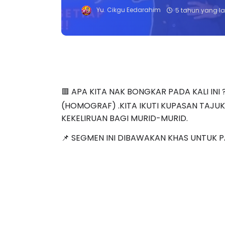
Yu. Cikgu Eedarahim
5 tahun yang la
🟥 APA KITA NAK BONGKAR PADA KALI INI
(HOMOGRAF) .KITA IKUTI KUPASAN TAJU
KEKELIRUAN BAGI MURID-MURID.
📌 SEGMEN INI DIBAWAKAN KHAS UNTUK PA