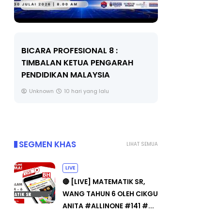
BICARA PROFESIONAL 8 :
BICARA K
TIMBALAN KETUA PENGARAH
MAKANAN 
PENDIDIKAN MALAYSIA
BERKUALITI
Unknown
10 hari yang lalu
Unknown
SEGMEN KHAS
LIHAT SEMUA
LIVE
🔴 [LIVE] MATEMATIK SR,
WANG TAHUN 6 OLEH CIKGU
ANITA #ALLINONE #141 #...