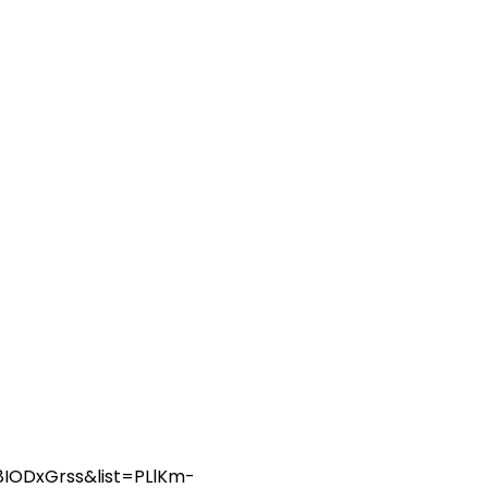
IODxGrss&list=PLlKm-