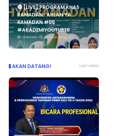
🔴 [LIVE] PROGRAM KHAS
RAMADAN : AHLAN YA
RAMADAN #05
#AKADEMIYOUTUBER
Unknown
4 tahun yang lalu
AKAN DATANG!
LIHAT SEMUA