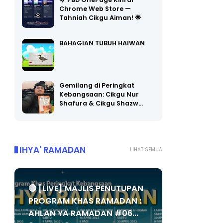
Chrome Web Store —
Tahniah Cikgu Aiman! 🌟
BAHAGIAN TUBUH HAIWAN
Gemilang di Peringkat
Kebangsaan: Cikgu Nur
Shafura & Cikgu Shazw…
IHYA' RAMADAN
LIHAT SEMUA
🔴 [LIVE] MAJLIS PENUTUPAN
PROGRAM KHAS RAMADAN :
AHLAN YA RAMADAN #06...