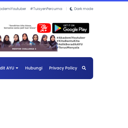
ademiYoutuber
#TuisyenPercuma
Dark mode
dit AYU
Hubungi
Privacy Policy