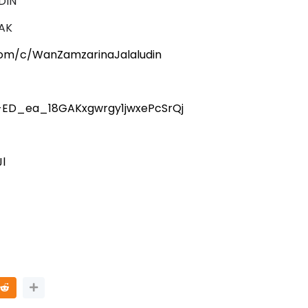
DIN
AK
com/c/WanZamzarinaJalaludin
Km-ED_ea_18GAKxgwrgy1jwxePcSrQj
l