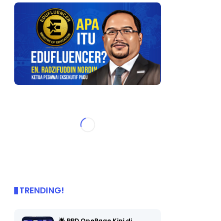
TRENDING!
🌟 PBD OnePage Kini di