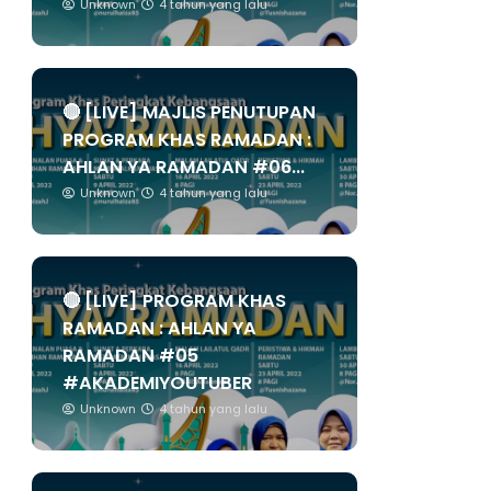
Unknown
4 tahun yang lalu
🔴 [LIVE] MAJLIS PENUTUPAN
PROGRAM KHAS RAMADAN :
AHLAN YA RAMADAN #06...
Unknown
4 tahun yang lalu
🔴 [LIVE] PROGRAM KHAS
RAMADAN : AHLAN YA
RAMADAN #05
#AKADEMIYOUTUBER
Unknown
4 tahun yang lalu