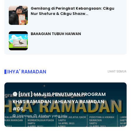
Gemilang di Peringkat Kebangsaan: Cikgu
Nur Shafura & Cikgu Shazw…
BAHAGIAN TUBUH HAIWAN
IHYA' RAMADAN
LIHAT SEMUA
🔴 [LIVE] MAJLIS PENUTUPAN PROGRAM
KHAS RAMADAN : AHLAN YA RAMADAN
#06...
Unknown
4 tahun yang lalu