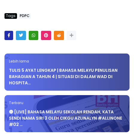
Tags
PDPC
Lebih lama
TULIS 5 AYAT LENGKAP | BAHASA MELAYU PENULISAN
BAHAGIAN A TAHUN 4 | SITUASI DI DALAM WAD DI
HOSPITA…
Terbaru
🔴 [LIVE] BAHASA MELAYU SEKOLAH RENDAH, KATA
SENDI NAMA SIRI 3 OLEH CIKGU AZLINALYN #ALLINONE
#02 …