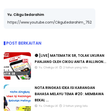
Yu. Cikgu Eedarahim
https://www.youtube.com/CikguEedarahim_752
POST BERKAITAN
🔴 [LIVE] MATEMATIK SR, TOLAK UKURAN
PANJANG OLEH CIKGU ANITA #ALLINON...
Yu. Chekgu LK
2 tahun yang lalu
NOTA RINGKAS IDEA ISI KARANGAN
BAHASA MELAYU TEMA #20 : MEMBAWA
BEKAL ...
Yu. Chekgu LK
2 tahun yang lalu