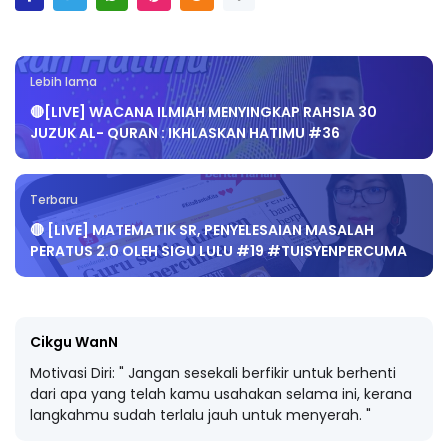
Lebih lama
🔴[LIVE] WACANA ILMIAH MENYINGKAP RAHSIA 30
JUZUK AL- QURAN : IKHLASKAN HATIMU #36
Terbaru
🔴 [LIVE] MATEMATIK SR, PENYELESAIAN MASALAH
PERATUS 2.0 OLEH SIGU LULU #19 #TUISYENPERCUMA
Cikgu WanN
Motivasi Diri: " Jangan sesekali berfikir untuk berhenti
dari apa yang telah kamu usahakan selama ini, kerana
langkahmu sudah terlalu jauh untuk menyerah. "