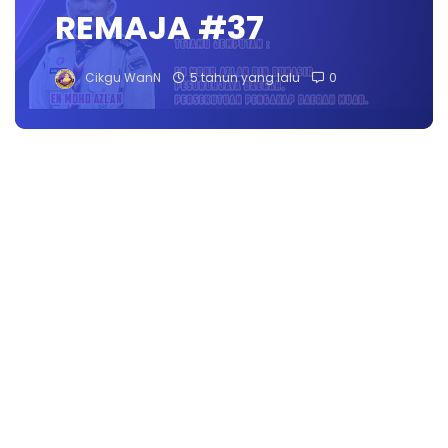
REMAJA #37
Cikgu WanN
5 tahun yang lalu
0