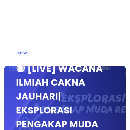
Aktiviti
🔴 [LIVE] WACANA
ILMIAH CAKNA
JAUHARI|
EKSPLORASI
PENGAKAP MUDA