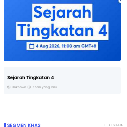
LIVE
🔴 [LIVE] PRINSIP PERAKAUNAN, BEDAH TUNTAS
SOALAN 1 TRIAL OLEH CIKGU ...
Yu. Chekgu LK
8 hari yang lalu
SEGMEN KHAS
LIHAT SEMUA