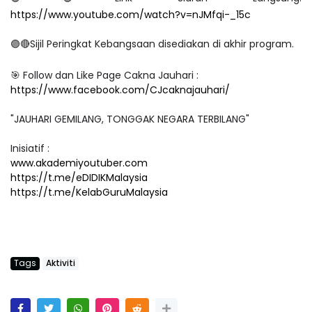
https://www.youtube.com/watch?v=nJMfqi-_15c
🟣🔴
Sijil Peringkat Kebangsaan disediakan di akhir program.
🎯
Follow dan Like Page Cakna Jauhari :
https://www.facebook.com/CJcaknajauhari/
"JAUHARI GEMILANG, TONGGAK NEGARA TERBILANG"
Inisiatif :
www.akademiyoutuber.com
https://t.me/eDIDIKMalaysia
https://t.me/KelabGuruMalaysia
Tags
Aktiviti