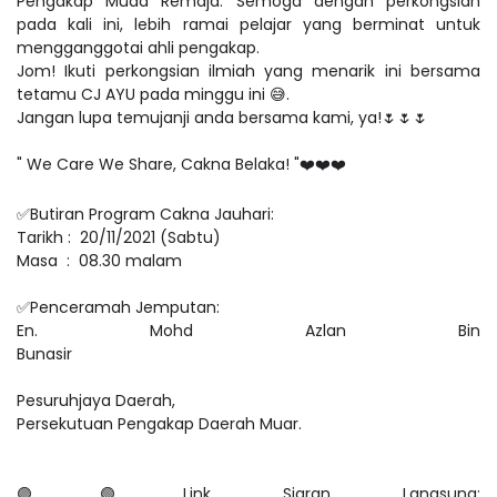
Pengakap Muda Remaja. Semoga dengan perkongsian
pada kali ini, lebih ramai pelajar yang berminat untuk
mengganggotai ahli pengakap.
Jom! Ikuti perkongsian ilmiah yang menarik ini bersama
tetamu CJ AYU pada minggu ini
😅
.
Jangan lupa temujanji anda bersama kami, ya!
🌷🌷🌷
" We Care We Share, Cakna Belaka! "
❤
❤
❤
✅
Butiran Program Cakna Jauhari:
Tarikh :
20/11/2021 (Sabtu)
Masa
:
08.30 malam
✅
Penceramah Jemputan:
En. Mohd Azlan Bin
Bunasir
Pesuruhjaya Daerah,
Persekutuan Pengakap Daerah Muar.
🟣🟢
Link Siaran Langsung: