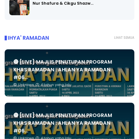
Nur Shafura & Cikgu Shazw…
IHYA' RAMADAN
LIHAT SEMUA
🔴 [LIVE] MAJLIS PENUTUPAN PROGRAM
KHAS RAMADAN : AHLAN YA RAMADAN
#06...
Unknown
4 tahun yang lalu
🔴 [LIVE] MAJLIS PENUTUPAN PROGRAM
KHAS RAMADAN : AHLAN YA RAMADAN
#06...
Unknown
4 tahun yang lalu