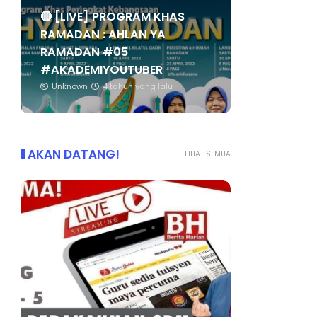
🔴 [LIVE] PROGRAM KHAS
RAMADAN : AHLAN YA
RAMADAN #05
#AKADEMIYOUTUBER
Unknown
4 tahun yang lalu
AKAN DATANG!
LIHAT SEMUA