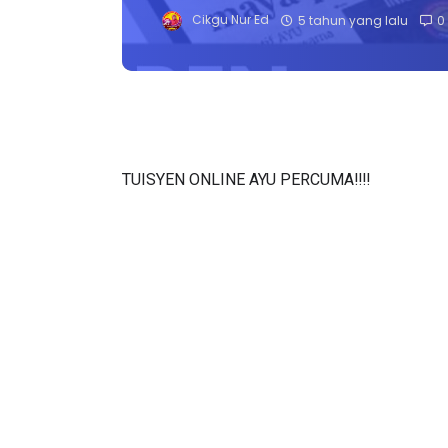
Cikgu Nur Ed
5 tahun yang lalu
0
TUISYEN ONLINE AYU PERCUMA‼️‼️