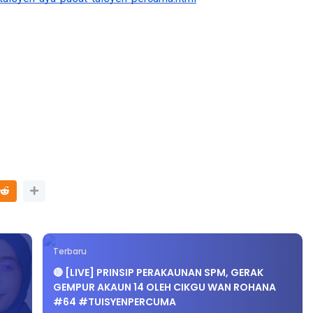
tuisyen-ayu-pusat-tuisyen-percuma.html
LIVE
🔴 [LIVE] PRINSIP PERAKAUNAN
i yang lalu
BEDAH TUNTAS SOALAN 1 TRIA
OLEH CIKGU ...
Yu. Chekgu LK
7 hari yang lalu
Terbaru
🔴 [LIVE] PRINSIP PERAKAUNAN SPM, GERAK
GEMPUR AKAUN 14 OLEH CIKGU WAN ROHANA