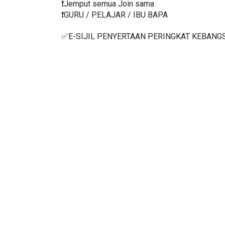
❗️Jemput semua Join sama
❗️GURU / PELAJAR / IBU BAPA
✅E-SIJIL PENYERTAAN PERINGKAT KEBANG