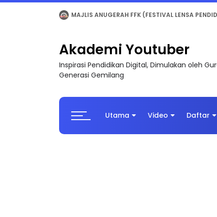
LIVE
🔴 [LIVE] MATEMATIK SR, WANG TAHUN 6
Akademi Youtuber
Inspirasi Pendidikan Digital, Dimulakan oleh G
Generasi Gemilang
Utama
Video
Daftar