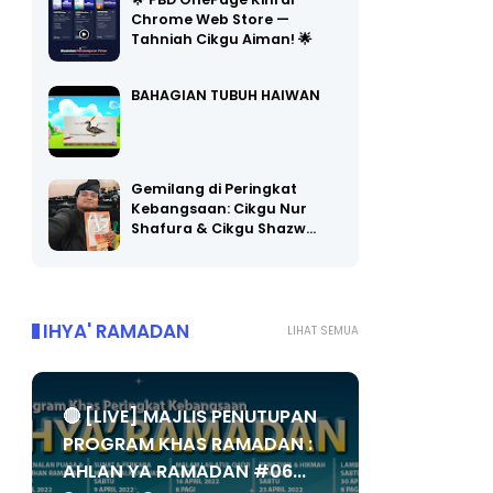
🌟 PBD OnePage Kini di
Chrome Web Store —
Tahniah Cikgu Aiman! 🌟
BAHAGIAN TUBUH HAIWAN
Gemilang di Peringkat
Kebangsaan: Cikgu Nur
Shafura & Cikgu Shazw…
IHYA' RAMADAN
LIHAT SEMUA
🔴 [LIVE] MAJLIS PENUTUPAN
PROGRAM KHAS RAMADAN :
AHLAN YA RAMADAN #06...