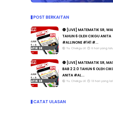
#TUISYENPERCUMA
POST BERKAITAN
🔴 [LIVE] MATEMATIK SR, W
TAHUN 6 OLEH CIKGU ANITA
#ALLINONE #141 #...
Yu. Chekgu LK
6 hari yang lal
🔴 [LIVE] MATEMATIK SR, M
BAB 2 2.0 TAHUN 6 OLEH CI
ANITA #AL...
Yu. Chekgu LK
13 hari yang la
CATAT ULASAN