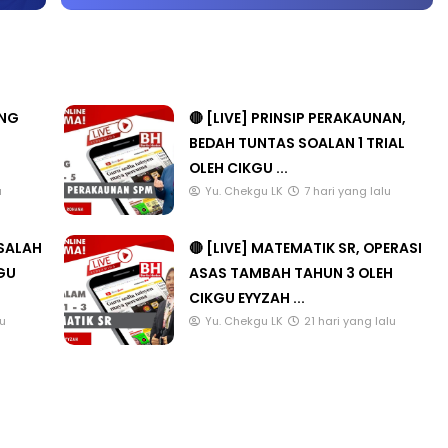
#64 #TUISYENPERCUMA
ANG
🔴 [LIVE] PRINSIP PERAKAUNAN,
BEDAH TUNTAS SOALAN 1 TRIAL
OLEH CIKGU ...
u
Yu. Chekgu LK
7 hari yang lalu
ASALAH
🔴 [LIVE] MATEMATIK SR, OPERASI
KGU
ASAS TAMBAH TAHUN 3 OLEH
CIKGU EYYZAH ...
lu
Yu. Chekgu LK
21 hari yang lalu