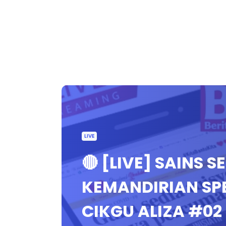
LIVE
🔴 [LIVE] SAINS 
KEMANDIRIAN SP
CIKGU ALIZA #0