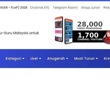
 OLEH CIKGU ANITA #ALLINONE #141 #...
Channel AYU
Telegram Rasmi
Group Junior
#Ak
uru-Guru Malaysia untuk
Kategori
Live!
Anugerah
Muat Turun
Kre