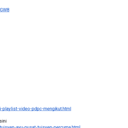
aGW8
-playlist-video-pdpc-mengikut.html
ini 