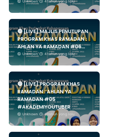
Unknown
4 tahun yang lalu
🔴 [LIVE] MAJLIS PENUTUPAN
PROGRAM KHAS RAMADAN :
AHLAN YA RAMADAN #06...
Unknown
4 tahun yang lalu
🔴 [LIVE] PROGRAM KHAS
RAMADAN : AHLAN YA
RAMADAN #05
#AKADEMIYOUTUBER
Unknown
4 tahun yang lalu