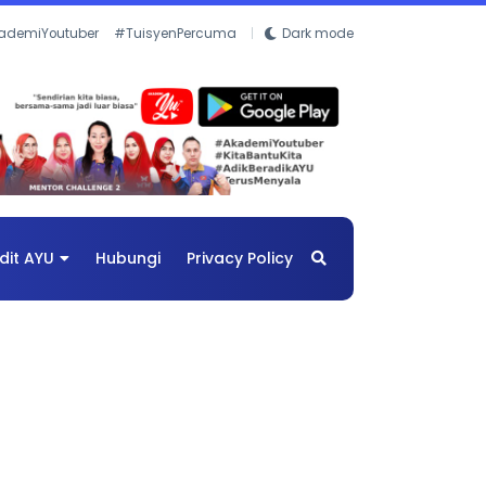
ademiYoutuber
#TuisyenPercuma
Dark mode
dit AYU
Hubungi
Privacy Policy