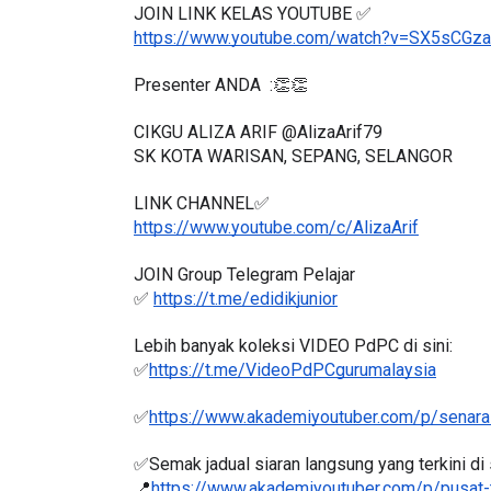
JOIN LINK KELAS YOUTUBE ✅
https://www.youtube.com/watch?v=SX5sCGz
Presenter ANDA  :👏👏
CIKGU ALIZA ARIF @AlizaArif79
SK KOTA WARISAN, SEPANG, SELANGOR
LINK CHANNEL✅
https://www.youtube.com/c/AlizaArif
JOIN Group Telegram Pelajar
✅ 
https://t.me/edidikjunior
Lebih banyak koleksi VIDEO PdPC di sini:
✅
https://t.me/VideoPdPCgurumalaysia
✅
https://www.akademiyoutuber.com/p/senarai
✅Semak jadual siaran langsung yang terkini di s