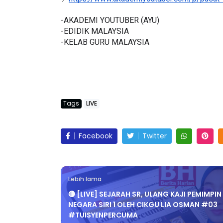
📍
https://www.akademiyoutuber.com/p/pusat-
-AKADEMI YOUTUBER (AYU)
-EDIDIK MALAYSIA
-KELAB GURU MALAYSIA
KEYNOTE SPEAKER 3 :
SSTP JPN9|
TRANSFORMING PRIMARY
Unknown
9 har
EDUCATION IN INDONESIA
THROUG...
Tags
LIVE
Unknown
9 hari yang lalu
Facebook
Twitter
Lebih lama
🔴 [LIVE] SEJARAH SR, ULANG KAJI PEMIMPIN
NEGARA SIRI 1 OLEH CIKGU LIA OSMAN #03