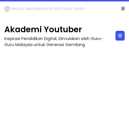
LIVE
🔴 [LIVE] MATEMATIK SR, WANG TAHUN 6 OLEH CIKGU ANITA #ALLINONE #141 #...
Akademi Youtuber
Inspirasi Pendidikan Digital, Dimulakan oleh Guru-
Guru Malaysia untuk Generasi Gemilang