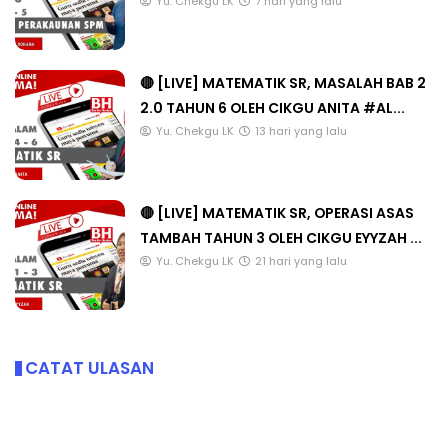
Yu. Chekgu LK
7 hari yang lalu
🔴 [LIVE] MATEMATIK SR, MASALAH BAB 2
2.0 TAHUN 6 OLEH CIKGU ANITA #AL...
Yu. Chekgu LK
13 hari yang lalu
🔴 [LIVE] MATEMATIK SR, OPERASI ASAS
TAMBAH TAHUN 3 OLEH CIKGU EYYZAH ...
Yu. Chekgu LK
21 hari yang lalu
CATAT ULASAN