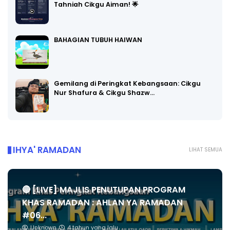
Tahniah Cikgu Aiman! 🌟
BAHAGIAN TUBUH HAIWAN
Gemilang di Peringkat Kebangsaan: Cikgu
Nur Shafura & Cikgu Shazw…
IHYA' RAMADAN
LIHAT SEMUA
🔴 [LIVE] MAJLIS PENUTUPAN PROGRAM
KHAS RAMADAN : AHLAN YA RAMADAN
#06...
Unknown
4 tahun yang lalu