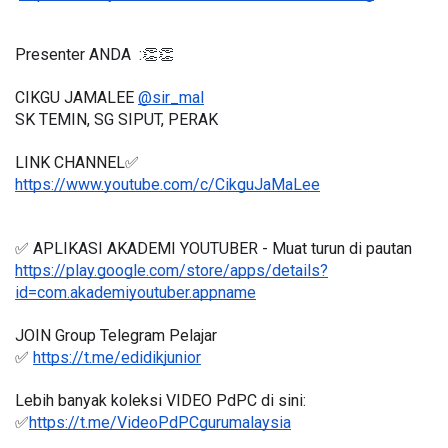
Presenter ANDA  :👏👏
CIKGU JAMALEE 
@sir_mal
SK TEMIN, SG SIPUT, PERAK
LINK CHANNEL✅
https://www.youtube.com/c/CikguJaMaLee
✅ APLIKASI AKADEMI YOUTUBER - Muat turun di pautan 
https://play.google.com/store/apps/details?
id=com.akademiyoutuber.appname
JOIN Group Telegram Pelajar
✅ 
https://t.me/edidikjunior
Lebih banyak koleksi VIDEO PdPC di sini:
✅
https://t.me/VideoPdPCgurumalaysia