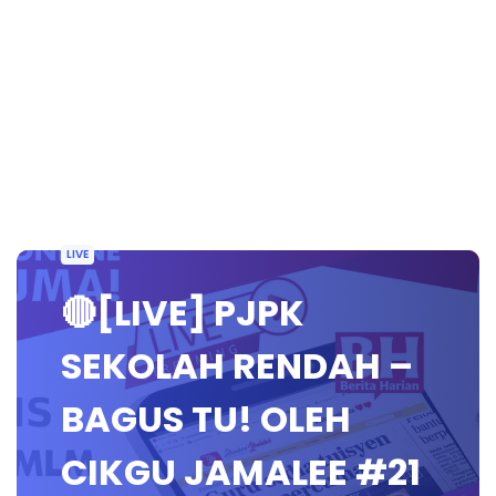
LIVE
🔴[LIVE] PJPK
SEKOLAH RENDAH –
BAGUS TU! OLEH
CIKGU JAMALEE #21