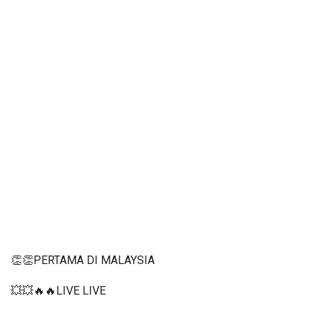
👏👏PERTAMA DI MALAYSIA
💥💥🔥🔥LIVE LIVE 