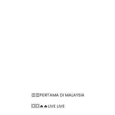
👏👏PERTAMA DI MALAYSIA
💥💥🔥🔥LIVE LIVE 