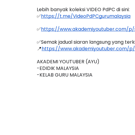
✅ 
https://t.me/edidikjunior
Lebih banyak koleksi VIDEO PdPC di sini:
✅
https://t.me/VideoPdPCgurumalaysia
✅
https://www.akademiyoutuber.com/p/s
✅Semak jadual siaran langsung yang terkini
📍
https://www.akademiyoutuber.com/p/
AKADEMI YOUTUBER (AYU)
-EDIDIK MALAYSIA
-KELAB GURU MALAYSIA