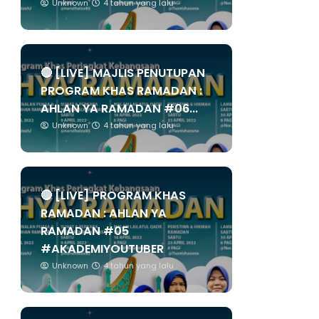
Unknown
4 tahun yang lalu
🔴 [LIVE] MAJLIS PENUTUPAN
PROGRAM KHAS RAMADAN :
AHLAN YA RAMADAN #06...
Unknown
4 tahun yang lalu
🔴 [LIVE] PROGRAM KHAS
RAMADAN : AHLAN YA
RAMADAN #05
#AKADEMIYOUTUBER
Unknown
4 tahun yang lalu