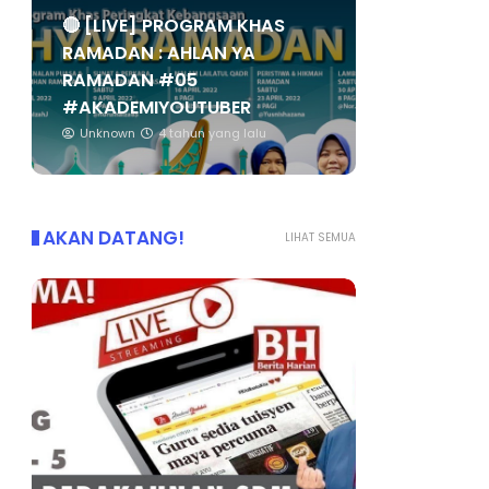
🔴 [LIVE] PROGRAM KHAS
RAMADAN : AHLAN YA
RAMADAN #05
#AKADEMIYOUTUBER
Unknown
4 tahun yang lalu
AKAN DATANG!
LIHAT SEMUA