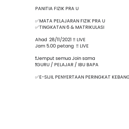
PANITIA FIZIK PRA U 
✅MATA PELAJARAN FIZIK PRA U
✅TINGKATAN 6 & MATRIKULASI
Ahad  28/11/2021 ‼️ LIVE
Jam 5.00 petang  ‼️ LIVE
❗️Jemput semua Join sama
❗️GURU / PELAJAR / IBU BAPA
✅E-SIJIL PENYERTAAN PERINGKAT KEBAN