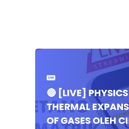
LIVE
🔴 [LIVE] PHYSIC
THERMAL EXPANS
OF GASES OLEH C