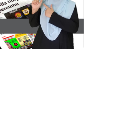
LIVE
SSTP JPN9|
🔴 [LIVE] PRIN
Unknown
9 hari yang lalu
BEDAH TUNTAS 
OLEH CIKGU ...
Yu. Chekgu LK
7 