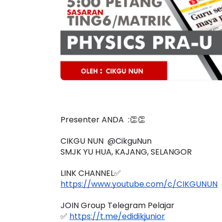
: PROGRAM
KEYNOTE SPEAKER 3 :
DAN
TRANSFORMING PRIMARY
ER...
EDUCATION IN INDONESIA
THROUG...
Unknown
9 hari yang lalu
Presenter ANDA  :👏👏
CIKGU NUN  @CikguNun
SMJK YU HUA, KAJANG, SELANGOR 
LINK CHANNEL✅
https://www.youtube.com/c/CIKGUNUN
JOIN Group Telegram Pelajar