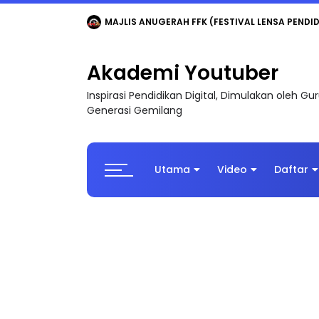
LIVE
🔴 [LIVE] MATEMATIK SR, WANG TAHUN 6
Akademi Youtuber
Inspirasi Pendidikan Digital, Dimulakan oleh G
Generasi Gemilang
Utama
Video
Daftar