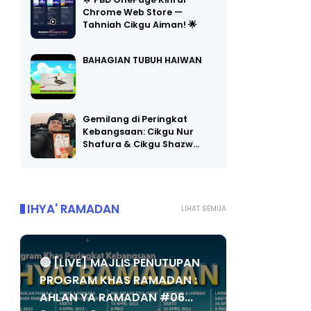
🌟 PBD OnePage Kini di
Chrome Web Store —
Tahniah Cikgu Aiman! 🌟
BAHAGIAN TUBUH HAIWAN
Gemilang di Peringkat
Kebangsaan: Cikgu Nur
Shafura & Cikgu Shazw…
IHYA' RAMADAN
LIHAT SEMUA
🔴 [LIVE] MAJLIS PENUTUPAN
PROGRAM KHAS RAMADAN :
AHLAN YA RAMADAN #06...