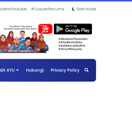
ademiYoutuber
#TuisyenPercuma
Dark mode
dit AYU
Hubungi
Privacy Policy