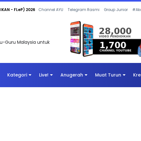
 OLEH CIKGU ANITA #ALLINONE #141 #...
Channel AYU
Telegram Rasmi
Group Junior
#Ak
uru-Guru Malaysia untuk
Kategori
Live!
Anugerah
Muat Turun
Kre