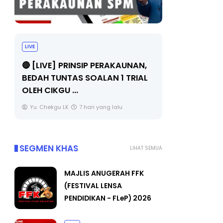
BICARA PROFESIONAL 8 :
TIMBALAN KETUA PENGARAH
SIP PERAKAUNAN,
PENDIDIKAN MALAYSIA
SOALAN 1 TRIAL
Unknown
9 hari yang lalu
hari yang lalu
SEGMEN KHAS
LIHAT SEMUA
MAJLIS ANUGERAH FFK
(FESTIVAL LENSA
PENDIDIKAN - FLeP) 2026