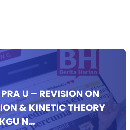
S PRA U – REVISION ON
ION & KINETIC THEORY
IKGU N…