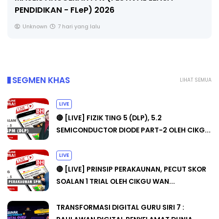
🔴 [LIVE] MATEMATIK SR, WANG TAHUN 6 OLEH
CIKGU ANITA #ALLINONE #141 #...
Yu. Chekgu LK
9 hari yang lalu
SEGMEN KHAS
LIHAT SEMUA
LIVE
🔴 [LIVE] FIZIK TING 5 (DLP), 5.2
SEMICONDUCTOR DIODE PART-2 OLEH CIKG...
LIVE
🔴 [LIVE] PRINSIP PERAKAUNAN, PECUT SKOR
SOALAN 1 TRIAL OLEH CIKGU WAN...
TRANSFORMASI DIGITAL GURU SIRI 7 :