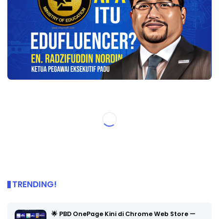
TRENDING!
🌟 PBD OnePage Kini di Chrome Web Store —