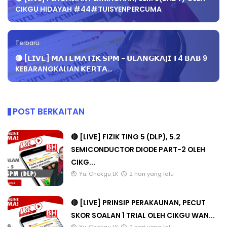
CIKGU HIDAYAH #44#TUISYENPERCUMA
Terbaru
🔴 [𝗟𝗜𝗩𝗘] 𝗠𝗔𝗧𝗘𝗠𝗔𝗧𝗜𝗞 𝗦𝗣𝗠 - 𝗨𝗟𝗔𝗡𝗚𝗞𝗔𝗝𝗜 𝗧4 𝗕𝗔𝗕 9
KEBARANGKALIAN 𝗞𝗘𝗥𝗧𝗔…
POST BERKAITAN
🔴 [LIVE] FIZIK TING 5 (DLP), 5.2
SEMICONDUCTOR DIODE PART-2 OLEH
CIKG...
Yu. Chekgu LK
2 hari yang lalu
🔴 [LIVE] PRINSIP PERAKAUNAN, PECUT
SKOR SOALAN 1 TRIAL OLEH CIKGU WAN...