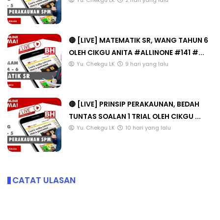
Yu. Chekgu LK
2 hari yang lalu
🔴 [LIVE] MATEMATIK SR, WANG TAHUN 6
OLEH CIKGU ANITA #ALLINONE #141 #...
Yu. Chekgu LK
9 hari yang lalu
🔴 [LIVE] PRINSIP PERAKAUNAN, BEDAH
TUNTAS SOALAN 1 TRIAL OLEH CIKGU ...
Yu. Chekgu LK
10 hari yang lalu
CATAT ULASAN