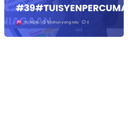
#39#TUISYENPERCUMA
YU. RIZAL
5 tahun yang lalu
0