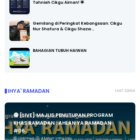
Tahniah Cikgu Aiman! 🌟
Gemilang di Peringkat Kebangsaan: Cikgu
Nur Shafura & Cikgu Shazw…
BAHAGIAN TUBUH HAIWAN
IHYA' RAMADAN
LIHAT SEMUA
🔴 [LIVE] MAJLIS PENUTUPAN PROGRAM
KHAS RAMADAN : AHLAN YA RAMADAN
#06...
Unknown
4 tahun yang lalu