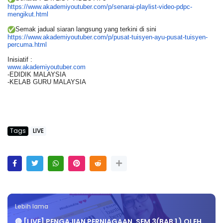
https://www.akademiyoutuber.
com/p/senarai-playlist-video-
pdpc-
mengikut.html
Semak jadual siaran langsung yang terkini di sini
https://www.akademiyoutuber.
com/p/pusat-tuisyen-ayu-pusat-
tuisyen-
percuma.html
Inisiatif :
www.akademiyoutuber.com
-EDIDIK MALAYSIA
-KELAB GURU MALAYSIA
Tags
LIVE
Lebih lama
🔴 [LIVE] PENGAJIAN PERNIAGAAN, SEM 3(BAB 1 ) OLEH